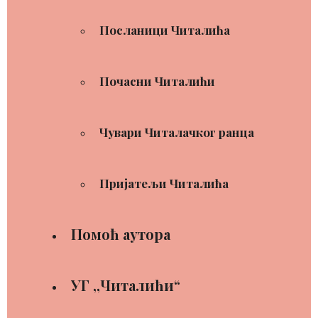
Посланици Читалића
Почасни Читалићи
Чувари Читалачког ранца
Пријатељи Читалића
Помоћ аутора
УГ ,,Читалићи“