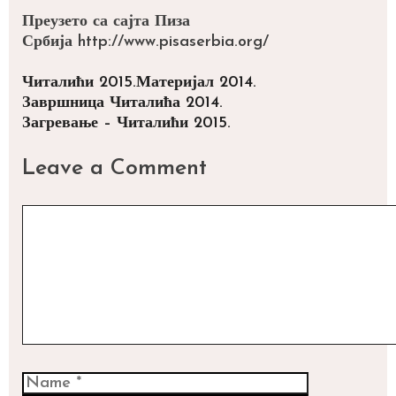
Преузето са сајта Пиза
Србија http://www.pisaserbia.org/
Categories
Tags
Читалићи 2015.
Материјал 2014.
Post
Завршница Читалића 2014.
navigation
Загревање – Читалићи 2015.
Leave a Comment
Comment
Name
Email