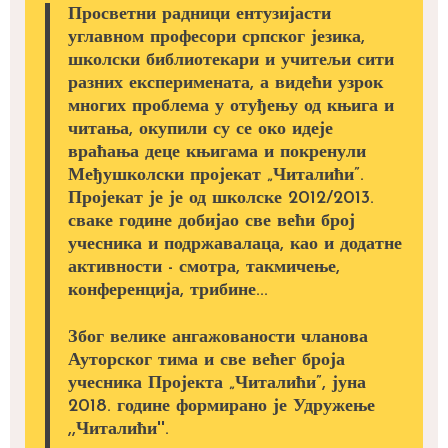
Просветни радници ентузијасти
углавном професори српског језика,
школски библиотекари и учитељи сити
разних експеримената, а видећи узрок
многих проблема у отуђењу од књига и
читања, окупили су се око идеје
враћања деце књигама и покренули
Међушколски пројекат „Читалићи”.
Пројекат је је од школске 2012/2013.
сваке године добијао све већи број
учесника и подржавалаца, као и додатне
активности - смотра, такмичење,
конференција, трибине...
Због велике ангажованости чланова
Ауторског тима и све већег броја
учесника Пројекта „Читалићи”, јуна
2018. године формирано је Удружење
,,Читалићи''.