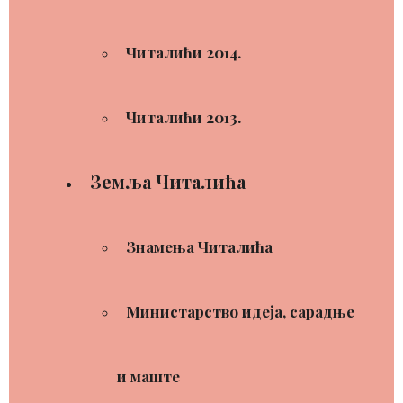
Читалићи 2014.
Читалићи 2013.
Земља Читалића
Знамења Читалића
Министарство идеја, сарадње
и маште