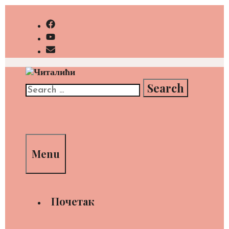
Skip
to
content
Search
for:
Search
Menu
Почетак