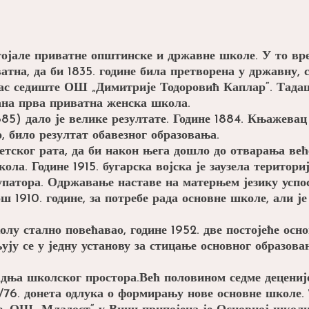
тојале приватне општинске и државне школе. У то вре
атна, да би 1835. године била претворена у државну,
анас седиште ОШ „Димитрије Тодоровић Каплар“. Тада
ована прва приватна женска школа.
) дало је велике резултате. Године 1884. Књажевац 
, било резултат обавезног образовања.
етског рата, да би након њега дошло до отварања већ
кола. Године 1915. бугарска војска је заузела територ
упатора. Одржавање наставе на матерњем језику успос
 1910. године, за потребе рада основне школе, али ј
олу стално повећавао, године 1952. две постојеће осн
ињују се у једну установу за стицање основног образо
радња школског простора.Већ половином седме децениј
5/76. донета одлука о формирању нове основне школе.