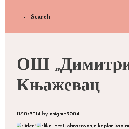
Search
ОШ „Димитриј
Књажевац
11/10/2014
by
enigma2004