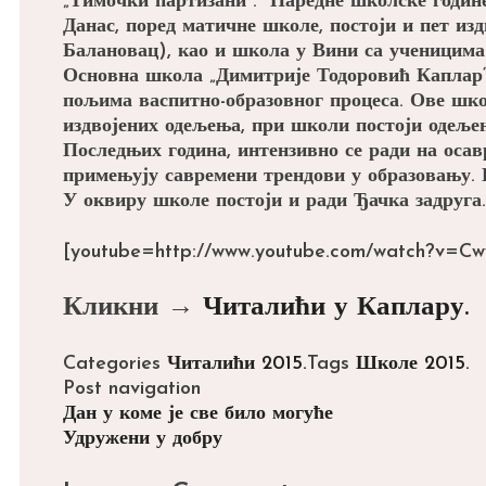
„Тимочки партизани“. Наредне школске годин
Данас, поред матичне школе, постоји и пет из
Балановац), као и школа у Вини са ученицима 
Основна школа „Димитрије Тодоровић Каплар“ 
пољима васпитно-образовног процеса. Ове шко
издвојених одељења, при школи постоји одеље
Последњих година, интензивно се ради на оса
примењују савремени трендови у образовању.
У оквиру школе постоји и ради Ђачка задруга.
[youtube=http://www.youtube.com/watch?v=C
Кликни →
Читалићи у Каплару.
Categories
Читалићи 2015.
Tags
Школе 2015.
Post navigation
Дан у коме је све било могуће
Удружени у добру