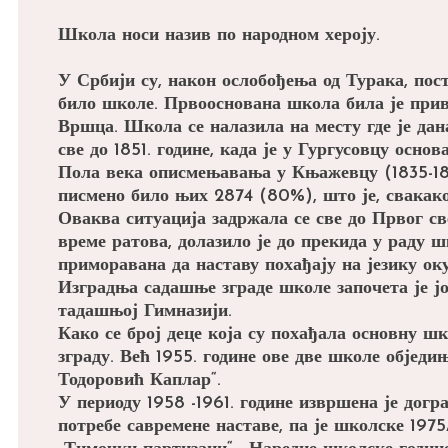
Школа носи назив по народном хероју.
У Србији су, након ослобођења од Турака, пос
било школе. Првооснована школа била је прив
Вршца. Школа се налазила на месту где је д
све до 1851. године, када је у Гургусовцу осн
Пола века описмењавања у Књажевцу (1835-1885
писмено било њих 2874 (80%), што је, свакако
Оваква ситуација задржала се све до Првог св
време ратова, долазило је до прекида у раду ш
приморавана да наставу похађају на језику ок
Изградња садашње зграде школе започета је још
тадашњој Гимназији.
Како се број деце која су похађала основну шк
зграду. Већ 1955. године ове две школе објед
Тодоровић Каплар“.
У периоду 1958 -1961. године извршена је дог
потребе савремене наставе, па је школске 197