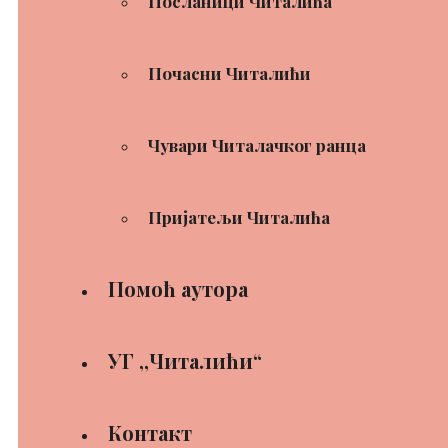
Посланици Читалића
Почасни Читалићи
Чувари Читалачког ранца
Пријатељи Читалића
Помоћ аутора
УГ ,,Читалићи“
Контакт