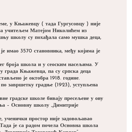
ме, у Књажевцу ( тада Гургусовцу ) није
 са учитељем Матејом Николићем из
шњу школу су похађала само мушка деца,
је имао 3570 становника, међу којима је
ег броја школа и у сеоским насељима. У
ију града Књажевца, па су српска деца
тављено је октобра 1918. године.
е по завршетку градње (1923), уступљена
овне градске школе бивају пресељене у ову
вања – Основну школу „Димитрије
е, ученички простор није задовољавао
 Тада је са радом почела Основна школа