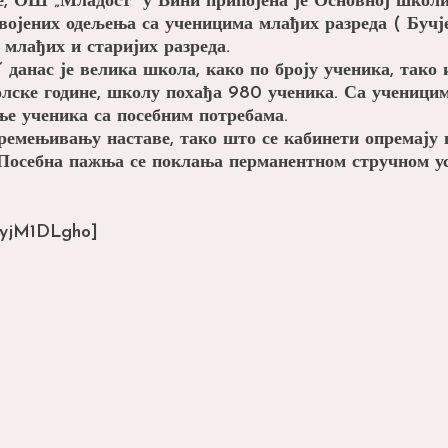
е, ОШ „Младост“ у Вини припојена је Основној школи
двојених одељења са ученицима млађих разреда ( Бучј
млађих и старијих разреда.
данас је велика школа, како по броју ученика, тако 
лске године, школу похађа 980 ученика. Са ученицим
ње ученика са посебним потребама.
времењивању наставе, тако што се кабинети опремају 
 Посебна пажња се поклања перманентном стручном у
wyjM1DLgho]