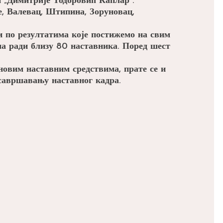
 „Димитрије Тодоровић Каплар“.
е, Валевац, Штипина, Зоруновац,
и по резултатима које постижемо на свим
а ради близу 80 наставника. Поред шест
новим наставним средствима, прате се и
савршавању наставног кадра.