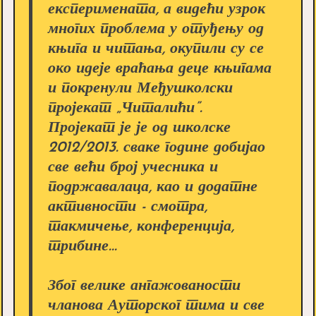
експеримената, а видећи узрок
многих проблема у отуђењу од
књига и читања, окупили су се
око идеје враћања деце књигама
и покренули Међушколски
пројекат „Читалићи”.
Пројекат је је од школске
2012/2013. сваке године добијао
све већи број учесника и
подржавалаца, као и додатне
активности - смотра,
такмичење, конференција,
трибине...
Због велике ангажованости
чланова Ауторског тима и све