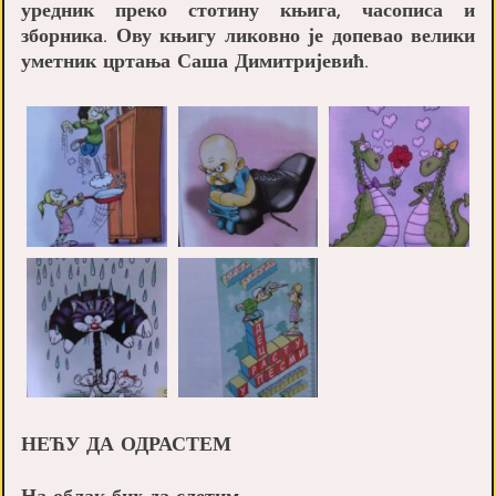
уредник преко стотину књига, часописа и
зборника. Ову књигу ликовно је допевао велики
уметник цртања Саша Димитријевић.
НЕЋУ ДА ОДРАСТЕМ