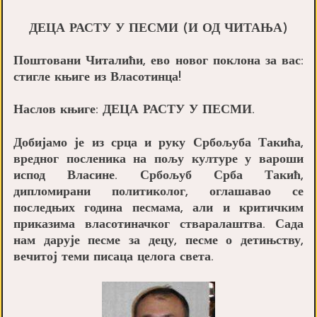
ДЕЦА РАСТУ У ПЕСМИ (И ОД ЧИТАЊА)
Поштовани Читалићи, ево новог поклона за вас:
стигле књиге из Власотинца!
Наслов књиге: ДЕЦА РАСТУ У ПЕСМИ.
Добијамо је из срца и руку Србољуба Такића,
вредног посленика на пољу културе у вароши
испод Власине. Србољуб Срба Такић,
дипломирани политиколог, оглашавао се
последњих година песмама, али и критичким
приказима власотиначког стваралаштва. Сада
нам дарује песме за децу, песме о детињству,
вечитој теми писаца целога света.