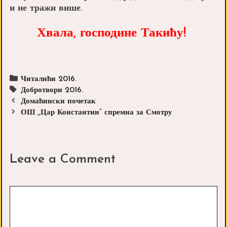
и не тражи више.
Хвала, господине Такићу!
Categories
Читалићи 2016.
Tags
Добротвори 2016.
Post
Домаћински почетак
navigation
ОШ ,,Цар Константин“ спремна за Смотру
Leave a Comment
Comment