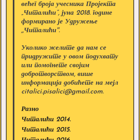
већег броја учесника Пројекта
„Читалићи”, јуна 2018. године
формирано је Удружење
,,Читалићи''.
Уколико желите да нам се
придружите у овом подухвату
или помогнете својим
добротворством, више
информација добићете на мејл
citalici.pisalici@gmail.com.
Разно
Читалићи 2014.
Читалићи 2015.