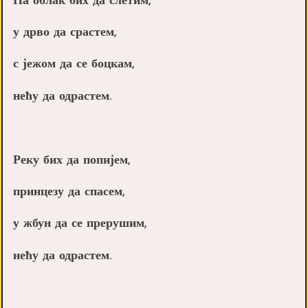
На облак бих да слетим,
у дрво да срастем,
с јежом да се боцкам,
нећу да одрастем.
Реку бих да попијем,
принцезу да спасем,
у жбун да се прерушим,
нећу да одрастем.