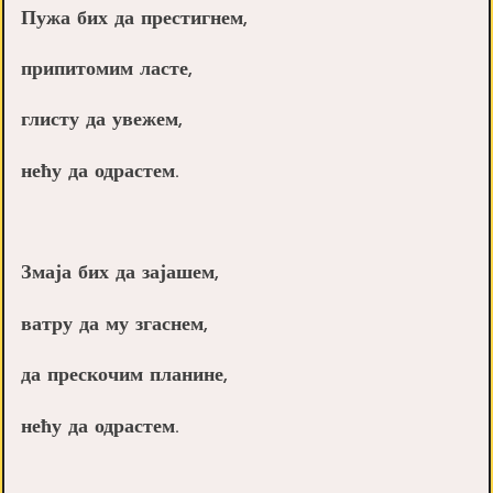
Пужа бих да престигнем,
припитомим ласте,
глисту да увежем,
нећу да одрастем.
Змаја бих да зајашем,
ватру да му згаснем,
да прескочим планине,
нећу да одрастем.