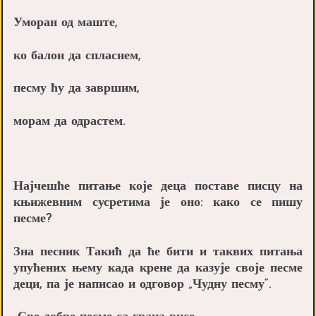
Уморан од маште,
ко балон да спласнем,
песму ћу да завршим,
морам да одрастем.
Најчешће питање које деца поставе писцу на
књижевним сусретима је оно: како се пишу
песме?
Зна песник Такић да ће бити и таквих питања
упућених њему када крене да казује своје песме
деци, па је написао и одговор „Чудну песму“.