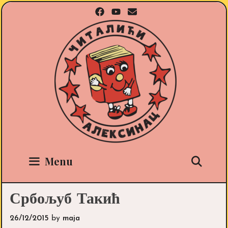
Skip
to
content
Sea
Menu
Србољуб Такић
26/12/2015
by
maja