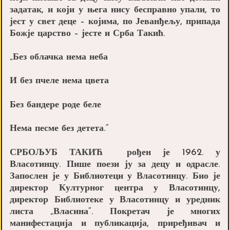
задатак, и који у њега нису бесправно упали, то
јест у свет деце – којима, по Јеванђељу, припада
Божје царство – јесте и Срба Такић.
„Без облачка нема неба
И без пчеле нема цвета
Без бандере роде беле
Нема песме без детета.“
СРБОЉУБ ТАКИЋ рођен је 1962. у
Власотинцу. Пише поези ју за децу и одрасле.
Запослен је у Библиотеци у Власотинцу. Био је
директор Културног центра у Власотинцу,
директор Библиотеке у Власотинцу и уредник
листа „Власина“. Покретач је многих
манифестација и публикација, приређивач и