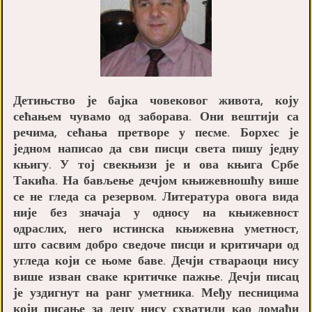
Детињство је бајка човековог живота, коју
сећањем чувамо од заборава. Они вештији са
речима, сећања претворе у песме. Борхес је
једном написао да сви писци света пишу једну
књигу. У тој свекњизи је и ова књига Србе
Такића. На бављење дечјом књижевношћу више
се не гледа са резервом. Литература овога вида
није без значаја у односу на књижевност
одраслих, него истинска књижевна уметност,
што сасвим добро сведоче писци и критичари од
угледа који се њоме баве. Дечји ствараоци нису
више изван сваке критичке пажње. Дечји писац
је уздигнут на ранг уметника. Међу песницима
који писање за децу нису схватили као домаћи