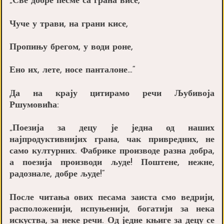
„Све добре песме са грана висе,
Чуче у трави, на грани кисе,
Пропињу брегом, у води роне,
Ено их, лете, носе панталоне…“
Да на крају цитирамо речи Љубивоја
Ршумовића:
„Поезија за децу је једна од наших
најпродуктивнијих грана, чак привредних, не
само културних. Фабрике производе разна добра,
а поезија производи људе! Поштене, нежне,
радознале, добре људе!“
После читања ових песама заиста смо ведрији,
расположенији, испуњенији, богатији за нека
искуства, за неке речи. Од једне књиге за децу се