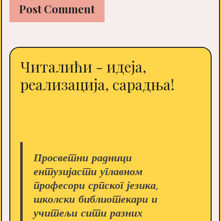
Читалићи - идеја,
реализација, сарадња!
Просветни радници
ентузијасти углавном
професори српског језика,
школски библиотекари и
учитељи сити разних