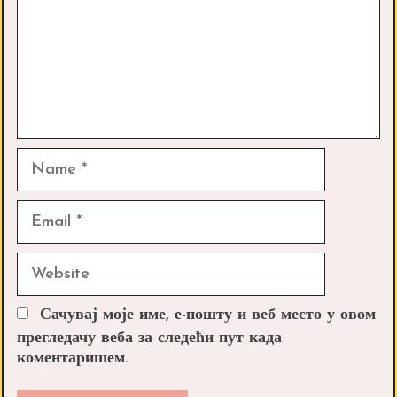
Name
Email
Website
Сачувај моје име, е-пошту и веб место у овом
прегледачу веба за следећи пут када
коментаришем.