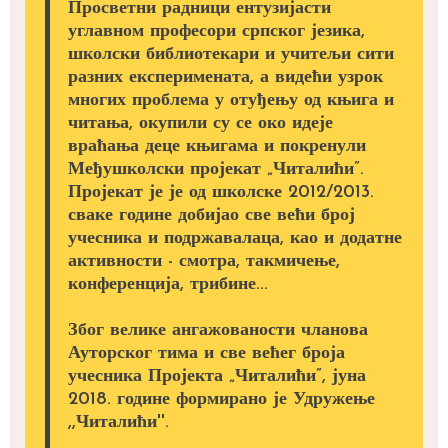
Просветни радници ентузијасти
углавном професори српског језика,
школски библиотекари и учитељи сити
разних експеримената, а видећи узрок
многих проблема у отуђењу од књига и
читања, окупили су се око идеје
враћања деце књигама и покренули
Међушколски пројекат „Читалићи”.
Пројекат је је од школске 2012/2013.
сваке године добијао све већи број
учесника и подржавалаца, као и додатне
активности - смотра, такмичење,
конференција, трибине...
Због велике ангажованости чланова
Ауторског тима и све већег броја
учесника Пројекта „Читалићи”, јуна
2018. године формирано је Удружење
,,Читалићи''.