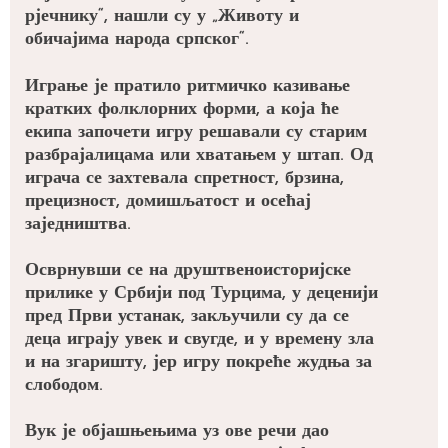
рјечнику“, нашли су у „Животу и
обичајима народа српског“.
Играње је пратило ритмичко казивање
кратких фолклорних форми, а која ће
екипа започети игру решавали су старим
разбрајалицама или хватањем у штап. Од
играча се захтевала спретност, брзина,
прецизност, домишљатост и осећај
заједништва.
Осврнувши се на друштвеноисторијске
прилике у Србији под Турцима, у деценији
пред Први устанак, закључили су да се
деца играју увек и свугде, и у времену зла
и на згаришту, јер игру покреће жудња за
слободом.
Вук је објашњењима уз ове речи дао