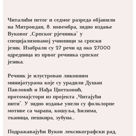
Читалићи петог и седмог разреда објавили
на Митровдан, 8. новембра, зидно издање
Вуковог „Српског рјечника“ у
специјализованој учионици за српски
језик. Изабрали су 27 речи од око 27000
одредница из првог речника српског
језика.
Речник је илустрован ликовним
минијатурама које су урадили Душан
Павловић и Нађа Цветковић,
протомајстори из пројекта „Читајући
нити“. У зидно издање унели су фолклорне
мотиве са чарапа, кошуља, ћилима,
тканица, пешкира, зубуна…
Подражавајући Вуков лексикографски рад,