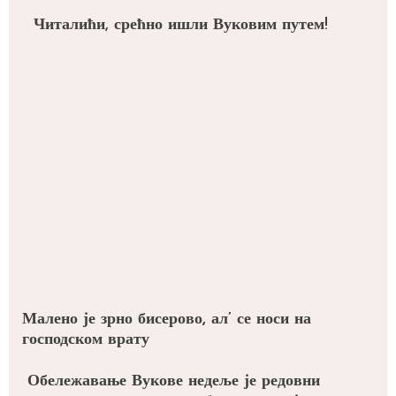
Читалићи, срећно ишли Вуковим путем!
Малено је зрно бисерово, ал’ се носи на
господском врату
Обележавање Вукове недеље је редовни