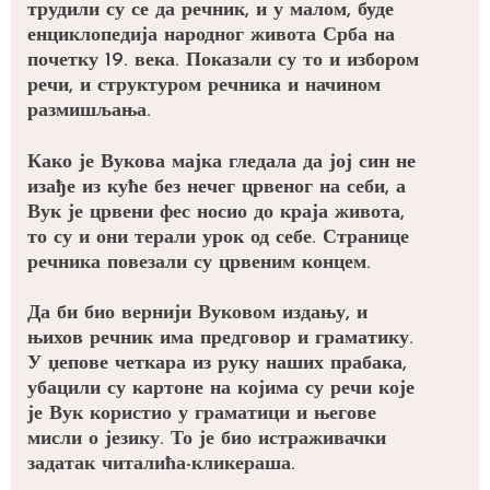
трудили су се да речник, и у малом, буде
енциклопедија народног живота Срба на
почетку 19. века. Показали су то и избором
речи, и структуром речника и начином
размишљања.
Како је Вукова мајка гледала да јој син не
изађе из куће без нечег црвеног на себи, а
Вук је црвени фес носио до краја живота,
то су и они терали урок од себе. Странице
речника повезали су црвеним концем.
Да би био вернији Вуковом издању, и
њихов речник има предговор и граматику.
У џепове четкара из руку наших прабака,
убацили су картоне на којима су речи које
је Вук користио у граматици и његове
мисли о језику. То је био истраживачки
задатак читалића-кликераша.