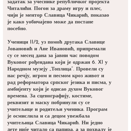
задатак за учеснике републичког пројекта
Читалићи. Погон за драму игру и плес,
чији је ментор Славица Чикарић, показао
је како уобичајено може да постане
посебно.
Ученици II/2, уз помоћ другака Славице
Јовановић и Ане Ивановић, припремали
су се месец дана за јавни час поводом
Вуковог рођендана који је одржан 6. XI у
Народном музеју „Топлица“. Провели су
нас речју, игром и песмом кроз живот и
рад реформатора српског језика и писма, у
амбијенту који је одисао духом Вуковог
времена. За сценографију, костиме,
реквизит и маску побринули су се
учитељице и родитељи ученика. Програм
је осмислила и са децом увежбала
учитељица Славица Чикарић. Ни једно
дете није читало са папира, а за похвалу је