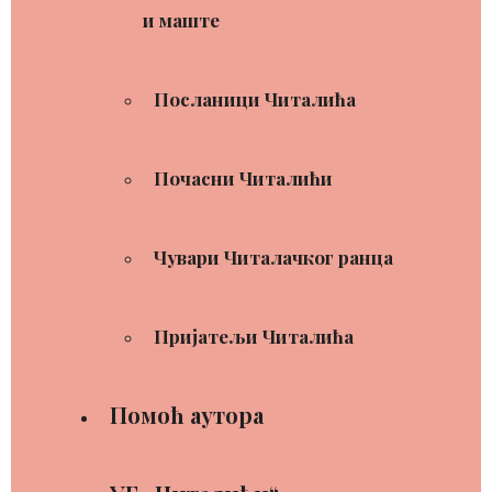
и маште
Посланици Читалића
Почасни Читалићи
Чувари Читалачког ранца
Пријатељи Читалића
Помоћ аутора