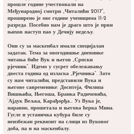
прошле године учествовали на
Међународној смотри „Читалићи 2017“,
проширено је ове године ученицима II-2
разреда. Посебно нам је драго што је први
њихов наступ пао у Дечију недељу.
Они су за маскенбал имали специјалан
задатак. Тема за овогодишње дневнике
читања биће Вук и његов „Српски
рјечник“. Идемо у сусрет обележавању
двеста година од изласка „Рјечника“. Зато
су нам читалићи, представили Вука и
његове савременике: Доситеја, Филипа
Вишњића, Његоша, Бранка Радичевића,
‘Ајдук Вељка, Карађорђа… Уз Вука је,
наравно, прошетала и његова ћерка Мина.
Гусле и устаничка кубура биле су
неизбежан реквизит на слици из Вуковог
доба, па и на маскенбалу.