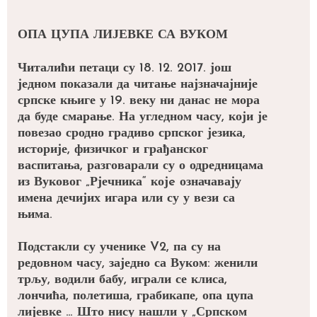
ОПА ЦУПА ЛИЈЕВКЕ СА ВУКОМ
Читалићи петаци су 18. 12. 2017. још
једном показали да читање најзначајније
српске књиге у 19. веку ни данас не мора
да буде смарање. На угледном часу, који је
повезао сродно градиво српског језика,
историје, физичког и грађанског
васпитања, разговарали су о одредницама
из Вуковог „Рјечника“ којe означавају
имена дечијих игара или су у вези са
њима.
Подстакли су ученике V2, па су на
редовном часу, заједно са Вуком: женили
трљу, водили бабу, играли се клиса,
лончића, полетиша, грабикапе, опа цупа
лијевке … Што нису нашли у „Српском