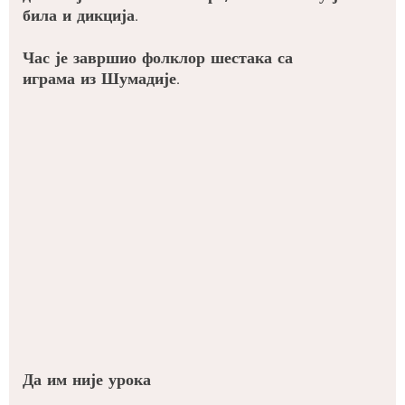
била и дикција.
Час је завршио фолклор шестака са
играма из Шумадије.
Да им није урока