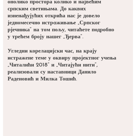
онолико простора колико и највећим
српским светињама. До каквих
изненађујућих открића нас је довело
једномесечно истрaживање „Српског
рјечника“ на том пољу, читаћете подробно
у трећем броју нашег „Ђерва“.
Угледни корелацијски час, на крају
истражене теме у оквиру пројектног учења
„Читалићи 2018“ и „Читајући нити“,
реализовали су наставници Данило
Раденовић и Милка Тошић.