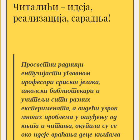
Читалићи - идеја,
реализација, сарадња!
Просветни радници
ентузијасти углавном
професори српског језика,
школски библиотекари и
учитељи сити разних
експеримената, а видећи узрок
многих проблема у отуђењу од
књига и читања, окупили су се
око идеје враћања деце књигама