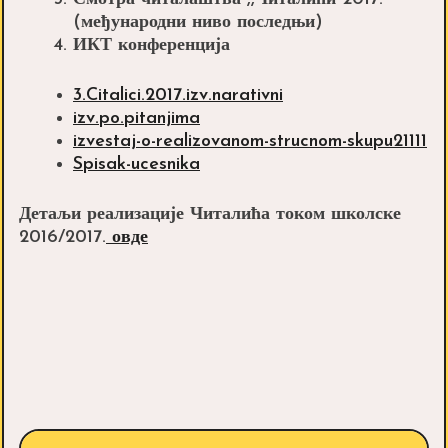
(међународни ниво последњи)
ИКТ конференција
3.Citalici.2017.izv.narativni
izv.po.pitanjima
izvestaj-o-realizovanom-strucnom-skupu21111
Spisak-ucesnika
Детаљи реализације Читалића током школске
2016/2017.
овде