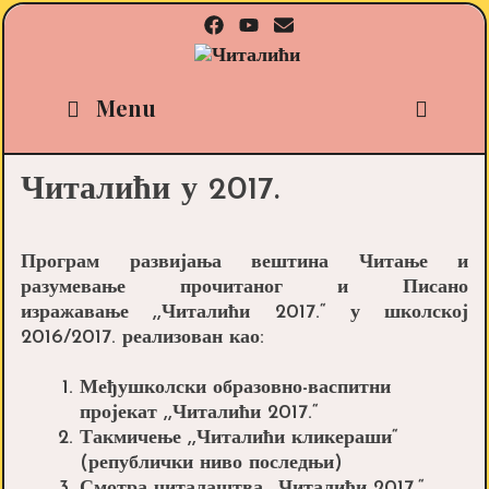
Skip
to
content
Sea
Menu
Читалићи у 2017.
Програм развијања вештина Читање и
разумевање прочитаног и Писано
изражавање ,,Читалићи 2017.“ у школској
2016/2017. реализован као:
Међушколски образовно-васпитни
пројекат ,,Читалићи 2017.“
Такмичење ,,Читалићи кликераши“
(републички ниво последњи)
Смотра читалаштва ,,Читалићи 2017.“