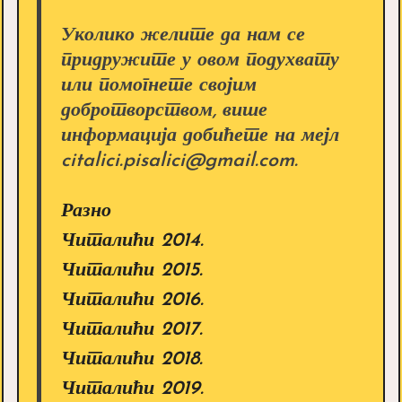
Уколико желите да нам се
придружите у овом подухвату
или помогнете својим
добротворством, више
информација добићете на мејл
citalici.pisalici@gmail.com.
Разно
Читалићи 2014.
Читалићи 2015.
Читалићи 2016.
Читалићи 2017.
Читалићи 2018.
Читалићи 2019.