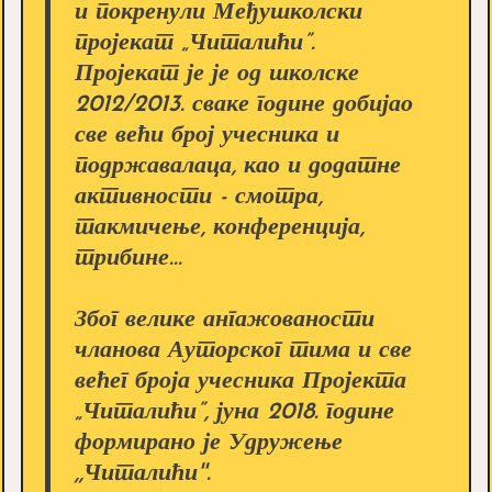
и покренули Међушколски
пројекат „Читалићи”.
Пројекат је је од школске
2012/2013. сваке године добијао
све већи број учесника и
подржавалаца, као и додатне
активности - смотра,
такмичење, конференција,
трибине...
Због велике ангажованости
чланова Ауторског тима и све
већег броја учесника Пројекта
„Читалићи”, јуна 2018. године
формирано је Удружење
,,Читалићи''.