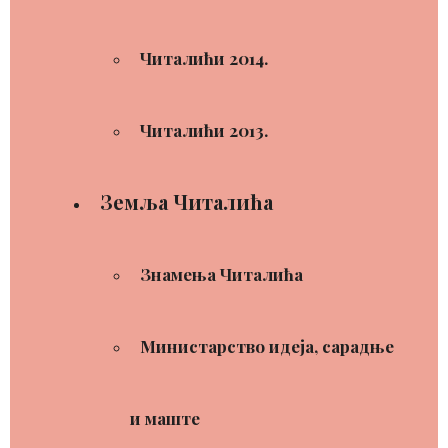
Читалићи 2014.
Читалићи 2013.
Земља Читалића
Знамења Читалића
Министарство идеја, сарадње
и маште