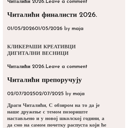
Categories
Читалићи 2026.
Leave a comment
Читалићи финалисти 2026.
01/05/2026
01/05/2026
by
maja
КЛИКЕРАШИ КРЕАТИВЦИ
ДИГИТАЛНИ ВЕСНИЦИ
Categories
Читалићи 2026.
Leave a comment
Читалићи препоручују
02/07/2025
02/07/2025
by
maja
Драги Читалићи, С обзиром на то да је
наше дружење с темом позориште
настављено и у новој школској години, а
да смо на самом почетку распуста који ће