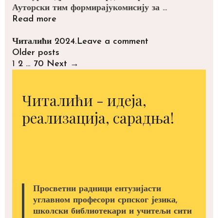
Ауторски тим формирајукомисију за …
Дигитални
Read more
Читалићи
2024.
Categories
Читалићи 2024.
Leave a comment
Post
Older posts
navigation
1
2
…
70
Next →
Читалићи - идеја,
реализација, сарадња!
Просветни радници ентузијасти
углавном професори српског језика,
школски библиотекари и учитељи сити