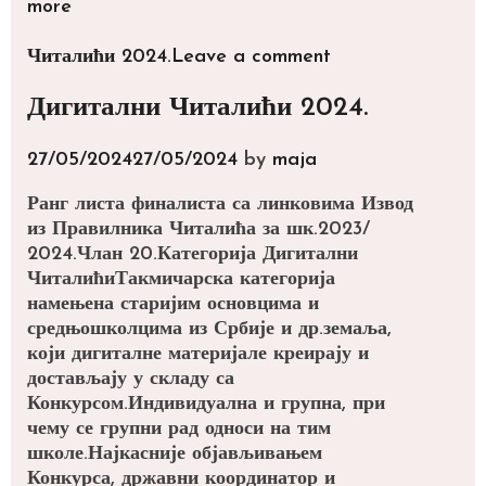
Словца
more
2024.
Categories
Читалићи 2024.
Leave a comment
Дигитални Читалићи 2024.
27/05/2024
27/05/2024
by
maja
Ранг листа финалиста са линковима Извод
из Правилника Читалића за шк.2023/
2024.Члан 20.Категорија Дигитални
ЧиталићиТакмичарска категорија
намењена старијим основцима и
средњошколцима из Србије и др.земаља,
који дигиталне материјале креирају и
достављају у складу са
Конкурсом.Индивидуална и групна, при
чему се групни рад односи на тим
школе.Најкасније објављивањем
Конкурса, државни координатор и