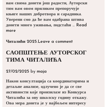
нам свима донети још радости, Ауторски
тим вам овом приликом препоручује
књиге наших добротвора и сарадника.
Уверени смо да ће вам одабрана штива
донети много уживања, подстаћи …
Read
Читалићи
more
препоручују
Categories
Читалићи 2025.
Leave a comment
САОПШТЕЊЕ АУТОРСКОГ
ТИМА ЧИТАЛИЋА
27/02/2025
by
maja
Након консултација са координаторима и
детаљне анализе, одлучено је да се све
активности које произилазе из Конкурса
Читалића за ову школску годину откажу.
Ова мера донета je у најбољем интересу