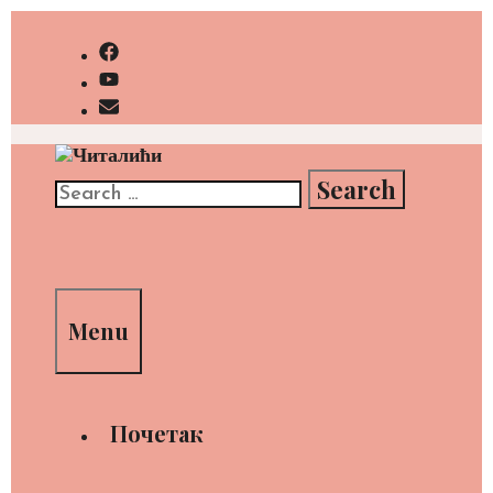
Skip
to
content
Search
for:
Search
Menu
Почетак