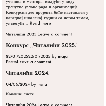
ученика и ментора, имајући у виду
тренутне услове рада и организације.
Конкурсни део пројекта биће настављен у
наредној школској години са истом темом,
САОПШТЕЊЕ
уз могуће …
Read more
АУТОРСКОГ
ТИМА
Categories
Читалићи 2025.
Leave a comment
ЧИТАЛИЋА
Конкурс ,,Читалићи 2025.“
22/01/2025
22/01/2025
by
maja
Categories
Разно
Leave a comment
Читалићи 2024.
04/06/2024
by
maja
Коначне листе
Categories
Читалићи 2024.
Leave a comment