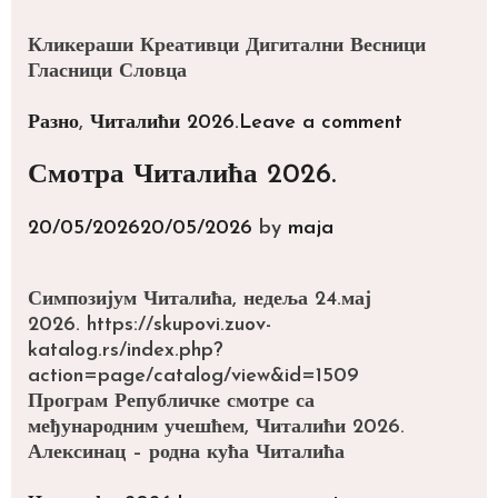
Кликераши Креативци Дигитални Весници
Гласници Словца
Categories
Разно
,
Читалићи 2026.
Leave a comment
Смотра Читалића 2026.
20/05/2026
20/05/2026
by
maja
Симпозијум Читалића, недеља 24.мај
2026. https://skupovi.zuov-
katalog.rs/index.php?
action=page/catalog/view&id=1509
Програм Републичке смотре са
међународним учешћем, Читалићи 2026.
Алексинац – родна кућа Читалића