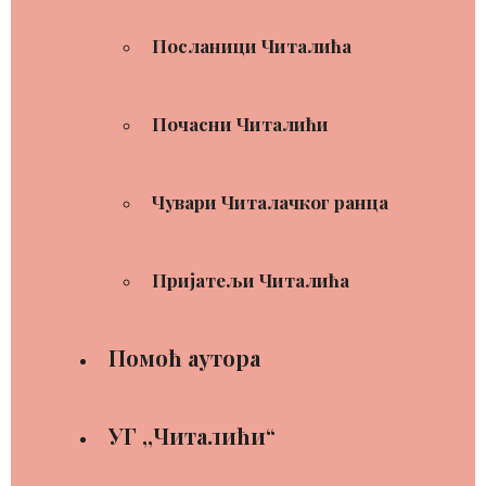
Посланици Читалића
Почасни Читалићи
Чувари Читалачког ранца
Пријатељи Читалића
Помоћ аутора
УГ ,,Читалићи“