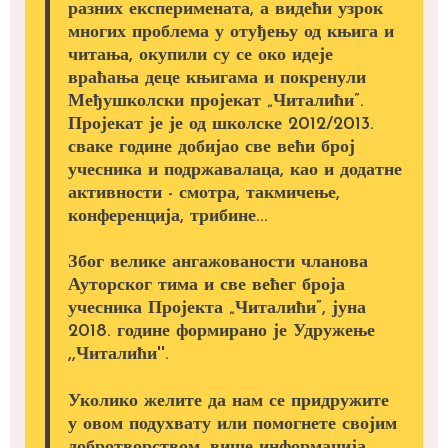
разних експеримената, а видећи узрок
многих проблема у отуђењу од књига и
читања, окупили су се око идеје
враћања деце књигама и покренули
Међушколски пројекат „Читалићи”.
Пројекат је је од школске 2012/2013.
сваке године добијао све већи број
учесника и подржавалаца, као и додатне
активности - смотра, такмичење,
конференција, трибине...
Због велике ангажованости чланова
Ауторског тима и све већег броја
учесника Пројекта „Читалићи”, јуна
2018. године формирано је Удружење
,,Читалићи''.
Уколико желите да нам се придружите
у овом подухвату или помогнете својим
добротворством, више информација