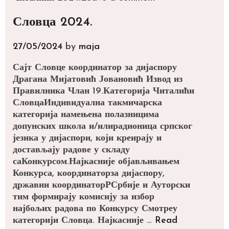
Словца 2024.
27/05/2024
by
maja
Сајт Словце координатор за дијаспору
Драгана Мијатовић Јовановић Извод из
Правилника Члан 19.Категорија Читалићи
СловцаИндивидуална такмичарска
категорија намењена полазницима
допунских школа и/илирадионица српског
језика у дијаспори, који креирају и
достављају радове у складу
саКонкурсом.Најкасније објављивањем
Конкурса, координаторза дијаспору,
државни координаторРСрбије и Ауторски
тим формирају комисију за избор
најбољих радова по Конкурсу Смотреу
категорији Словца. Најкасније …
Read