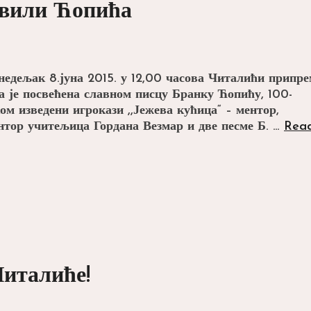
авили Ћопића
недељак 8.јуна 2015. у 12,00 часова Читалићи припр
 је посвећена славном писцу Бранку Ћопићу, 100-
м изведени игрокази ,,Јежева кућица“ – ментор,
нтор учитељица Гордана Везмар и две песме Б. …
Rea
Читалиће!