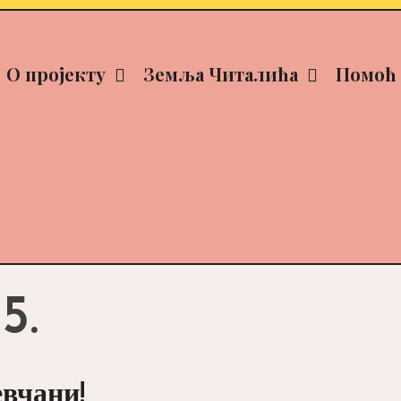
О пројекту
Земља Читалића
Помоћ 
5.
вчани!