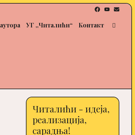
Sear
аутора
УГ ,,Читалићи“
Контакт
Читалићи - идеја,
реализација,
сарадња!