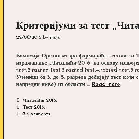
Критеријуми за тест ,,Чита
22/06/2015
by
maja
Комисија Организатора формираће тестове за
изражавање ,,Читалићи 2016.“на основу издвојен
test.2.razred test.3.razred test.4.razred test.5.
Ученици од 3. до 8. разреда добијају тест који 
Критер
напредни ниво) из области …
Read more
за
тест
Categories
Читалићи 2016.
,,Чита
Tags
Тест 2016.
2016.“
3 Comments