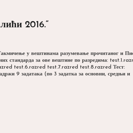
2016.“
лићи 2016.“
 Такмичење у вештинама разумевање прочитаног и Пи
их стандарда за ове вештине по разредима: test.1.raz
razred test.6.razred test.7.razred test.8.razred Тест:
садржи 9 задатака (по 3 задатка за основни, средњи и
ијуми
лићи