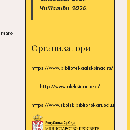
Читалићи 2026.
Никад
 more
није
Организатори
касно
за
нове
Читалиће!
https://www.bibliotekaaleksinac.rs/
http://www.aleksinac.org/
https://www.skolskibibliotekari.edu.rs/sajt