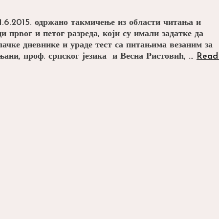
.6.2015. одржано такмичење из области читања и
 првог и петог разреда, који су имали задатке да
лачке дневнике и ураде тест са питањима везаним за
ани, проф. српског језика и Весна Ристовић, …
Read