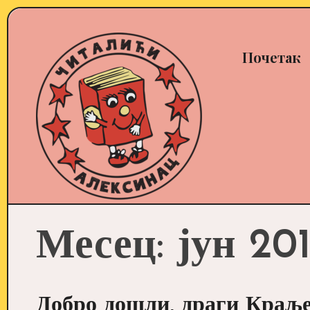
Skip
to
content
Почетак
Месец:
јун 201
Добро дошли, драги Краље