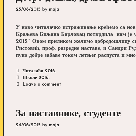
25/06/2015
by
maja
У ново читалачко истраживање крећемо са но
Краљева Биљана Барловац потврдила нам је у
2015.“ Овом приликом желимо добродошлицу с
Ристовић, проф. разредне наставе, и Сандри Ру
пуно добре забаве током летњег распуста и мн
Categories
Читалићи 2016.
Tags
Школе 2016.
Leave a comment
За наставнике, студенте
24/06/2015
by
maja