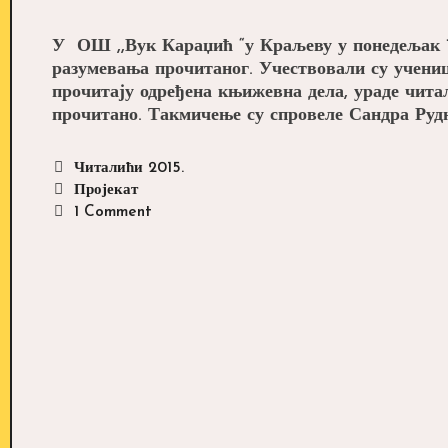
У ОШ ,,Вук Караџић “у Краљеву у понедељак 1
разумевања прочитаног. Учествовали су ученици
прочитају одређена књижевна дела, ураде чита
прочитано. Такмичење су спровеле Сандра Рудњ
Categories
Читалићи 2015.
Tags
Пројекат
1 Comment