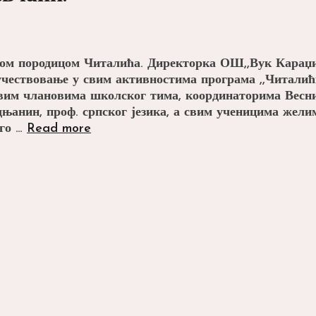
вом породицом Читалића. Директорка ОШ,,Вук Караџи
чествовање у свим активностима програма ,,Читалић
вим члановима школског тима, координаторима Весн
дњанин, проф. српског језика, а свим ученицима жели
Добро
ого …
Read more
дошли,
драги
Краљевчани!