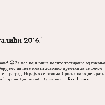
алићи 2016.“
зове! 🙂 За вас који више волите тестирање од писањ
Верујемо да ћете имати довољно времена да се током
ате. разред: Играјмо се речима Српске народне кратк
Списак
тке) Брана Цветковић: Зунзарина …
Read more
књига
за
тест
,,Читал