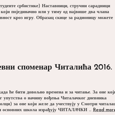
туденте србистике) Наставници, стручни сарадници
 који појединачно или у тиму од највише два члана
ност кроз игру. Образац скице за радионицу можете
вни споменар Читалића 2016.
ада ће бити довољно времена и за читање. За оне кој
ог упутства о начину вођења Читалачког дневника
лци) за оне који желе да учествују у Смотри читал
ици основних школа израђују ЧИТАЛАЧКИ …
Read mor