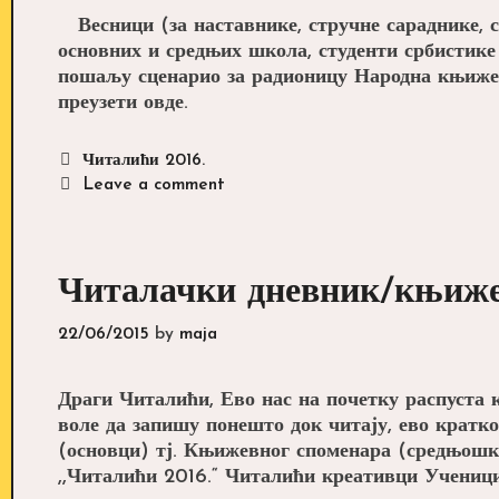
Весници (за наставнике, стручне сараднике, с
основних и средњих школа, студенти србистике
пошаљу сценарио за радионицу Народна књижев
преузети овде.
Categories
Читалићи 2016.
Leave a comment
Читалачки дневник/књиже
22/06/2015
by
maja
Драги Читалићи, Ево нас на почетку распуста к
воле да запишу понешто док читају, ево кратк
(основци) тј. Књижевног споменара (средњошко
,,Читалићи 2016.“ Читалићи креативци Учен