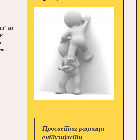
ћ“ из
и
и
мо
Просветни радници
ентузијасти