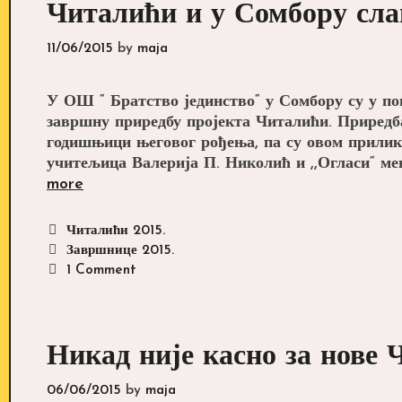
Читалићи и у Сомбору сл
11/06/2015
by
maja
У ОШ “ Братство јединство“ у Сомбору су у по
завршну приредбу пројекта Читалићи. Приредба
годишњици његовог рођења, па су овом прилико
учитељица Валерија П. Николић и ,,Огласи“ ме
Читалићи
more
и
у
Categories
Читалићи 2015.
Сомбору
Tags
Завршнице 2015.
славили
1 Comment
Ћопића
Никад није касно за нове 
06/06/2015
by
maja