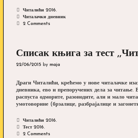
Categories
Читалићи 2016.
Tags
Читалачки дневник
2 Comments
Списак књига за тест ,,Чит
22/06/2015
by
maja
Драги Читалићи, крећемо у нове читалачке иза
дневника, ево и препоручених дела за читање. 
распуста одморите, разонодите, али и мало чит
умотоворине (брзалице, разбрајалице и загоне
Categories
Читалићи 2016.
Tags
Тест 2016.
2 Comments