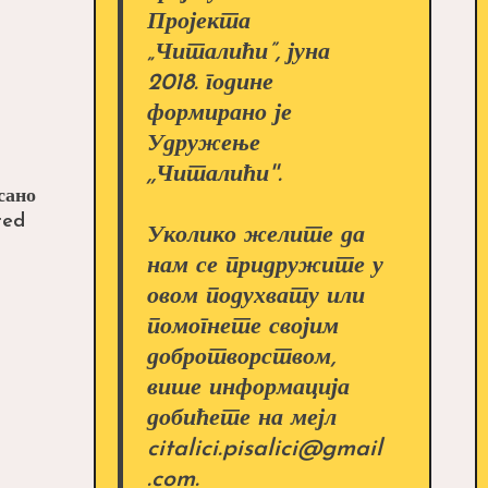
Пројекта
„Читалићи”, јуна
2018. године
формирано је
Удружење
,,Читалићи''.
сано
red
Уколико желите да
нам се придружите у
овом подухвату или
помогнете својим
добротворством,
више информација
добићете на мејл
citalici.pisalici@gmail
.com.