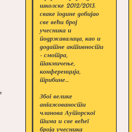
дневник/
школске 2012/2013.
књижевни
сваке године добијао
споменар
Читалића
све већи број
2016.
учесника и
подржавалаца, као и
додатне активности
- смотра,
такмичење,
конференција,
а
трибине...
е
Због велике
ангажованости
чланова Ауторског
тима и све већег
ићи
броја учесника