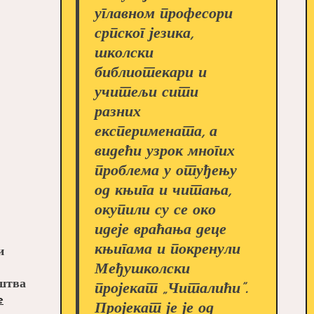
углавном професори
српског језика,
школски
библиотекари и
учитељи сити
разних
експеримената, а
видећи узрок многих
проблема у отуђењу
од књига и читања,
окупили су се око
идеје враћања деце
књигама и покренули
и
Међушколски
аштва
пројекат „Читалићи”.
Читалачки
e
Пројекат је је од