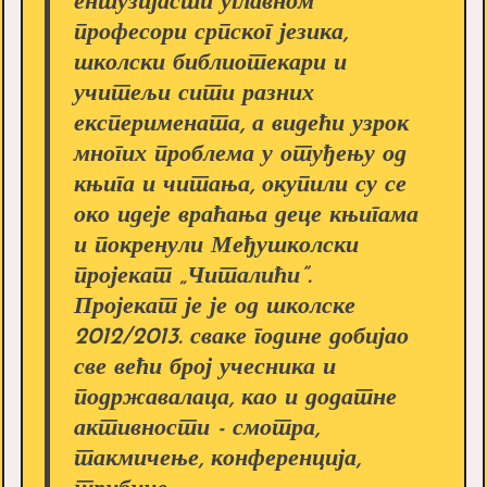
ентузијасти углавном
професори српског језика,
школски библиотекари и
учитељи сити разних
експеримената, а видећи узрок
многих проблема у отуђењу од
књига и читања, окупили су се
око идеје враћања деце књигама
и покренули Међушколски
пројекат „Читалићи”.
Пројекат је је од школске
2012/2013. сваке године добијао
све већи број учесника и
подржавалаца, као и додатне
активности - смотра,
такмичење, конференција,