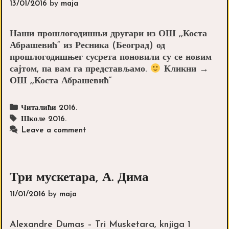
13/01/2016
by
maja
Наши прошлогодишњи другари из ОШ ,,Коста
Абрашевић“ из Ресника (Београд) од
прошлогодишњег сусрета поновили су се новим
сајтом, па вам га представљамо.
Кликни →
ОШ ,,Коста Абрашевић“
Categories
Читалићи 2016.
Tags
Школе 2016.
Leave a comment
Три мускетара, А. Дима
11/01/2016
by
maja
Alexandre Dumas – Tri Musketara, knjiga 1