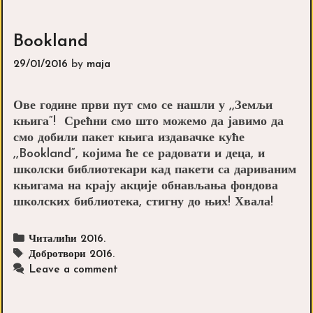
Bookland
29/01/2016
by
maja
Ове године први пут смо се нашли у ,,Земљи
књига“! Срећни смо што можемо да јавимо да
смо добили пакет књига издавачке куће
,,Bookland“, којима ће се радовати и деца, и
школски библиотекари кад пакети са дариваним
књигама на крају акције обнављања фондова
школских библиотека, стигну до њих! Хвала!
Categories
Читалићи 2016.
Tags
Добротвори 2016.
Leave a comment