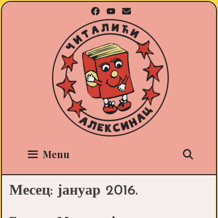
Skip
to
content
Sea
Menu
Месец:
јануар 2016.