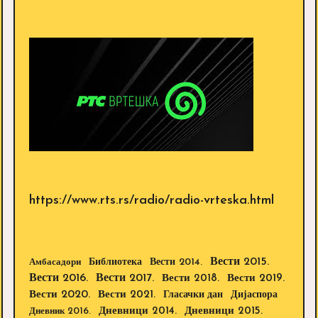
https://www.rts.rs/radio/radio-vrteska.html
Вести 2015.
Библиотека
Вести 2014.
Амбасадори
Вести 2016.
Вести 2017.
Вести 2018.
Вести 2019.
Вести 2020.
Вести 2021.
Дијаспора
Гласачки дан
Дневници 2014.
Дневници 2015.
Дневник 2016.