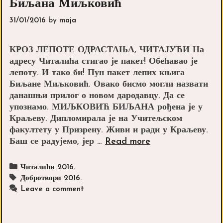
Биљана Миљковић
31/01/2016
by
maja
КРОЗ ЛЕПОТЕ ОДРАСТАЊА, ЧИТАЈУЋИ На
адресу Читалића стигао је пакет! Обећавао је
лепоту. И тако би! Пун пакет лепих књига
Биљане Миљковић. Овако бисмо могли назвати
данашњи прилог о новом дародавцу. Да се
упознамо. МИЉКОВИЋ БИЉАНА рођена је у
Краљеву. Дипломирала је на Учитељском
факултету у Призрену. Живи и ради у Краљеву.
Биљана
Баш се радујемо, јер …
Read more
Миљковић
Categories
Читалићи 2016.
Tags
Добротвори 2016.
Leave a comment