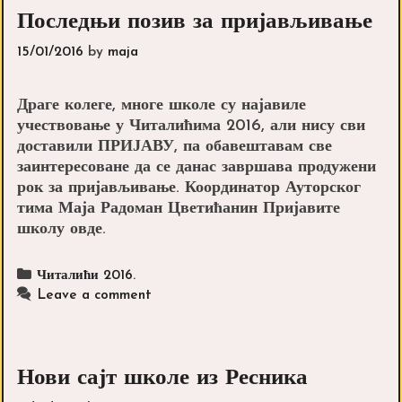
Последњи позив за пријављивање
15/01/2016
by
maja
Драге колеге, многе школе су најавиле
учествовање у Читалићима 2016, али нису сви
доставили ПРИЈАВУ, па обавештавам све
заинтересоване да се данас завршава продужени
рок за пријављивање. Координатор Ауторског
тима Маја Радоман Цветићанин Пријавите
школу овде.
Categories
Читалићи 2016.
Leave a comment
Нови сајт школе из Ресника