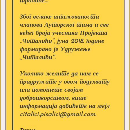
трибине...
Због велике ангажованости
чланова Ауторског тима и све
већег броја учесника Пројекта
„Читалићи”, јуна 2018. године
формирано је Удружење
,,Читалићи''.
Уколико желите да нам се
придружите у овом подухвату
или помогнете својим
добротворством, више
информација добићете на мејл
citalici.pisalici@gmail.com.