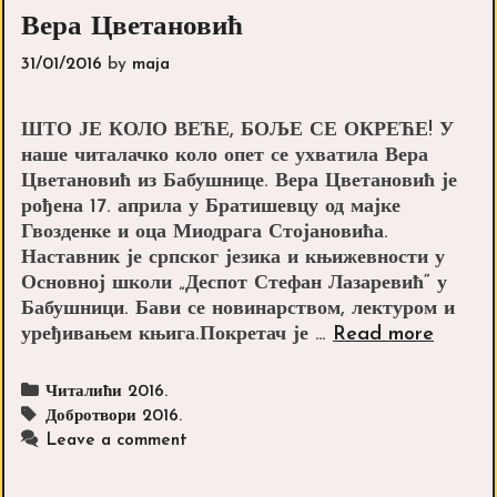
Вера Цветановић
31/01/2016
by
maja
ШТО ЈЕ КОЛО ВЕЋЕ, БОЉЕ СЕ ОКРЕЋЕ! У
наше читалачко коло опет се ухватила Вера
Цветановић из Бабушнице. Вера Цветановић је
рођена 17. априла у Братишевцу од мајке
Гвозденке и оца Миодрага Стојановића.
Наставник је српског језика и књижевности у
Основној школи „Деспот Стефан Лазаревић“ у
Бабушници. Бави се новинарством, лектуром и
Вера
уређивањем књига.Покретач је …
Read more
Цвета
Categories
Читалићи 2016.
Tags
Добротвори 2016.
Leave a comment