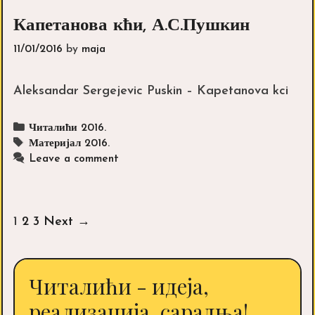
Капетанова кћи, А.С.Пушкин
11/01/2016
by
maja
Aleksandar Sergejevic Puskin – Kapetanova kci
Categories
Читалићи 2016.
Tags
Материјал 2016.
Leave a comment
Post
1
2
3
Next →
navigation
Читалићи - идеја,
реализација, сарадња!