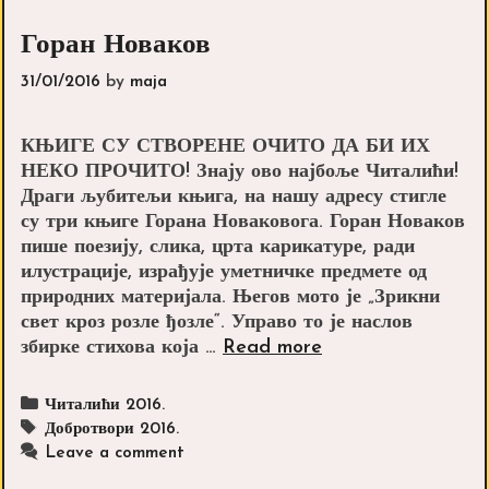
Горан Новаков
31/01/2016
by
maja
КЊИГЕ СУ СТВОРЕНЕ ОЧИТО ДА БИ ИХ
НЕКО ПРОЧИТО! Знају ово најбоље Читалићи!
Драги љубитељи књига, на нашу адресу стигле
су три књиге Горана Новаковога. Горан Новаков
пише поезију, слика, црта карикатуре, ради
илустрације, израђује уметничке предмете од
природних материјала. Његов мото је „Зрикни
свет кроз розле ђозле“. Управо то је наслов
Горан
збирке стихова која …
Read more
Новаков
Categories
Читалићи 2016.
Tags
Добротвори 2016.
Leave a comment