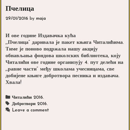
Пчелица
29/01/2016
by
maja
И ове године Издавачка кућа
,,Пчелица“ даривала је пакет књига Читалићима.
Тиме је поново подржала нашу акцију
обнављања фондова школских библиотека, коју
Читалићи ове године организују 4. пут делећи на
,,равне части“ међу школама учесницама, све
добијене књиге добротвора песника и издавача.
Хвала!
Categories
Читалићи 2016.
Tags
Добротвори 2016.
Leave a comment