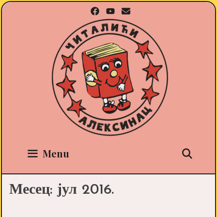
Skip
to
content
Sea
Menu
Месец:
јул 2016.