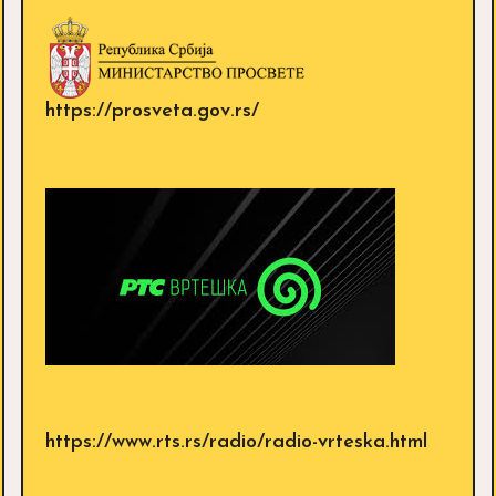
https://prosveta.gov.rs/
https://www.rts.rs/radio/radio-vrteska.html