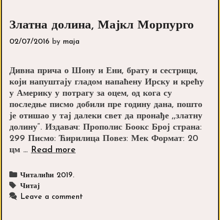
Златна долина, Мајкл Морпурго
02/07/2016
by
maja
Дивна прича о Шону и Ени, брату и сестрици,
који напуштају гладом напаћену Ирску и крећу
у Америку у потрагу за оцем, од кога су
последње писмо добили пре годину дана, пошто
је отишао у тај далеки свет да пронађе ,,златну
долину“. Издавач: Прополис Боокс Број страна:
299 Писмо: Ћирилица Повез: Мек Формат: 20
Златна
цм …
Read more
долина,
Мајкл
Categories
Читалићи 2019.
Морпурго
Tags
Читај
Leave a comment