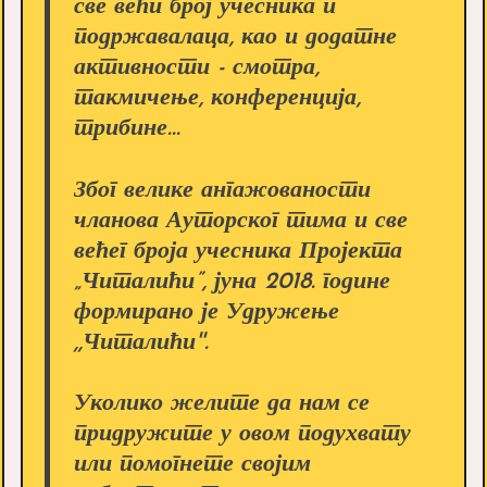
све већи број учесника и
подржавалаца, као и додатне
активности - смотра,
такмичење, конференција,
трибине...
Због велике ангажованости
чланова Ауторског тима и све
већег броја учесника Пројекта
„Читалићи”, јуна 2018. године
формирано је Удружење
,,Читалићи''.
Уколико желите да нам се
придружите у овом подухвату
или помогнете својим