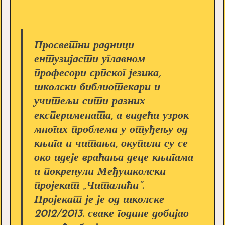
Просветни радници
ентузијасти углавном
професори српског језика,
школски библиотекари и
учитељи сити разних
експеримената, а видећи узрок
многих проблема у отуђењу од
књига и читања, окупили су се
око идеје враћања деце књигама
и покренули Међушколски
пројекат „Читалићи”.
Пројекат је је од школске
2012/2013. сваке године добијао