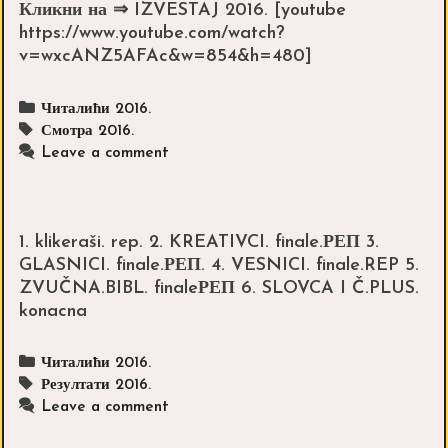
Кликни на ⇒ IZVESTAJ 2016. [youtube
https://www.youtube.com/watch?
v=wxcANZ5AFAc&w=854&h=480]
Categories
Читалићи 2016.
Tags
Смотра 2016.
Leave a comment
1. klikeraši. rep. 2. KREATIVCI. finale.РЕП 3.
GLASNICI. finale.РЕП. 4. VESNICI. finale.REP 5.
ZVUČNA.BIBL. finaleРЕП 6. SLOVCA I Č.PLUS.
konacna
Categories
Читалићи 2016.
Tags
Резултати 2016.
Leave a comment