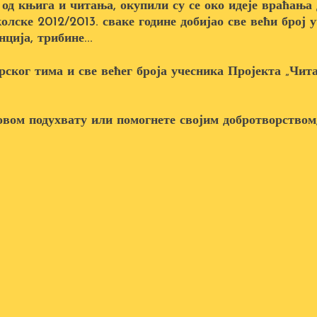
 од књига и читања, окупили су се око идеје враћањ
колске 2012/2013. сваке године добијао све већи број 
ција, трибине...
ског тима и све већег броја учесника Пројекта „Чита
овом подухвату или помогнете својим добротворством