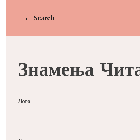
Search
Знамења Чит
Лого