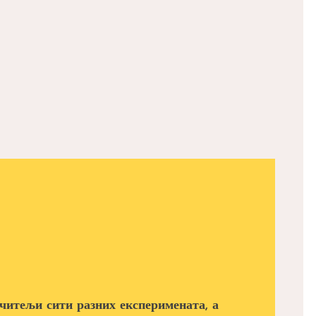
читељи сити разних експеримената, а