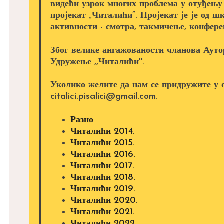
видећи узрок многих проблема у отуђењу
пројекат „Читалићи”. Пројекат је је од ш
активности - смотра, такмичење, конферен
Због велике ангажованости чланова Аутор
Удружење ,,Читалићи''.
Уколико желите да нам се придружите у 
citalici.pisalici@gmail.com.
Разно
Читалићи 2014.
Читалићи 2015.
Читалићи 2016.
Читалићи 2017.
Читалићи 2018.
Читалићи 2019.
Читалићи 2020.
Читалићи 2021.
Читалићи 2022.