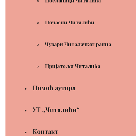
Посланици Читалића
Почасни Читалићи
Чувари Читалачког ранца
Пријатељи Читалића
Помоћ аутора
УГ ,,Читалићи“
Контакт