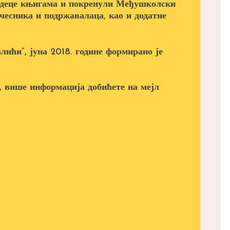
а деце књигама и покренули Међушколски
учесника и подржавалаца, као и додатне
лићи”, јуна 2018. године формирано је
, више информација добићете на мејл