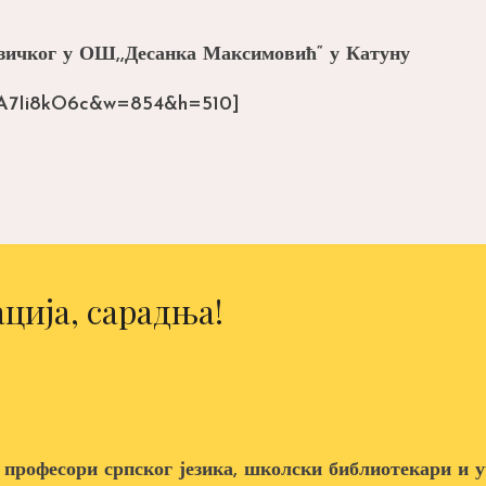
узичког у ОШ,,Десанка Максимовић“ у Катуну
x5A7Ii8kO6c&w=854&h=510]
ција, сарадња!
 професори српског језика, школски библиотекари и у