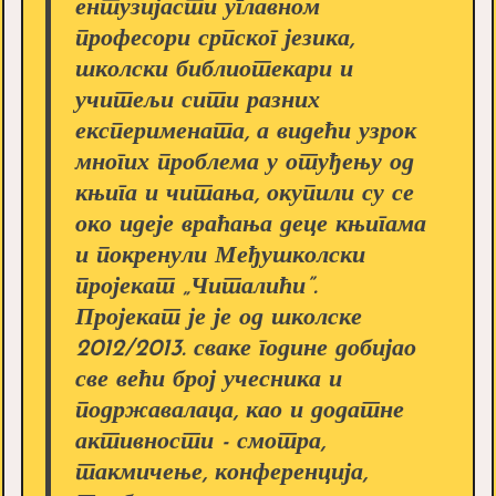
ентузијасти углавном
професори српског језика,
школски библиотекари и
учитељи сити разних
експеримената, а видећи узрок
многих проблема у отуђењу од
књига и читања, окупили су се
око идеје враћања деце књигама
и покренули Међушколски
пројекат „Читалићи”.
Пројекат је је од школске
2012/2013. сваке године добијао
све већи број учесника и
подржавалаца, као и додатне
активности - смотра,
такмичење, конференција,