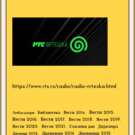
https://www.rts.rs/radio/radio-vrteska.html
Вести 2015.
Библиотека
Вести 2014.
Амбасадори
Вести 2016.
Вести 2017.
Вести 2018.
Вести 2019.
Вести 2020.
Вести 2021.
Дијаспора
Гласачки дан
Дневници 2014.
Дневници 2015.
Дневник 2016.