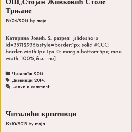
ОШ,,Стојан Живковић Столе“
Трњане
19/04/2014
by
maja
Катарина Јовић, 2. разред: [slideshare
id=33712936&style=border:1px solid #CCC;
border-width:1px 1px 0; margin-bottom:5px; max-
width: 100%;&sc=no]
Categories
Читалићи 2014.
Tags
Дневници 2014.
Leave a comment
Читалићи креативци
12/10/2013
by
maja