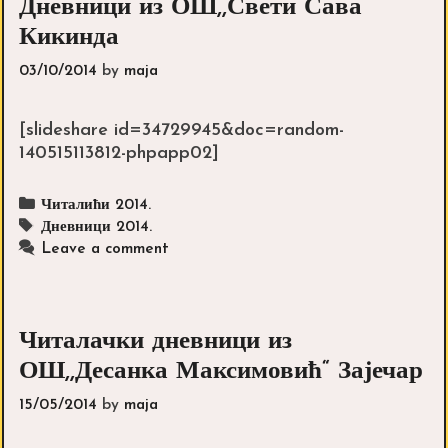
Дневници из ОШ,,Свети Сава“
Кикинда
03/10/2014
by
maja
[slideshare id=34729945&doc=random-
140515113812-phpapp02]
Categories
Читалићи 2014.
Tags
Дневници 2014.
Leave a comment
Читалачки дневници из
ОШ,,Десанка Максимовић“ Зајечар
15/05/2014
by
maja