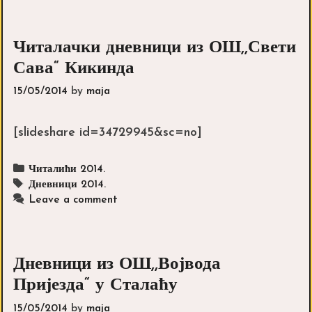
Читалачки дневници из ОШ,,Свети
Сава“ Кикинда
15/05/2014
by
maja
[slideshare id=34729945&sc=no]
Categories
Читалићи 2014.
Tags
Дневници 2014.
Leave a comment
Дневници из ОШ,,Војвода
Пријезда“ у Сталаћу
15/05/2014
by
maja