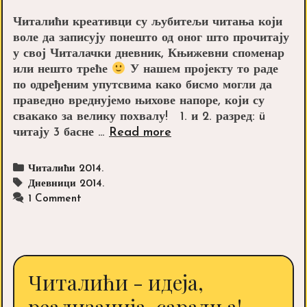
Читалићи креативци су љубитељи читања који
воле да записују понешто од оног што прочитају
у свој Читалачки дневник, Књижевни споменар
или нешто треће
У нашем пројекту то раде
по одређеним упутсвима како бисмо могли да
праведно вреднујемо њихове напоре, који су
свакако за велику похвалу! 1. и 2. разред: ü
Читалићи
читају 3 басне …
Read more
креативци
Categories
Читалићи 2014.
Tags
Дневници 2014.
1 Comment
Читалићи - идеја,
реализација, сарадња!