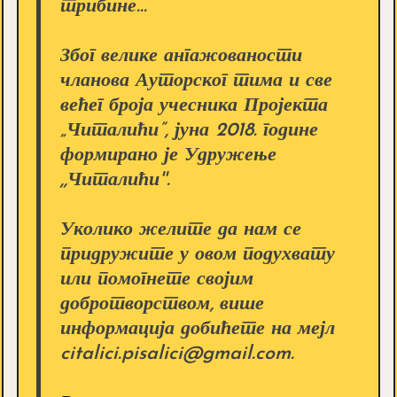
трибине...
Због велике ангажованости
чланова Ауторског тима и све
већег броја учесника Пројекта
„Читалићи”, јуна 2018. године
формирано је Удружење
,,Читалићи''.
Уколико желите да нам се
придружите у овом подухвату
или помогнете својим
добротворством, више
информација добићете на мејл
citalici.pisalici@gmail.com.