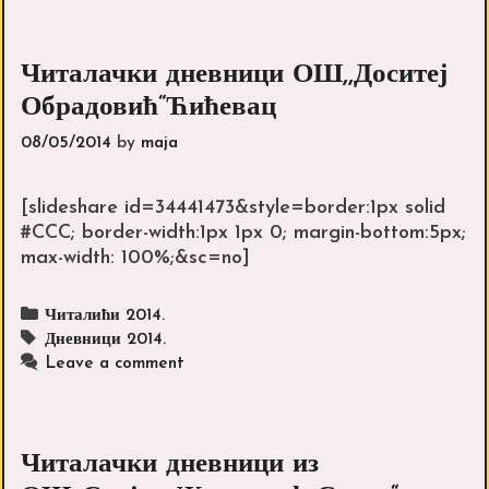
Читалачки дневници ОШ,,Доситеј
Обрадовић“Ћићевац
08/05/2014
by
maja
[slideshare id=34441473&style=border:1px solid
#CCC; border-width:1px 1px 0; margin-bottom:5px;
max-width: 100%;&sc=no]
Categories
Читалићи 2014.
Tags
Дневници 2014.
Leave a comment
Читалачки дневници из