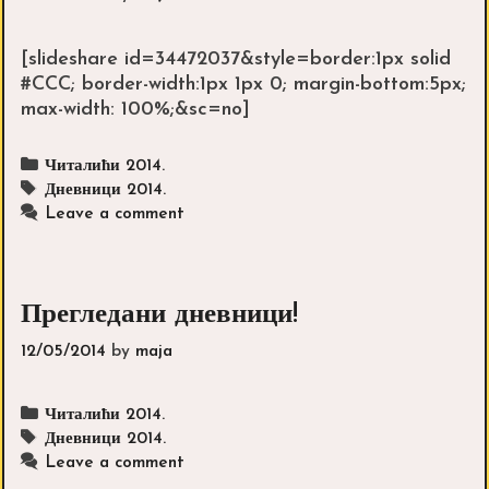
[slideshare id=34472037&style=border:1px solid
#CCC; border-width:1px 1px 0; margin-bottom:5px;
max-width: 100%;&sc=no]
Categories
Читалићи 2014.
Tags
Дневници 2014.
Leave a comment
Прегледани дневници!
12/05/2014
by
maja
Categories
Читалићи 2014.
Tags
Дневници 2014.
Leave a comment