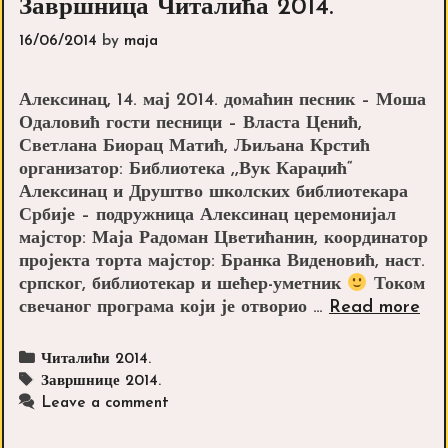
Завршница Читалића 2014.
16/06/2014
by
maja
Алексинац, 14. мај 2014. домаћин песник – Моша
Одаловић гости песници – Власта Ценић,
Светлана Биорац Матић, Љиљана Крстић
организатор: Библиотека ,,Вук Караџић“
Алексинац и Друштво школских библиотекара
Србије – подружница Алексинац церемонијал
мајстор: Маја Радоман Цветићанин, координатор
пројекта торта мајстор: Бранка Виденовић, наст.
српског, библиотекар и шећер-уметник
Током
За
свечаног програма који је отворио …
Read more
Чи
201
Categories
Читалићи 2014.
Tags
Завршнице 2014.
Leave a comment