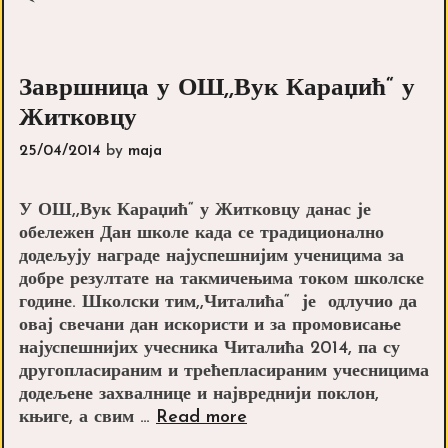
Завршница у ОШ,,Вук Караџић“ у
Житковцу
25/04/2014
by
maja
У ОШ,,Вук Караџић“ у Житковцу данас је
обележен Дан школе када се традиционално
додељују награде најуспешнијим ученицима за
добре резултате на такмичењима током школске
године. Школски тим,,Читалића“ је одлучио да
овај свечани дан искористи и за промовисање
најуспешнијих учесника Читалића 2014, па су
другопласираним и трећепласираним учесницима
додељене захвалнице и највреднији поклон,
Завршница
књиге, а свим …
Read more
у