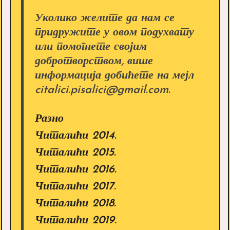
Уколико желите да нам се
придружите у овом подухвату
или помогнете својим
добротворством, више
информација добићете на мејл
citalici.pisalici@gmail.com.
Разно
Читалићи 2014.
Читалићи 2015.
Читалићи 2016.
Читалићи 2017.
Читалићи 2018.
Читалићи 2019.