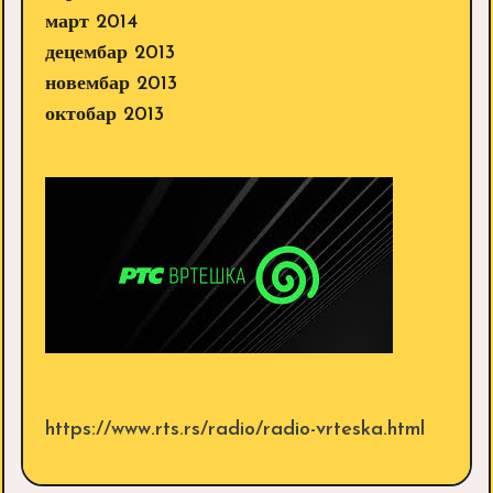
март 2014
децембар 2013
новембар 2013
октобар 2013
https://www.rts.rs/radio/radio-vrteska.html