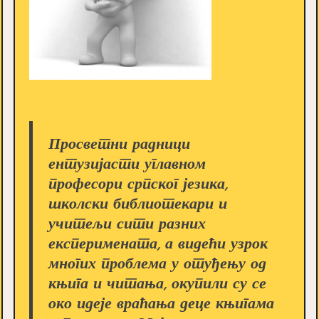
Просветни радници
ентузијасти углавном
професори српског језика,
школски библиотекари и
учитељи сити разних
експеримената, а видећи узрок
многих проблема у отуђењу од
књига и читања, окупили су се
око идеје враћања деце књигама