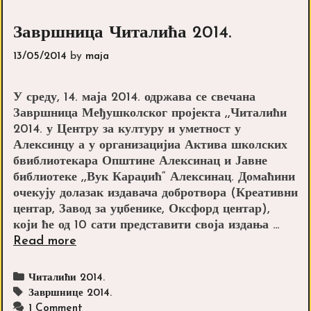
Завршница Читалића 2014.
13/05/2014
by
maja
У среду, 14. маја 2014. одржава се свечана
Завршница Међушколског пројекта ,,Читалићи
2014. у Центру за културу и уметност у
Алексинцу а у организацијиа Актива школских
бвиблиотекара Општине Алексинац и Јавне
библиотеке ,,Вук Караџић“ Алексинац. Домаћини
очекују долазак издавача добротвора (Креативни
центар, Завод за уџбенике, Оксфорд центар),
који ће од 10 сати представити своја издања …
Завршница
Read more
Читалића
2014.
Categories
Читалићи 2014.
Tags
Завршнице 2014.
1 Comment