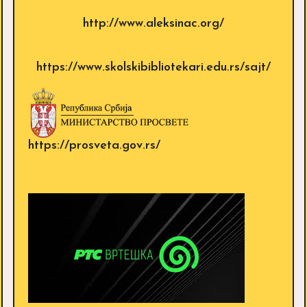
http://www.aleksinac.org/
https://www.skolskibibliotekari.edu.rs/sajt/
https://prosveta.gov.rs/