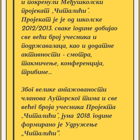
и покренули Међушколски
пројекат „Читалићи”.
Пројекат је је од школске
2012/2013. сваке године добијао
све већи број учесника и
подржавалаца, као и додатне
активности - смотра,
такмичење, конференција,
трибине...
Због велике ангажованости
чланова Ауторског тима и све
већег броја учесника Пројекта
„Читалићи”, јуна 2018. године
формирано је Удружење
,,Читалићи''.