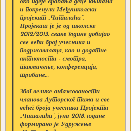
око идеје враћања деце књигама
и покренули Међушколски
пројекат „Читалићи”.
Пројекат је је од школске
2012/2013. сваке године добијао
све већи број учесника и
подржавалаца, као и додатне
активности - смотра,
такмичење, конференција,
трибине...
Због велике ангажованости
чланова Ауторског тима и све
већег броја учесника Пројекта
„Читалићи”, јуна 2018. године
формирано је Удружење