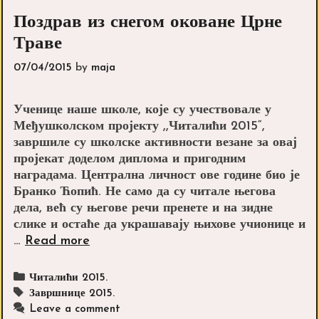
Поздрав из снегом оковане Црне
Траве
07/04/2015
by
maja
Ученице наше школе, које су учествовале у
Међушколском пројекту ,,Читалићи 2015“,
завршиле су школске активности везане за овај
пројекат доделом диплома и пригодним
наградама. Централна личност ове године био је
Бранко Ћопић. Не само да су читале његова
дела, већ су његове речи пренете и на зидне
слике и остаће да украшавају њихове учионице и
Поздрав
…
Read more
из
снегом
Categories
Читалићи 2015.
оковане
Tags
Завршнице 2015.
Црне
Leave a comment