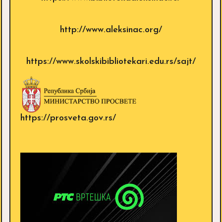
http://www.aleksinac.org/
https://www.skolskibibliotekari.edu.rs/sajt/
https://prosveta.gov.rs/