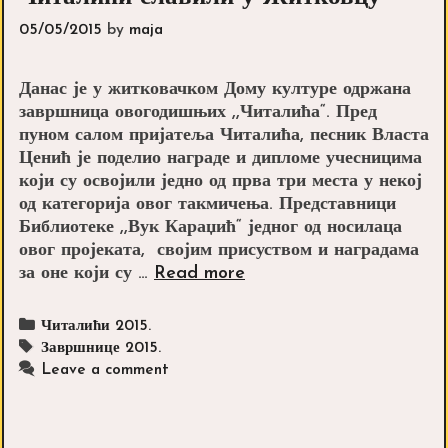
05/05/2015
by
maja
Данас је у житковачком Дому културе одржана
завршница овогодишњих ,,Читалића“. Пред
пуном салом пријатеља Читалића, песник Власта
Ценић је поделио награде и дипломе учесницима
који су освојили једно од прва три места у некој
од категорија овог такмичења. Представници
Библиотеке ,,Вук Караџић“ једног од носилаца
овог пројеката, својим присуством и наградама
Читалићи
за оне који су …
Read more
славили
у
Categories
Читалићи 2015.
Житковцу
Tags
Завршнице 2015.
Leave a comment