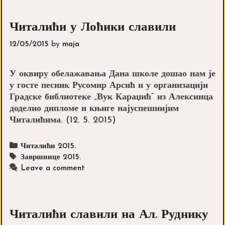
Читалићи у Лоћики славили
12/05/2015
by
maja
У оквиру обелажавања Дана школе дошао нам је
у госте песник Русомир Арсић и у организацији
Градске библиотеке „Вук Караџић“ из Алексинца
доделио дипломе и књиге најуспешнијим
Читалићима. (12. 5. 2015)
Categories
Читалићи 2015.
Tags
Завршнице 2015.
Leave a comment
Читалићи славили на Ал. Руднику