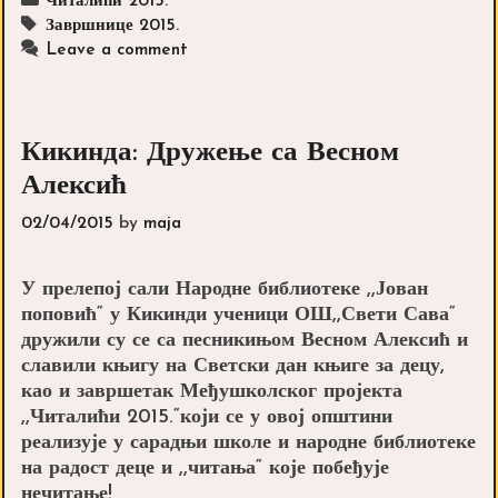
Categories
Читалићи 2015.
Tags
Завршнице 2015.
Leave a comment
Кикинда: Дружење са Весном
Алексић
02/04/2015
by
maja
У прелепој сали Народне библиотеке ,,Јован
поповић“ у Кикинди ученици ОШ,,Свети Сава“
дружили су се са песникињом Весном Алексић и
славили књигу на Светски дан књиге за децу,
као и завршетак Међушколског пројекта
,,Читалићи 2015.“који се у овој општини
реализује у сарадњи школе и народне библиотеке
на радост деце и ,,читања“ које побеђује
нечитање!