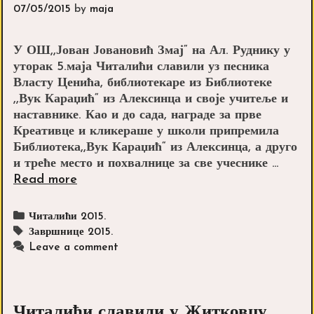
07/05/2015
by
maja
У ОШ,,Јован Јовановић Змај“ на Ал. Руднику у
уторак 5.маја Читалићи славили уз песника
Власту Ценића, библиотекаре из Библиотеке
,,Вук Караџић“ из Алексинца и своје учитеље и
наставнике. Као и до сада, награде за прве
Креативце и кликераше у школи припремила
Библиотека,,Вук Караџић“ из Алексинца, а друго
и треће место и похвалнице за све учеснике …
Читалићи
Read more
славили
на
Categories
Читалићи 2015.
Ал.
Tags
Завршнице 2015.
Руднику
Leave a comment
Читалићи славили у Житковцу