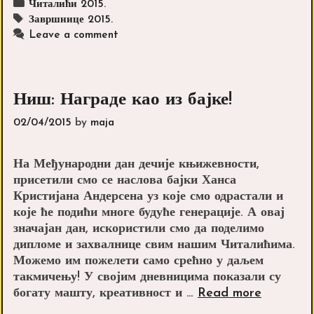
Categories
Читалићи 2015.
побеђивали
Tags
Завршнице 2015.
Leave a comment
Ниш: Награде као из бајке!
02/04/2015
by
maja
На Међународни дан дечије књижевности,
присетили смо се наслова бајки Ханса
Кристијана Андерсена уз које смо одрастали и
које ће подићи многе будуће генерације. А овај
значајан дан, искористили смо да поделимо
дипломе и захвалнице свим нашим Читалићима.
Можемо им пожелети само срећно у даљем
такмичењу! У својим дневницима показали су
Ниш:
богату машту, креативност и …
Read more
Награде