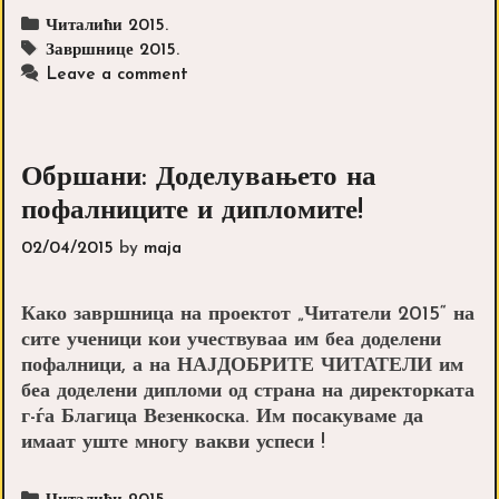
као
Categories
Читалићи 2015.
из
Tags
Завршнице 2015.
бајке!
Leave a comment
Обршани: Доделувањето на
пофалниците и дипломите!
02/04/2015
by
maja
Како завршница на проектот „Читатели 2015“ на
сите ученици кои учествуваа им беа доделени
пофалници, а на НАЈДОБРИТЕ ЧИТАТЕЛИ им
беа доделени дипломи од страна на директорката
г-ѓа Благица Везенкоска. Им посакуваме да
имаат уште многу вакви успеси !