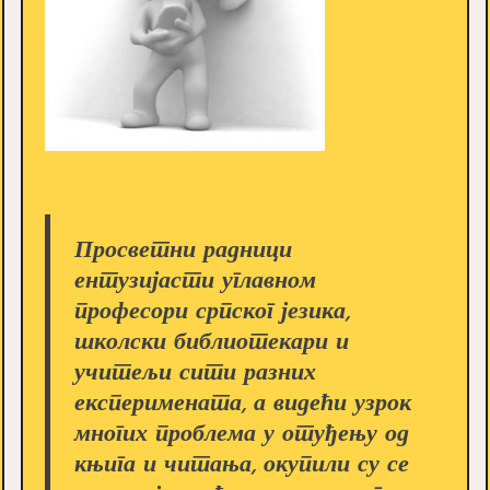
Просветни радници
ентузијасти углавном
професори српског језика,
школски библиотекари и
учитељи сити разних
експеримената, а видећи узрок
многих проблема у отуђењу од
књига и читања, окупили су се