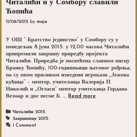
Читалићи и у Сомбору славили
Ћопића
11/06/2015
by
maja
У ОШ “ Братство јединство“ у Сомбору су у
понедељак 8.јуна 2015. у 12,00 часова Читалићи
припремили завршну приредбу пројекта
Читалићи. Приредба је посвећена славном писцу
Бранку Ћопићу, 100-годишњици његовог рођења,
па су овом приликом изведени игрокази ,,Јежева
кућица“ – ментор, учитељица Валерија П.
Николић и ,,Огласи“ ментор учитељица Гордана
Читалићи
Везмар и две песме Б. …
Read more
и
у
Categories
Читалићи 2015.
Сомбору
Tags
Завршнице 2015.
славили
1 Comment
Ћопића