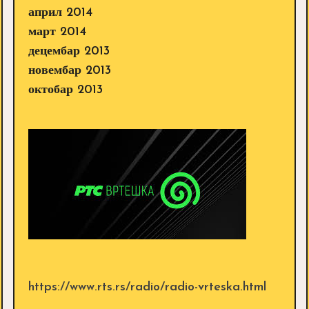
април 2014
март 2014
децембар 2013
новембар 2013
октобар 2013
https://www.rts.rs/radio/radio-vrteska.html