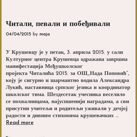
Траве
Читали, певали и побеђивали
04/04/2015
by
maja
У Крушевцу је у петак, 3. априла 2015. у сали
Културног центра Крушевца одражана завршна
манифестација Међушколског
пројекта Читалића 2015. за ОШ,,Нада Поповић“,
коју је сигурно и шармантно водила Александра
Лукић, наставница српског језика и координатор
школског тима. Шездесетак учесника веселило
се похвалницама, најуспшенији наградама, а сви
присутни учитељи и родитељи уживали у дечјој
радости и дивним стиховима крушевачких …
Читали,
Read more
певали
и