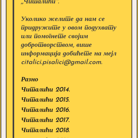
,,Читалићи''.
Уколико желите да нам се
придружите у овом подухвату
или помогнете својим
добротворством, више
информација добићете на мејл
citalici.pisalici@gmail.com.
Разно
Читалићи 2014.
Читалићи 2015.
Читалићи 2016.
Читалићи 2017.
Читалићи 2018.