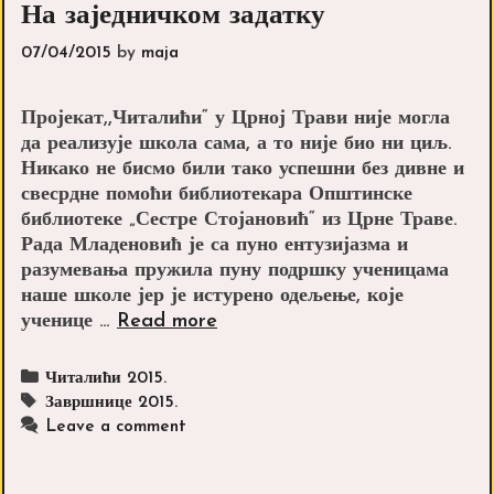
На заједничком задатку
07/04/2015
by
maja
Пројекат,,Читалићи“ у Црној Трави није могла
да реализује школа сама, а то није био ни циљ.
Никако не бисмо били тако успешни без дивне и
свесрдне помоћи библиотекара Општинске
библиотеке „Сестре Стојановић“ из Црне Траве.
Рада Младеновић је са пуно ентузијазма и
разумевања пружила пуну подршку ученицама
наше школе јер је истурено одељење, које
На
ученице …
Read more
заједничком
задатку
Categories
Читалићи 2015.
Tags
Завршнице 2015.
Leave a comment