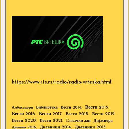
https://www.rts.rs/radio/radio-vrteska.html
Вести 2015.
Библиотека
Вести 2014.
Амбасадори
Вести 2016.
Вести 2017.
Вести 2018.
Вести 2019.
Вести 2020.
Вести 2021.
Дијаспора
Гласачки дан
Дневници 2014.
Дневници 2015.
Дневник 2016.