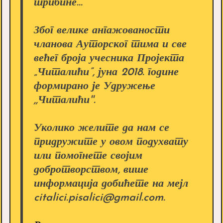
трибине...
Због велике ангажованости
чланова Ауторског тима и све
већег броја учесника Пројекта
„Читалићи”, јуна 2018. године
формирано је Удружење
,,Читалићи''.
Уколико желите да нам се
придружите у овом подухвату
или помогнете својим
добротворством, више
информација добићете на мејл
citalici.pisalici@gmail.com.