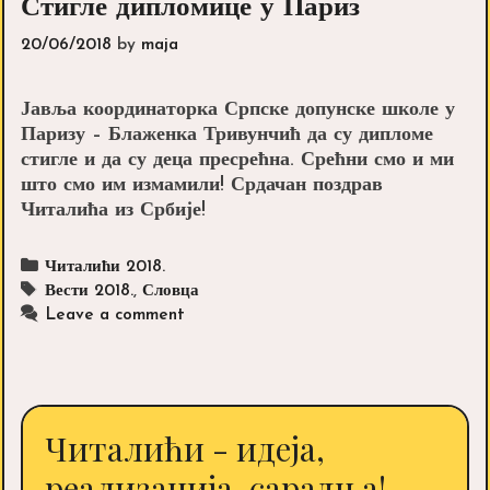
Стигле дипломице у Париз
20/06/2018
by
maja
Јавља координаторка Српске допунске школе у
Паризу – Блаженка Тривунчић да су дипломе
стигле и да су деца пресрећна. Срећни смо и ми
што смо им измамили! Срдачан поздрав
Читалића из Србије!
Categories
Читалићи 2018.
Tags
Вести 2018.
,
Словца
Leave a comment
Читалићи - идеја,
реализација, сарадња!