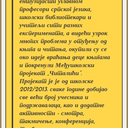
ентузијасти углавном
професори српског језика,
школски библиотекари и
учитељи сити разних
експеримената, а видећи узрок
многих проблема у отуђењу од
књига и читања, окупили су се
око идеје враћања деце књигама
и покренули Међушколски
пројекат „Читалићи”.
Пројекат је је од школске
2012/2013. сваке године добијао
све већи број учесника и
подржавалаца, као и додатне
активности - смотра,
такмичење, конференција,