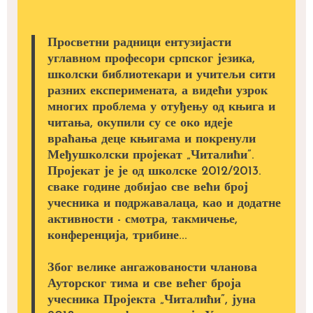
Просветни радници ентузијасти
углавном професори српског језика,
школски библиотекари и учитељи сити
разних експеримената, а видећи узрок
многих проблема у отуђењу од књига и
читања, окупили су се око идеје
враћања деце књигама и покренули
Међушколски пројекат „Читалићи”.
Пројекат је је од школске 2012/2013.
сваке године добијао све већи број
учесника и подржавалаца, као и додатне
активности - смотра, такмичење,
конференција, трибине...
Због велике ангажованости чланова
Ауторског тима и све већег броја
учесника Пројекта „Читалићи”, јуна