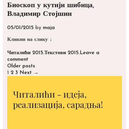
Биоскоп у кутији шибица,
Владимир Стојшин
05/01/2015
by
maja
Кликни на слику ↓
Categories
Tags
Читалићи 2015.
Текстови 2015.
Leave a
comment
Post
Older posts
navigation
1
2
3
Next →
Читалићи - идеја,
реализација, сарадња!