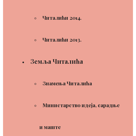
Читалићи 2014.
Читалићи 2013.
Земља Читалића
Знамења Читалића
Министарство идеја, сарадње
и маште