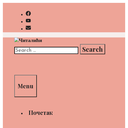
Skip
to
content
Search
for:
Search
Menu
Почетак