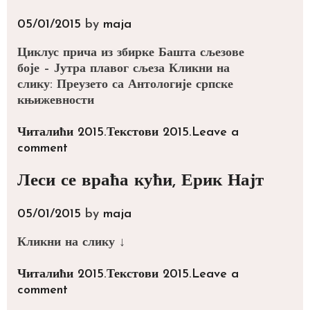
05/01/2015
by
maja
Циклус прича из збирке Башта сљезове
боје – Јутра плавог сљеза Кликни на
слику: Преузето са Антологије српске
књижевности
Categories
Tags
Читалићи 2015.
Текстови 2015.
Leave a
comment
Леси се враћа кући, Ерик Најт
05/01/2015
by
maja
Кликни на слику ↓
Categories
Tags
Читалићи 2015.
Текстови 2015.
Leave a
comment