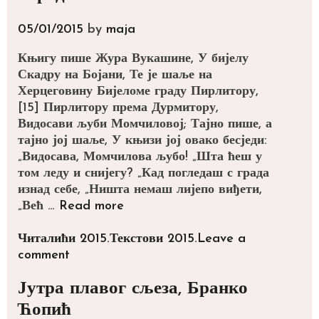
05/01/2015
by
maja
Књигу пише Жура Вукашине, У бијелу
Скадру на Бојани, Те је шаље на
Херцеговину Бијеломе граду Пирлитору,
[15] Пирлитору према Дурмитору,
Видосави љуби Момчиловој; Тајно пише, а
тајно јој шаље, У књизи јој овако бесједи:
„Видосава, Момчилова љубо! „Шта ћеш у
том леду и снијегу? „Кад погледаш с града
изнад себе, „Ништа немаш лијепо виђети,
Женидба
„Већ …
Read more
краља
Вукашина,
Categories
Tags
Читалићи 2015.
Текстови 2015.
Leave a
народна
comment
песма
Јутра плавог сљеза, Бранко
Ћопић