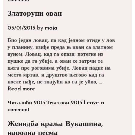
Златоруни ован
05/01/2015
by
maja
Био један ловац, па кад једном отиде у лов
у планину, изиђе преда њ ован са златном
вуном. Ловац, кад га опази, потегне из
пушке да га убије, а ован се затрчи те
њега пре роговима убије. Ловац падне на
место мртав, и друштво његово кад га
после нађе, не знајући ко га је убио, …
Златоруни
Read more
ован
Categories
Tags
Читалићи 2015.
Текстови 2015.
Leave a
comment
Женидба краља Вукашина,
народна песма