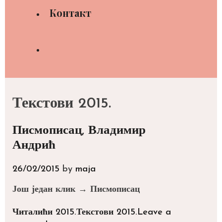
Контакт
Search
Текстови 2015.
Писмописац, Владимир
Андрић
26/02/2015
by
maja
Још један клик → Писмописац
Categories
Tags
Читалићи 2015.
Текстови 2015.
Leave a