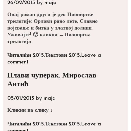
26/02/2015
by
maja
Овај роман други је део Пионирске
трилогије: Орлови рано лете, Славно
војевање и битка у златној долини.
Уживајте! 🙂 кликни →Пионирска
трилогија
Categories
Tags
Читалићи 2015.
Текстови 2015.
Leave a
comment
Плави чуперак, Мирослав
Антић
05/01/2015
by
maja
Кликни на слику ↓
Categories
Tags
Читалићи 2015.
Текстови 2015.
Leave a
comment