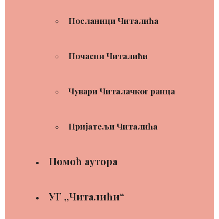
Посланици Читалића
Почасни Читалићи
Чувари Читалачког ранца
Пријатељи Читалића
Помоћ аутора
УГ ,,Читалићи“