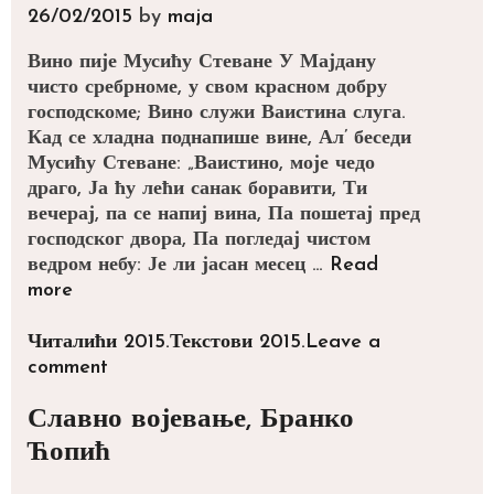
26/02/2015
by
maja
Вино пије Мусићу Стеване У Мајдану
чисто сребрноме, у свом красном добру
господскоме; Вино служи Ваистина слуга.
Кад се хладна поднапише вине, Ал’ беседи
Мусићу Стеване: „Ваистино, моје чедо
драго, Ја ћу лећи санак боравити, Ти
вечерај, па се напиј вина, Па пошетај пред
господског двора, Па погледај чистом
ведром небу: Је ли јасан месец …
Read
Мусић
more
Стеван,
нар.
Categories
Tags
Читалићи 2015.
Текстови 2015.
Leave a
песма
comment
Славно војевање, Бранко
Ћопић