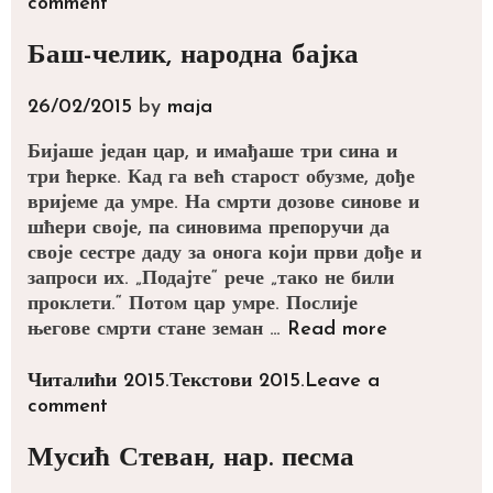
comment
Баш-челик, народна бајка
26/02/2015
by
maja
Бијаше један цар, и имађаше три сина и
три ћерке. Кад га већ старост обузме, дође
вријеме да умре. На смрти дозове синове и
шћери своје, па синовима препоручи да
своје сестре даду за онога који први дође и
запроси их. „Подајте“ рече „тако не били
проклети.“ Потом цар умре. Послије
Баш-
његове смрти стане земан …
Read more
челик,
народна
Categories
Tags
Читалићи 2015.
Текстови 2015.
Leave a
бајка
comment
Мусић Стеван, нар. песма