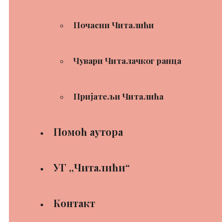
Почасни Читалићи
Чувари Читалачког ранца
Пријатељи Читалића
Помоћ аутора
УГ ,,Читалићи“
Контакт