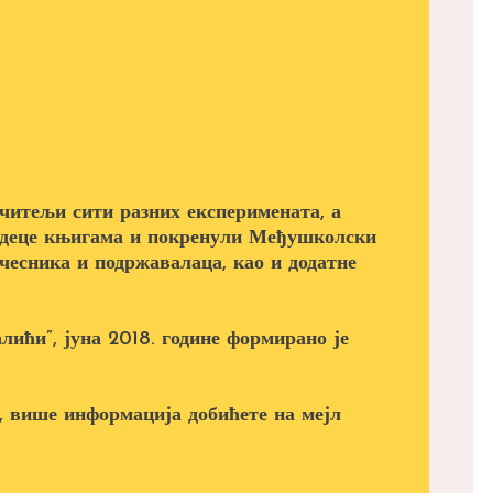
читељи сити разних експеримената, а
а деце књигама и покренули Међушколски
учесника и подржавалаца, као и додатне
лићи”, јуна 2018. године формирано је
, више информација добићете на мејл