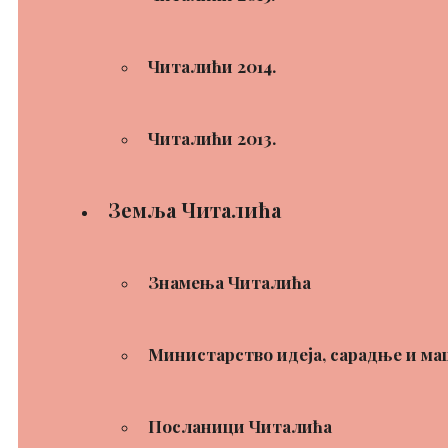
Читалићи 2014.
Читалићи 2013.
Земља Читалића
Знамења Читалића
Министарство идеја, сарадње и ма
Посланици Читалића