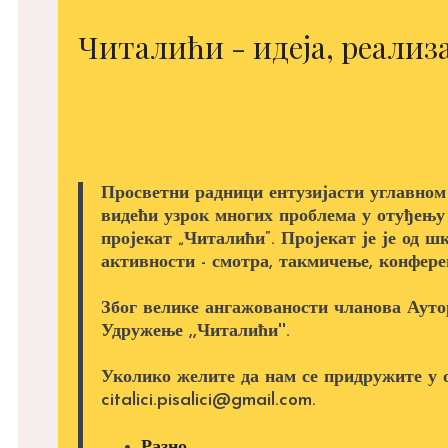
Читалићи - идеја, реализа
Просветни радници ентузијасти углавном
видећи узрок многих проблема у отуђењу
пројекат „Читалићи”. Пројекат је је од ш
активности - смотра, такмичење, конферен
Због велике ангажованости чланова Аутор
Удружење ,,Читалићи''.
Уколико желите да нам се придружите у 
citalici.pisalici@gmail.com.
Разно