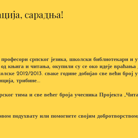
ција, сарадња!
 професори српског језика, школски библиотекари и у
 од књига и читања, окупили су се око идеје враћањ
колске 2012/2013. сваке године добијао све већи број 
ција, трибине...
ског тима и све већег броја учесника Пројекта „Чита
овом подухвату или помогнете својим добротворством