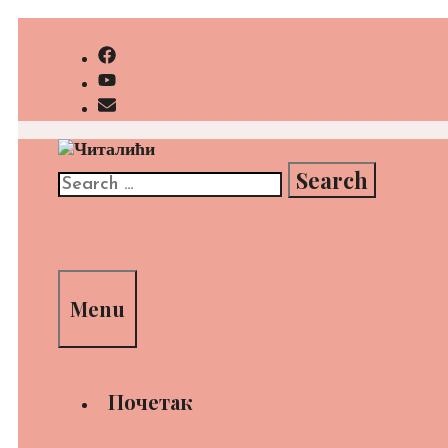
Skip
to
content
Search
for:
Search
Menu
Почетак