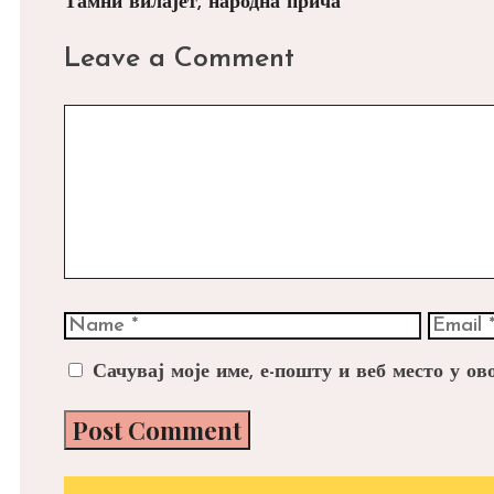
navigation
Тамни вилајет, народна прича
Leave a Comment
Comment
Name
Email
Сачувај моје име, е-пошту и веб место у о