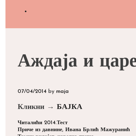
Search
Аждаја и царе
07/04/2014
by
maja
Кликни →
БАЈКА
Categories
Tags
Читалићи 2014.
Тест
Post
Приче из давнине, Ивана Брлић Мажуранић