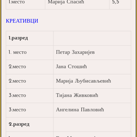
1.место
Марија Спасић
5,5
КРЕАТИВЦИ
1.разред
1. место
Петар Захаријев
2.место
Јана Стошић
2.место
Марија Љубисављевић
3.место
Тијана Живковић
3.место
Ангелина Павловић
2.разред