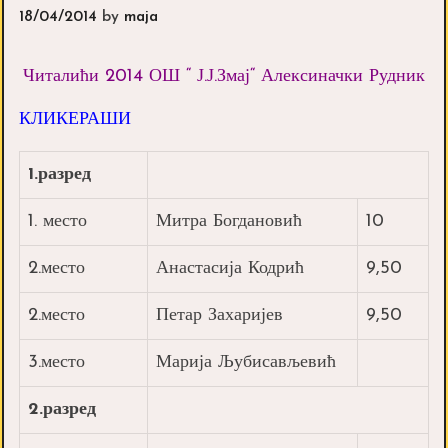
18/04/2014
by
maja
Читалићи 2014 ОШ “ Ј.Ј.Змај“ Алексиначки Рудник
КЛИКЕРАШИ
1.разред
1. место
Митра Богдановић
10
2.место
Анастасија Кодрић
9,50
2.место
Петар Захаријев
9,50
3.место
Марија Љубисављевић
2.разред