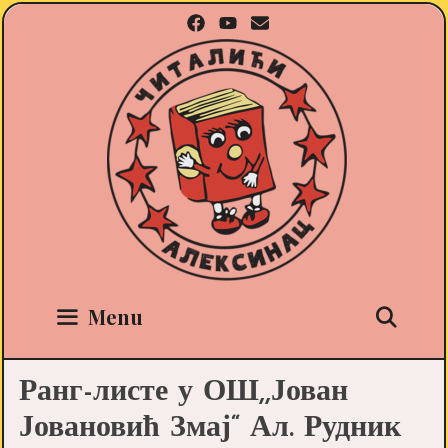
Skip
to
content
Sea
Menu
Ранг-листе у ОШ,,Јован
Јовановић Змај“ Ал. Рудник