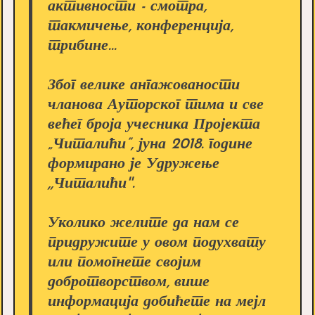
активности - смотра,
такмичење, конференција,
трибине...
Због велике ангажованости
чланова Ауторског тима и све
већег броја учесника Пројекта
„Читалићи”, јуна 2018. године
формирано је Удружење
,,Читалићи''.
Уколико желите да нам се
придружите у овом подухвату
или помогнете својим
добротворством, више
информација добићете на мејл