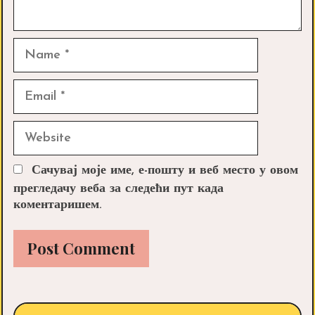
Name
Email
Website
Сачувај моје име, е-пошту и веб место у овом
прегледачу веба за следећи пут када
коментаришем.