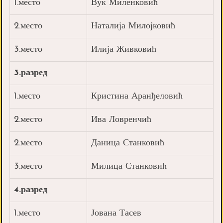
1.место
Вук Миленковић
2.место
Наталија Милојковић
3.место
Илија Живковић
3.разред
1.место
Кристина Аранђеловић
2.место
Ива Ловренчић
2.место
Даница Станковић
3.место
Милица Станковић
4.разред
1.место
Јована Тасев