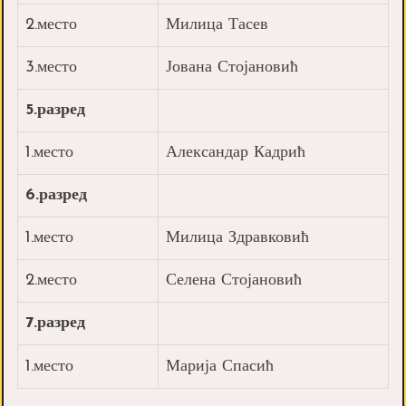
2.место
Милица Тасев
3.место
Јована Стојановић
5.разред
1.место
Александар Кадрић
6.разред
1.место
Милица Здравковић
2.место
Селена Стојановић
7.разред
1.место
Марија Спасић