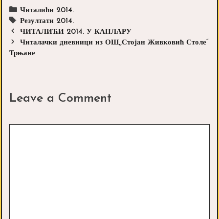
Categories
Читалићи 2014.
Tags
Резултати 2014.
Post
ЧИТАЛИЋИ 2014. У КАПЛАРУ
navigation
Читалачки дневници из ОШ,,Стојан Живковић Столе“
Трњане
Leave a Comment
Comment