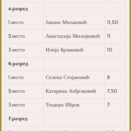
4.разред
1.место
Јована Миљковић
11,50
2.место
Анастасија Милојковић
11
3.место
Илија Брзаковић
10
6.разред
1.место
Селена Стојановић
8
2.место
Катарина Анђелковић
7,50
3.место
Теодора Ибров
7
7.разред