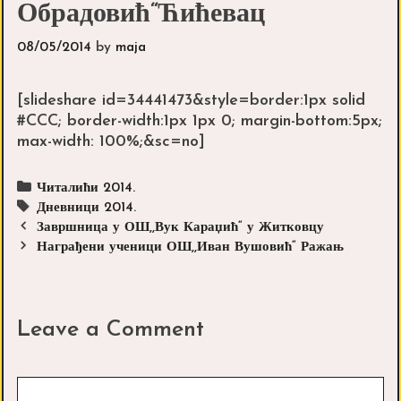
Обрадовић“Ћићевац
08/05/2014
by
maja
[slideshare id=34441473&style=border:1px solid
#CCC; border-width:1px 1px 0; margin-bottom:5px;
max-width: 100%;&sc=no]
Categories
Читалићи 2014.
Tags
Дневници 2014.
Post
Завршница у ОШ,,Вук Караџић“ у Житковцу
navigation
Награђени ученици ОШ,,Иван Вушовић“ Ражањ
Leave a Comment
Comment