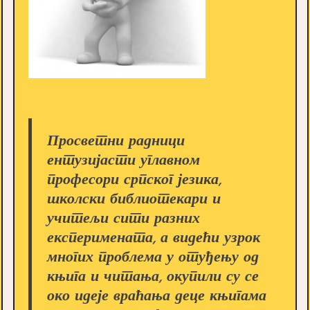
Просветни радници
ентузијасти углавном
професори српског језика,
школски библиотекари и
учитељи сити разних
експеримената, а видећи узрок
многих проблема у отуђењу од
књига и читања, окупили су се
око идеје враћања деце књигама