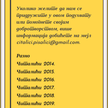
Уколико желите да нам се
придружите у овом подухвату
или помогнете својим
добротворством, више
информација добићете на мејл
citalici.pisalici@gmail.com.
Разно
Читалићи 2014.
Читалићи 2015.
Читалићи 2016.
Читалићи 2017.
Читалићи 2018.
Читалићи 2019.