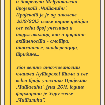
и покренули Међушколски
пројекат „Читалићи”.
Пројекат је је од школске
2012/2013. сваке године добијао
све већи број учесника и
подржавалаца, као и додатне
активности - смотра,
такмичење, конференција,
трибине...
Због велике ангажованости
чланова Ауторског тима и све
већег броја учесника Пројекта
„Читалићи”, јуна 2018. године
формирано је Удружење
,,Читалићи''.