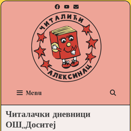
Skip
to
content
Sea
Menu
Читалачки дневници
ОШ,,Доситеј