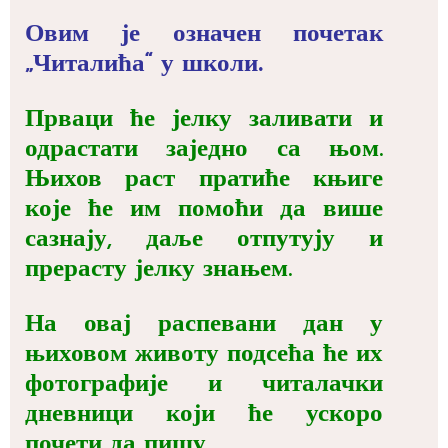
Овим је означен почетак
„Читалића“ у школи.
Прваци ће јелку заливати и
одрастати заједно са њом.
Њихов раст пратиће књиге
које ће им помоћи да више
сазнају, даље отпутују и
прерасту јелку знањем.
На овај распевани дан у
њиховом животу подсећа ће их
фотографије и читалачки
дневници који ће ускоро
почети да пишу.