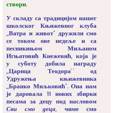
створи.
У складу са традицијом нашег
школског Књижевног клуба
,,Ватра и живот“ дружили смо
се током ове недеље и са
песникињом Миљаном
Игњатовић Кнежевић, која је
у суботу добила награду
,,Царица Теодора’
‘
од
Удружења књижевника
,,Бранко Миљковић“. Она нам
је даровала 11 нових збирки
песама за децу под насловом
Сви смо деца
, чиме смо