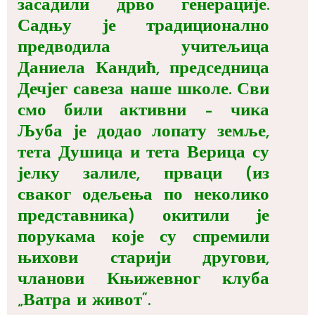
засадили дрво генерације.
Садњу је традиционално
предводила учитељица
Даниела Кандић, председница
Дечјег савеза наше школе. Сви
смо били активни – чика
Љуба је додао лопату земље,
тета Душица и тета Верица су
јелку залиле, прваци (из
сваког одељења по неколико
представника) окитили је
порукама које су спремили
њихови старији другови,
чланови Књижевног клуба
„Ватра и живот“.