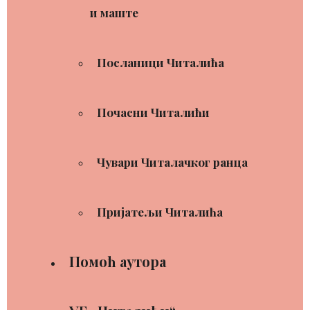
и маште
Посланици Читалића
Почасни Читалићи
Чувари Читалачког ранца
Пријатељи Читалића
Помоћ аутора