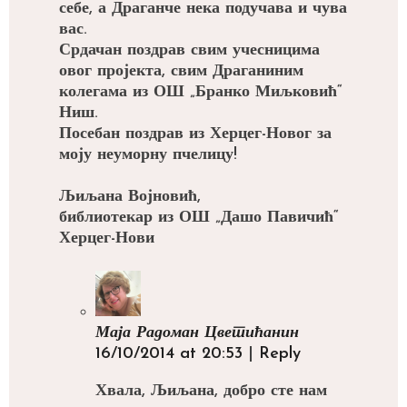
себе, а Драганче нека подучава и чува
вас.
Срдачан поздрав свим учесницима
овог пројекта, свим Драганиним
колегама из ОШ „Бранко Миљковић“
Ниш.
Посебан поздрав из Херцег-Новог за
моју неуморну пчелицу!
Љиљана Војновић,
библиотекар из ОШ „Дашо Павичић“
Херцег-Нови
Маја Радоман Цветићанин
16/10/2014 at 20:53
|
Reply
Хвала, Љиљана, добро сте нам