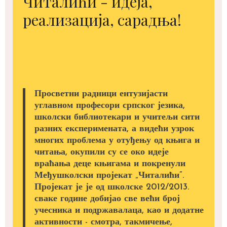
Читалићи - идеја,
реализација, сарадња!
Просветни радници ентузијасти
углавном професори српског језика,
школски библиотекари и учитељи сити
разних експеримената, а видећи узрок
многих проблема у отуђењу од књига и
читања, окупили су се око идеје
враћања деце књигама и покренули
Међушколски пројекат „Читалићи”.
Пројекат је је од школске 2012/2013.
сваке године добијао све већи број
учесника и подржавалаца, као и додатне
активности - смотра, такмичење,