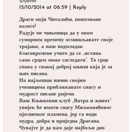
ljiljana
15/10/2014 at 06:59
|
Reply
Драги моји Читалићи, поштоване
колеге!
Радује ме чињеница да у овом
суморном времену осмишљавате своје
трајање, а наш подмладак
благовремено учите да се „истина
само срцем може сагледати“. То срце
спава у свакој доброј књизи која је за
њих писана.
На најљепши начин својим
ученицима приближавате снагу и
мудрост писане ријечи.
Ваш Књижевни клуб „Ватра и живот“
увијек ће имати снагу Миљковићевог
пјесничког пламена, јер га води
мудра, добра и вриједна Драгана.
Чувајте је да вам даје најбољи дио