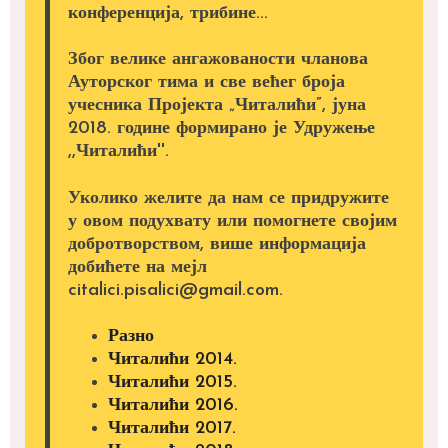
конференција, трибине...
Због велике ангажованости чланова
Ауторског тима и све већег броја
учесника Пројекта „Читалићи”, јуна
2018. године формирано је Удружење
,,Читалићи''.
Уколико желите да нам се придружите
у овом подухвату или помогнете својим
добротворством, више информација
добићете на мејл
citalici.pisalici@gmail.com.
Разно
Читалићи 2014.
Читалићи 2015.
Читалићи 2016.
Читалићи 2017.