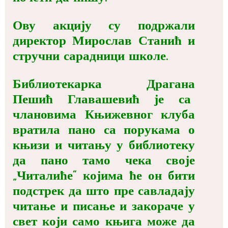
Ову акцију су подржали
директор Мирослав Станић и
стручни сарадници школе.
Библиотекарка Драгана
Пешић Главашевић је са
члановима Књижевног клуба
вратила пано са порукама о
књизи и читању у библиотеку
да пано тамо чека своје
„Читалиће“ којима ће он бити
подстрек да што пре савладају
читање и писање и закораче у
свет који само књига може да