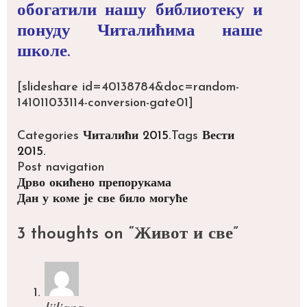
обогатили нашу библиотеку и
понуду Читалићима наше
школе.
[slideshare id=40138784&doc=random-
141011033114-conversion-gate01]
Categories
Читалићи 2015.
Tags
Вести
2015.
Post navigation
Дрво окићено препорукама
Дан у коме је све било могуће
3 thoughts on “
Живот и све
”