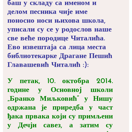
баш у складу са именом и
делом песника чије име
поносно носи њихова школа,
уписали су се у родослов наше
све веће породице Читалића.
Ево извештаја са лица места
библиотекарке Драгане Пешић
Главашевић Читалић :):
У петак, 10. октобра 2014.
године у Основној школи
„Бранко Миљковић“ у Нишу
одржана је приредба у част
ђака првака који су примљени
у Дечји савез, а затим су