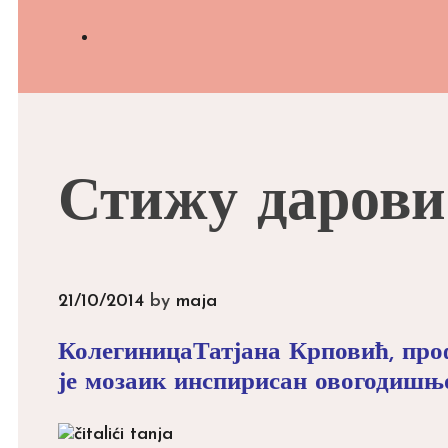
Search
Стижу дарови
21/10/2014
by
maja
КолегиницаТатјана Крповић, про
је мозаик инспирисан овогодишњ