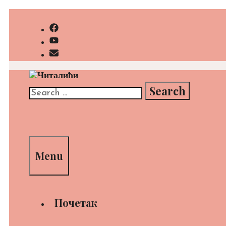
Skip
to
content
Search
for:
Search
Menu
Почетак