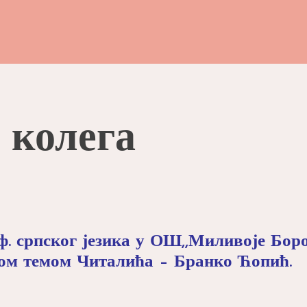
 колега
ф. српског језика у ОШ,,Миливоје Бо
ом темом Читалића – Бранко Ћопић.