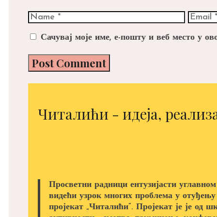
Name
Email
Сачувај моје име, е-пошту и веб место у о
Читалићи - идеја, реализа
Просветни радници ентузијасти углавном
видећи узрок многих проблема у отуђењу
пројекат „Читалићи”. Пројекат је је од ш