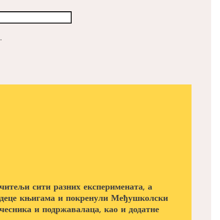
.
читељи сити разних експеримената, а
а деце књигама и покренули Међушколски
учесника и подржавалаца, као и додатне