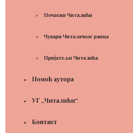
Почасни Читалићи
Чувари Читалачког ранца
Пријатељи Читалића
Помоћ аутора
УГ ,,Читалићи“
Контакт