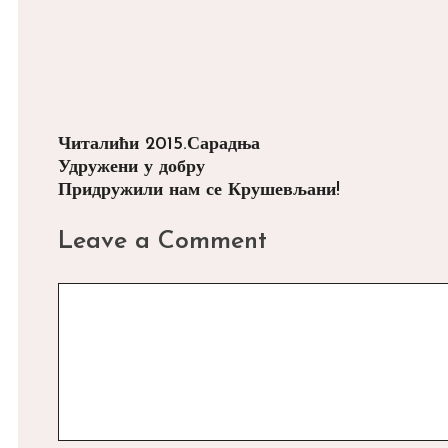
Categories
Tags
Читалићи 2015.
Сарадња
Post
Удружени у добру
navigation
Придружили нам се Крушевљани!
Leave a Comment
Comment