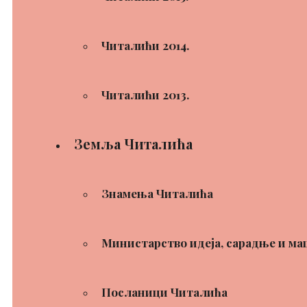
Читалићи 2014.
Читалићи 2013.
Земља Читалића
Знамења Читалића
Министарство идеја, сарадње и ма
Посланици Читалића