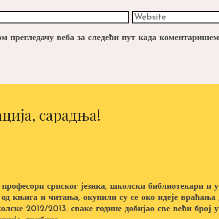
Website
вом прегледачу веба за следећи пут када коментаришем
ција, сарадња!
 професори српског језика, школски библиотекари и у
 од књига и читања, окупили су се око идеје враћањ
колске 2012/2013. сваке године добијао све већи број 