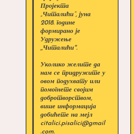
Пројекта
„Читалићи”, јуна
2018. године
формирано је
Удружење
,,Читалићи''.
Уколико желите да
нам се придружите у
овом подухвату или
помогнете својим
добротворством,
више информација
добићете на мејл
citalici.pisalici@gmail
.com.