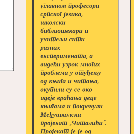
углавном професори
српског језика,
школски
библиотекари и
учитељи сити
разних
експеримената, а
видећи узрок многих
проблема у отуђењу
од књига и читања,
окупили су се око
идеје враћања деце
књигама и покренули
Међушколски
пројекат „Читалићи”.
Пројекат је је од