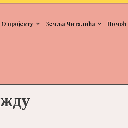
О пројекту
Земља Читалића
Помоћ 
ожду