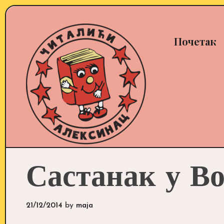
Skip
to
content
Почетак
Састанак у В
21/12/2014
by
maja