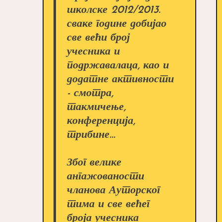
школске 2012/2013.
сваке године добијао
све већи број
учесника и
подржавалаца, као и
додатне активности
- смотра,
такмичење,
конференција,
трибине...
Због велике
ангажованости
чланова Ауторског
тима и све већег
броја учесника