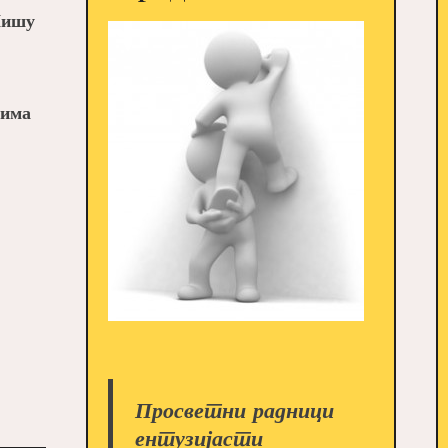
Нишу
тима
Просветни радници
ентузијасти