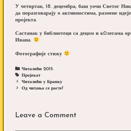
У четвртак, 18. децембра, баш уочи Светог Ни
да поразговарају о активностима, размене идеј
пројекта.
Састанак у библиотеци са децом и к0легама о
Ивана.
Фотографије стижу
Categories
Читалићи 2015.
Tags
Пројекат
Post
Читалићи у Бранку
navigation
Од читања се расте!
Leave a Comment