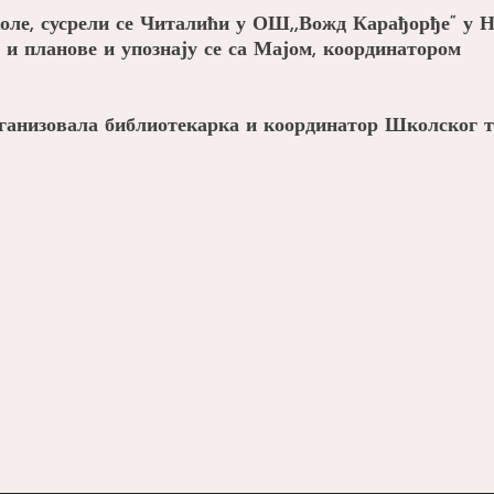
коле, сусрели се Читалићи у ОШ,,Вожд Карађорђе“ у 
е и планове и упознају се са Мајом, координатором
рганизовала библиотекарка и координатор Школског 