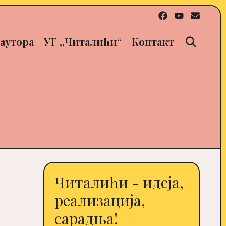
Sear
аутора
УГ ,,Читалићи“
Контакт
Читалићи - идеја,
реализација,
сарадња!