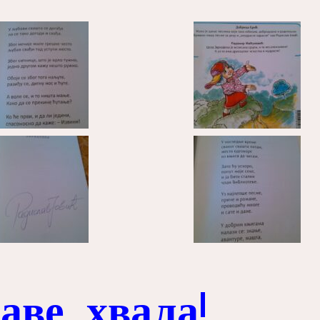
аве, хвала!