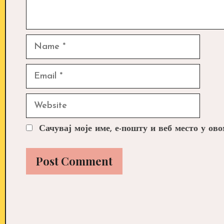
Name
Email
Website
Сачувај моје име, е-пошту и веб место у ов