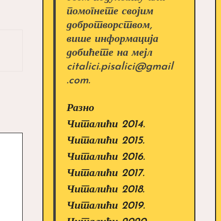
помогнете својим
добротворством,
више информација
добићете на мејл
citalici.pisalici@gmail
.com.
Разно
Читалићи 2014.
Читалићи 2015.
Читалићи 2016.
Читалићи 2017.
Читалићи 2018.
Читалићи 2019.