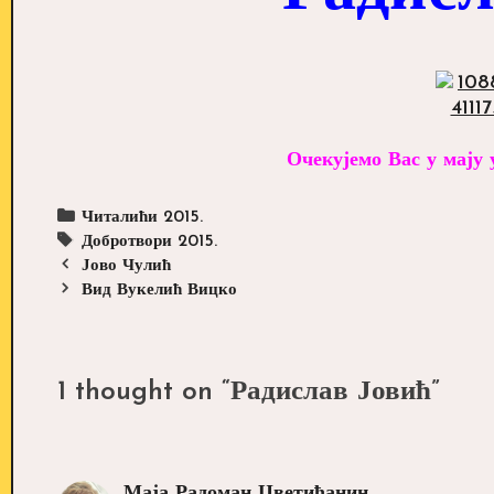
Очекујемо Вас у мају 
Categories
Читалићи 2015.
Tags
Добротвори 2015.
Post
Јово Чулић
navigation
Вид Вукелић Вицко
1 thought on “
Радислав Јовић
”
Маја Радоман Цветићанин