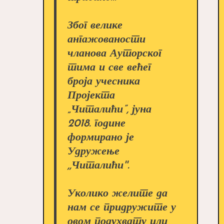
Због велике
ангажованости
чланова Ауторског
тима и све већег
броја учесника
Пројекта
„Читалићи”, јуна
2018. године
формирано је
Удружење
,,Читалићи''.
Уколико желите да
нам се придружите у
овом подухвату или