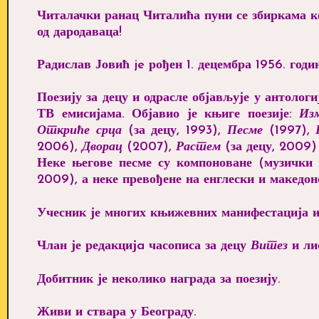
Читалачки ранац Читалића пуни се збиркама ко
од дародаваца!
Радислав Јовић je рођен 1. децембра 1956. год
Поезију за децу и одрасле објављује у антолог
ТВ емисијама. Објавио је књиге поезије:
Из
Откриће срца
(за децу, 1993),
Песме
(1997),
2006),
Дворац
(2007),
Растем
(за децу, 2009
Неке његове песме су компоноване (музички
2009), а неке превођене на енглески и македонс
Учесник је многих књижевних манифестација и 
Члан је редакцијa часописа за децу
Витез
и ли
Добитник је неколико награда за поезију.
Живи и ствара у Београду.