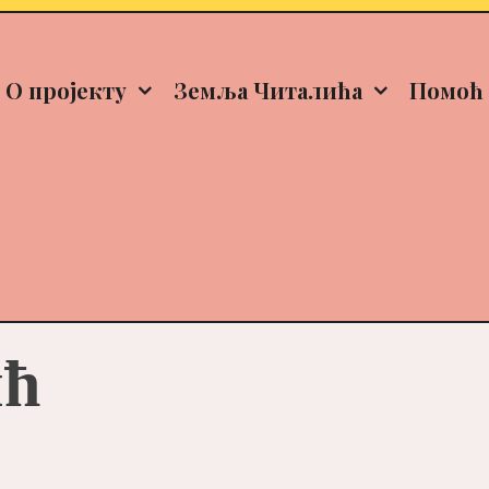
О пројекту
Земља Читалића
Помоћ 
ић