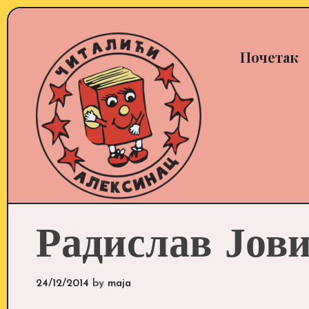
Skip
to
content
Почетак
Радислав Јов
24/12/2014
by
maja