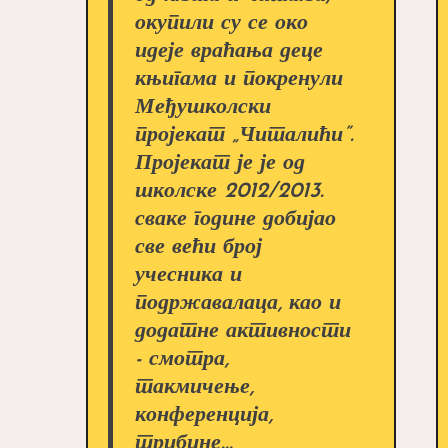
окупили су се око
идеје враћања деце
књигама и покренули
Међушколски
пројекат „Читалићи”.
Пројекат је је од
школске 2012/2013.
сваке године добијао
све већи број
учесника и
подржавалаца, као и
додатне активности
- смотра,
такмичење,
конференција,
трибине...