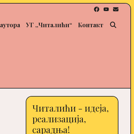
Sear
аутора
УГ ,,Читалићи“
Контакт
Читалићи - идеја,
реализација,
сарадња!