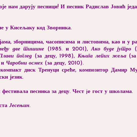
је нам дарују песници! И песник Радислав Јовић једа
ине у Кисељаку код Зворника.
ијама, зборницима, часописима и листовима, као и у р
међу две тишине
(1985. и 2001),
Ако буде јутро
(1
Плави поглед
(за децу, 1998),
Књига лепих жеља
(за
) и
Чаробни осмех
(за децу, 2010).
 компакт диск Тренуци среће, композитор Дамир Му
ки језик.
фестивала песника за децу. Чест je гост у школама.
ста
Јесењин
.