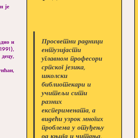
н је
Просветни радници
адио и
991),
ентузијасти
 децу,
углавном професори
српског језика,
нћан,
школски
библиотекари и
учитељи сити
разних
експеримената, а
видећи узрок многих
проблема у отуђењу
од књига и читања,