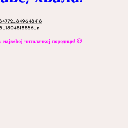
у највећој читалачкој породици! 🙂