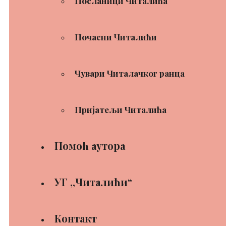
Посланици Читалића
Почасни Читалићи
Чувари Читалачког ранца
Пријатељи Читалића
Помоћ аутора
УГ ,,Читалићи“
Контакт