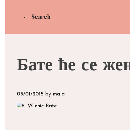
Search
Бате ће се же
05/01/2015
by
maja