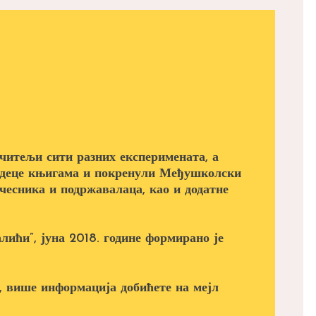
читељи сити разних експеримената, а
а деце књигама и покренули Међушколски
учесника и подржавалаца, као и додатне
лићи”, јуна 2018. године формирано је
, више информација добићете на мејл