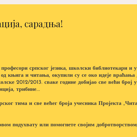
ција, сарадња!
 професори српског језика, школски библиотекари и у
 од књига и читања, окупили су се око идеје враћањ
колске 2012/2013. сваке године добијао све већи број 
ција, трибине...
ског тима и све већег броја учесника Пројекта „Чита
овом подухвату или помогнете својим добротворством