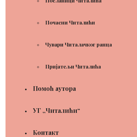
Посланици Читалића
Почасни Читалићи
Чувари Читалачког ранца
Пријатељи Читалића
Помоћ аутора
УГ ,,Читалићи“
Контакт