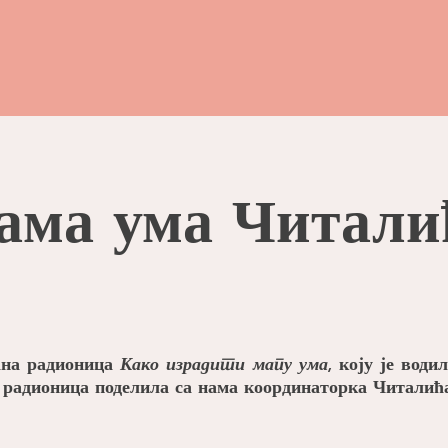
ама ума Читали
на радионица
Како израдити мапу ума
, коју је вод
ој радионица поделила са нама координаторка Читалић