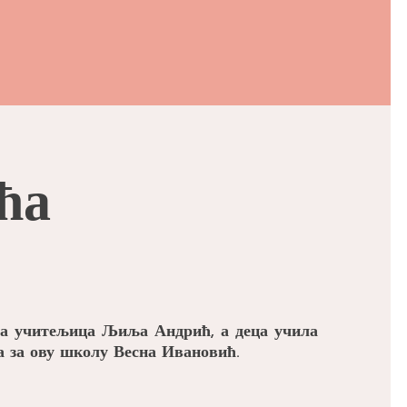
ћа
ила учитељица Љиља Андрић, а деца учила
а за ову школу Весна Ивановић.