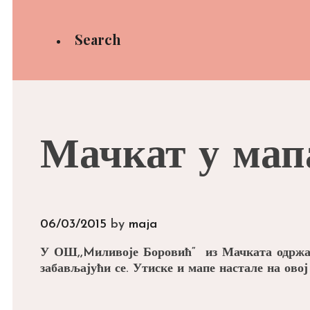
Search
Мачкат у мап
06/03/2015
by
maja
У ОШ,,Mиливоје Боровић“ из Мачката одржа
забављајући се. Утиске и мапе настале на ов