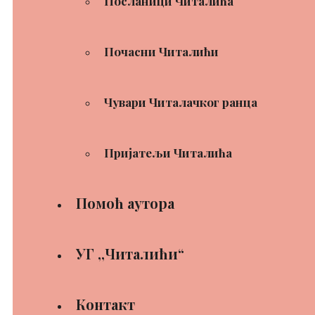
Посланици Читалића
Почасни Читалићи
Чувари Читалачког ранца
Пријатељи Читалића
Помоћ аутора
УГ ,,Читалићи“
Контакт