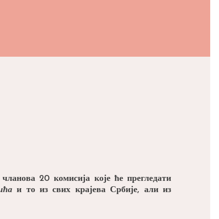
 чланова 20 комисија које ће прегледати
ића
и то из свих крајева Србије, али из