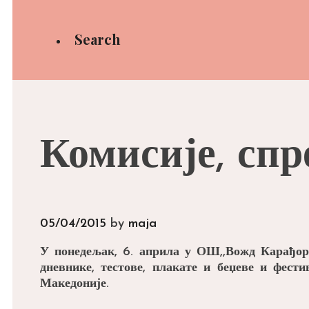
Search
Комисије, спр
05/04/2015
by
maja
У понедељак, 6. априла у ОШ,,Вожд Карађорђе
дневнике, тестове, плакате и беџеве и фест
Македоније.