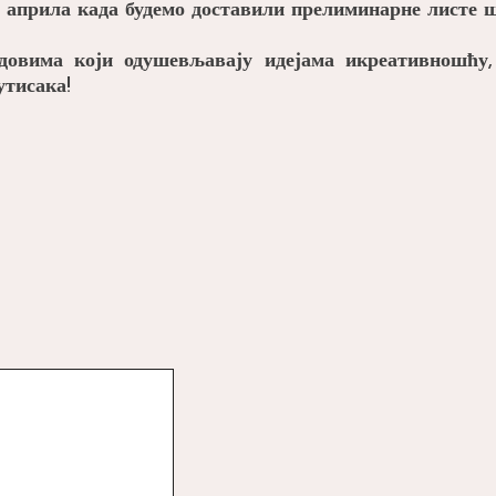
. априла када будемо доставили прелиминарне листе
довима који одушевљавају идејама икреативношћу,
утисака!