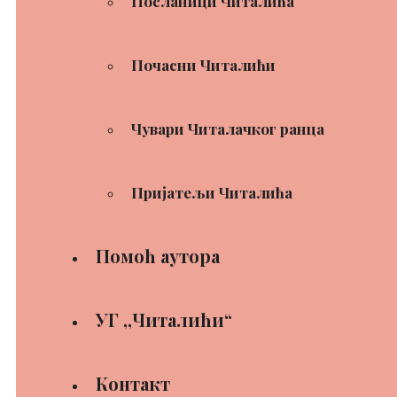
Посланици Читалића
Почасни Читалићи
Чувари Читалачког ранца
Пријатељи Читалића
Помоћ аутора
УГ ,,Читалићи“
Контакт