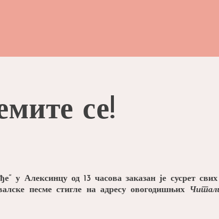
емите се!
“ у Алексинцу од 13 часова заказан је сусрет свих
ивалске песме стигле на адресу овогодишњих
Читал