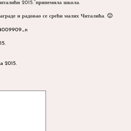
Читалићи 2015.“припемила школа.
аграде и радовао се срећи малих Читалића. 🙂
15.
а 2015.