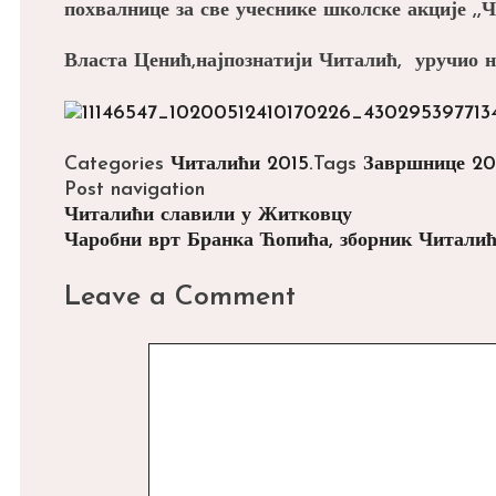
похвалнице за све учеснике школске акције ,,
Власта Ценић,најпознатији Читалић, уручио н
Categories
Читалићи 2015.
Tags
Завршнице 20
Post navigation
Читалићи славили у Житковцу
Чаробни врт Бранка Ћопића, зборник Читалић
Leave a Comment