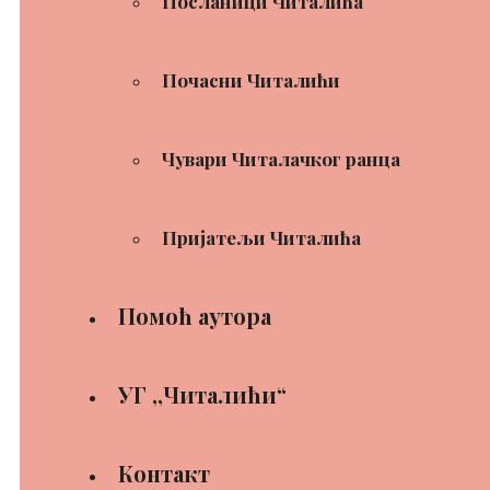
Посланици Читалића
Почасни Читалићи
Чувари Читалачког ранца
Пријатељи Читалића
Помоћ аутора
УГ ,,Читалићи“
Контакт