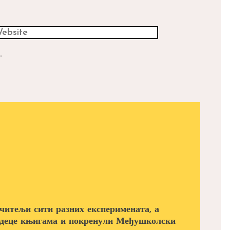
.
читељи сити разних експеримената, а
а деце књигама и покренули Међушколски