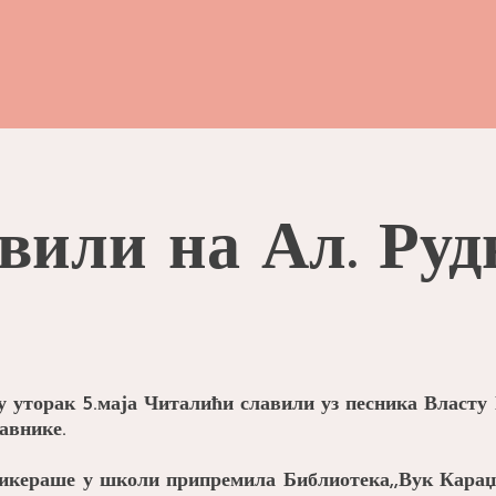
вили на Ал. Руд
у уторак 5.маја Читалићи славили уз песника Власту 
авнике.
кликераше у школи припремила Библиотека,,Вук Караџи