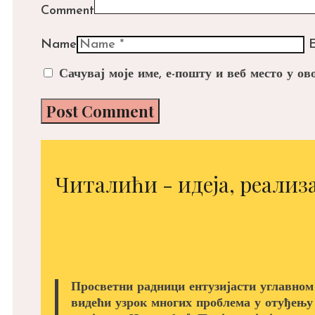
Comment
Name
E
Сачувај моје име, е-пошту и веб место у о
Читалићи - идеја, реализа
Просветни радници ентузијасти углавном
видећи узрок многих проблема у отуђењу