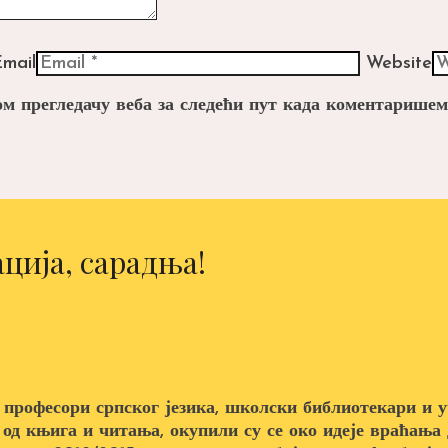
mail
Website
вом прегледачу веба за следећи пут када коментаришем
ција, сарадња!
 професори српског језика, школски библиотекари и у
 од књига и читања, окупили су се око идеје враћањ