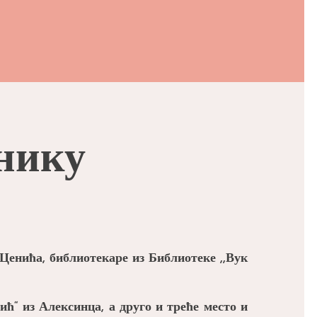
нику
Ценића, библиотекаре из Библиотеке ,,Вук
ћ“ из Алексинца, а друго и треће место и