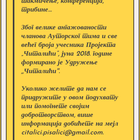
такмичење, конференција,
трибине...
Због велике ангажованости
чланова Ауторског тима и све
већег броја учесника Пројекта
„Читалићи”, јуна 2018. године
формирано је Удружење
,,Читалићи''.
Уколико желите да нам се
придружите у овом подухвату
или помогнете својим
добротворством, више
информација добићете на мејл
citalici.pisalici@gmail.com.