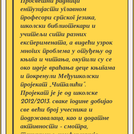
Просветни радници
ентузијасти углавном
професори српског језика,
школски библиотекари и
учитељи сити разних
експеримената, а видећи узрок
многих проблема у отуђењу од
књига и читања, окупили су се
око идеје враћања деце књигама
и покренули Међушколски
пројекат „Читалићи”.
Пројекат је је од школске
2012/2013. сваке године добијао
све већи број учесника и
подржавалаца, као и додатне
активности - смотра,