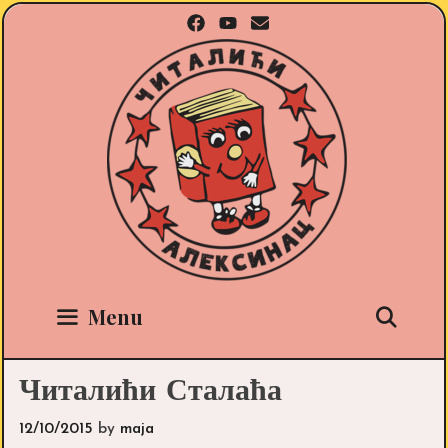
Skip
to
content
Sea
Menu
Читалићи Сталаћа
12/10/2015
by
maja