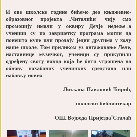
И ове школске године бићемо део књижевно-
образовног пројекта „Читалићи“ чију смо
промоцију имали у оквиру Дечје недеље…а
ученици су по завршетку програма могли да
понешто купе или продају једни другима у холу
наше школе. Том приликом уз ангажовање Леле,
наставнице музичког, ученици су прикупили
одређену своту новца која ће бити утрошена на
обнову похабаних ученичких средстава или
набавку нових.
Љиљана Павловић Ћирић,
школски библиотекар
ОШ,,Војвода Пријезда“Сталаћ