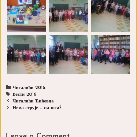
Categories
Читалићи 2016.
Tags
Вести 2016.
Post
Читалићи Ћићевца
navigation
Нема струје – па шта?
Leave a Comment