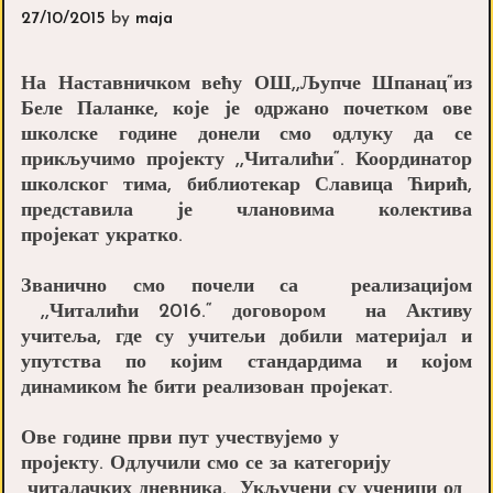
27/10/2015
by
maja
На Наставничком већу ОШ,,Љупче Шпанац“из
Беле Паланке, које је одржано почетком ове
школске године донели смо одлуку да се
прикључимо пројекту ,,Читалићи“. Координатор
школског тима, библиотекар Славица Ћирић,
представила је члановима колектива
пројекат укратко.
Званично смо почели са реализацијом
,,Читалићи 2016.“ договором на Активу
учитеља, где су учитељи добили материјал и
упутства по којим стандардима и којом
динамиком ће бити реализован пројекат.
Ове године први пут учествујемо у
пројекту. Одлучили смо се за категорију
читалачких дневника. Укључени су ученици од