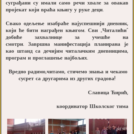
суграђани су имали само речи хвале за овакав
пројекат који враћа књигу у руке деци.
Свако одељење изабраће најуспешнији дневник,
који ће бити награђен књигом. Сви „Читалићи“
добиће захвалнице за учешће на
смотри. Завршна манифестација планирана је
као штанд са дечијим читалачким дневницима,
програм и проглашење најбољих.
Вредно радимо,читамо, стичемо знања и чекамо
сусрет са другарима из других градова!
Славица Ћирић,
координатор Школског тима