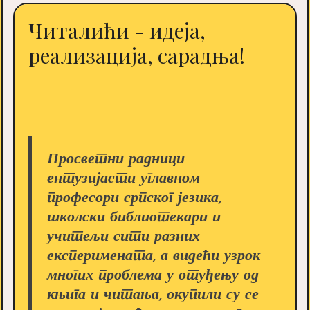
Читалићи - идеја,
реализација, сарадња!
Просветни радници
ентузијасти углавном
професори српског језика,
школски библиотекари и
учитељи сити разних
експеримената, а видећи узрок
многих проблема у отуђењу од
књига и читања, окупили су се