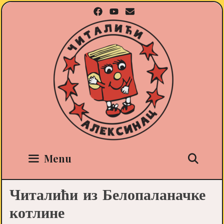
Skip
to
content
Sea
Menu
Читалићи из Белопаланачке
котлине