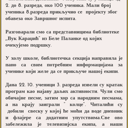
2. до 8. разреда, око 100 ученика. Мали број
ученика 8.разреда прикључио се пројекту због
обавеза око Завршног испита.
Разговарали смо са представницима библиотеке
,,Вук Караџић“ из Беле Паланке од којих
очекујемо подршку.
У холу школе, библиотечка секција направила је
пано са свим потребним информацијама за
ученике који желе да се прикључе нашој екипи.
Дана 22. 10. ученици 3. разреда извели су кратак
програм као најаву даљих активности. Чули смо
обичајне песме, затим хор са народним песмама,
а на крају заиграли “ колце“. Читалићи су
добили свеску у којој ће моћи да воде дневник
и флајере са додатним упутствима.Све ово
забележила је телевизијска екипа, а наши