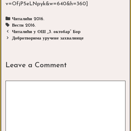
v=OfjP5eLNpyk&w=640&h=360]
Categories
Читалићи 2016.
Tags
Вести 2016.
Post
Читалићи у ОШ ,,3. октобар“ Бор
navigation
Добротворима уручене захвалнице
Leave a Comment
Comment