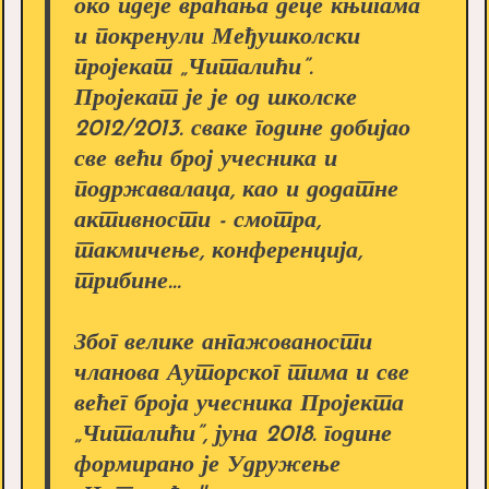
око идеје враћања деце књигама
и покренули Међушколски
пројекат „Читалићи”.
Пројекат је је од школске
2012/2013. сваке године добијао
све већи број учесника и
подржавалаца, као и додатне
активности - смотра,
такмичење, конференција,
трибине...
Због велике ангажованости
чланова Ауторског тима и све
већег броја учесника Пројекта
„Читалићи”, јуна 2018. године
формирано је Удружење