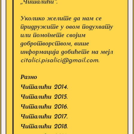
,,Читалићи''.
Уколико желите да нам се
придружите у овом подухвату
или помогнете својим
добротворством, више
информација добићете на мејл
citalici.pisalici@gmail.com.
Разно
Читалићи 2014.
Читалићи 2015.
Читалићи 2016.
Читалићи 2017.
Читалићи 2018.