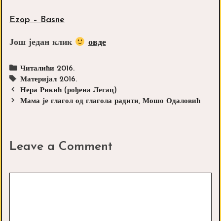
Ezop – Basne
Још један клик
овде
Categories
Читалићи 2016.
Tags
Материјал 2016.
Post
Нера Рикић (рођена Легац)
navigation
Мама је глагол од глагола радити, Мошо Одаловић
Leave a Comment
Comment