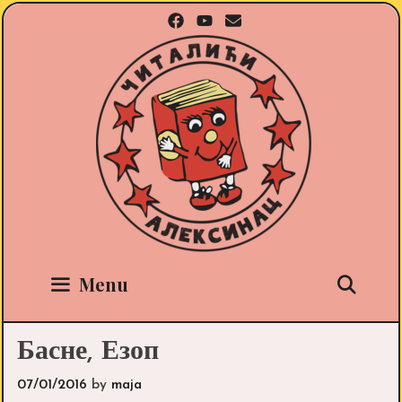
Skip
to
content
Sea
Menu
Басне, Езоп
07/01/2016
by
maja