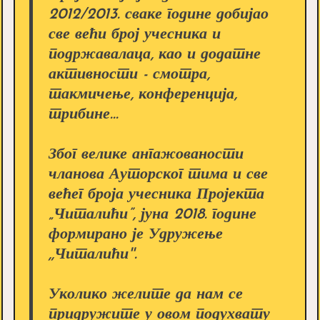
2012/2013. сваке године добијао
све већи број учесника и
подржавалаца, као и додатне
активности - смотра,
такмичење, конференција,
трибине...
Због велике ангажованости
чланова Ауторског тима и све
већег броја учесника Пројекта
„Читалићи”, јуна 2018. године
формирано је Удружење
,,Читалићи''.
Уколико желите да нам се
придружите у овом подухвату