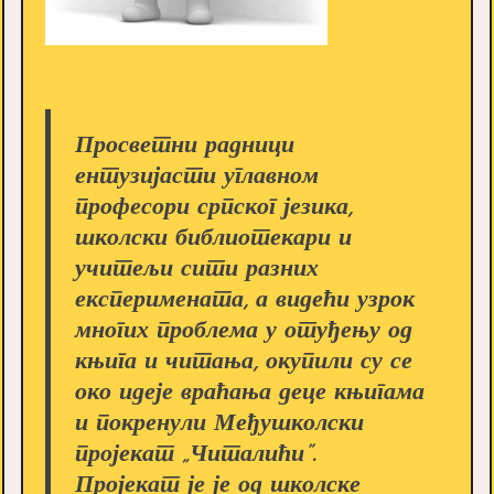
Просветни радници
ентузијасти углавном
професори српског језика,
школски библиотекари и
учитељи сити разних
експеримената, а видећи узрок
многих проблема у отуђењу од
књига и читања, окупили су се
око идеје враћања деце књигама
и покренули Међушколски
пројекат „Читалићи”.
Пројекат је је од школске