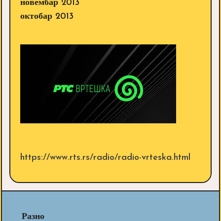
новембар 2013
октобар 2013
https://www.rts.rs/radio/radio-vrteska.html
Разно