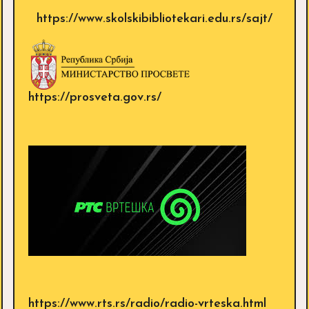
https://www.skolskibibliotekari.edu.rs/sajt/
https://prosveta.gov.rs/
https://www.rts.rs/radio/radio-vrteska.html