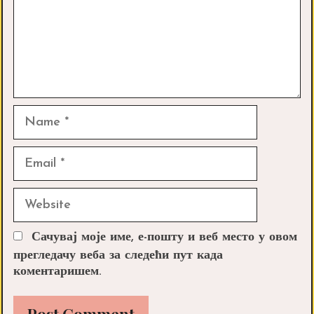
Name
Email
Website
Сачувај моје име, е-пошту и веб место у овом
прегледачу веба за следећи пут када
коментаришем.