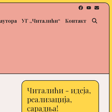
Sear
аутора
УГ ,,Читалићи“
Контакт
Читалићи - идеја,
реализација,
сарадња!