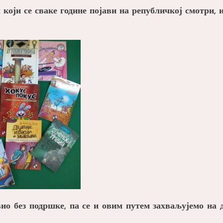
 који се сваке године појави на републичкој смотри, 
вио без подршке, па се и овим путем захваљујемо на 