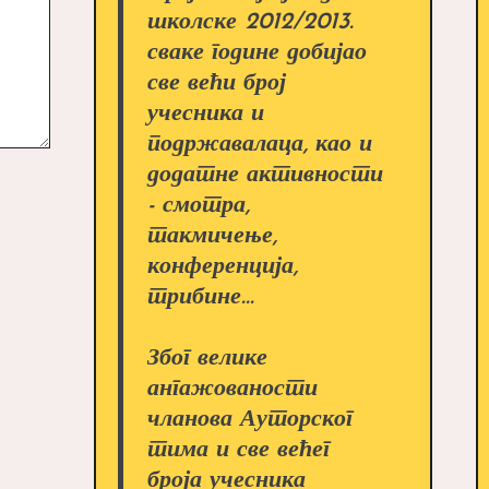
школске 2012/2013.
сваке године добијао
све већи број
учесника и
подржавалаца, као и
додатне активности
- смотра,
такмичење,
конференција,
трибине...
Због велике
ангажованости
чланова Ауторског
тима и све већег
броја учесника