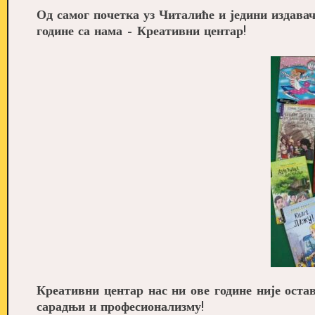
Од самог почетка уз Читалиће и једини издавач
године са нама – Креативни центар!
Креативни центар нас ни ове године није оста
сарадњи и професионализму!