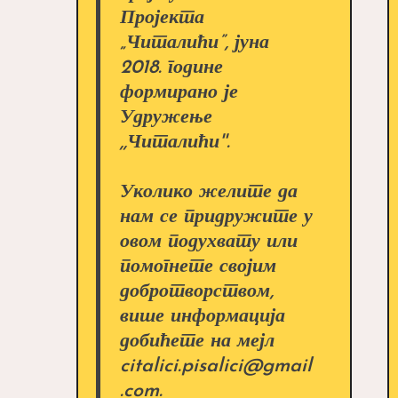
Пројекта
„Читалићи”, јуна
2018. године
формирано је
Удружење
,,Читалићи''.
Уколико желите да
нам се придружите у
овом подухвату или
помогнете својим
добротворством,
више информација
добићете на мејл
citalici.pisalici@gmail
.com.