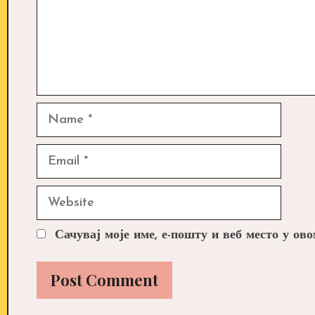
Name
Email
Website
Сачувај моје име, е-пошту и веб место у ов