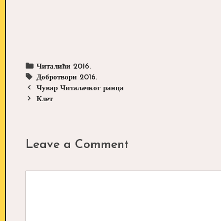
Categories
Читалићи 2016.
Tags
Добротвори 2016.
Post
Чувар Читалачког ранца
navigation
Клет
Leave a Comment
Comment