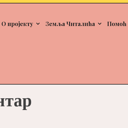
О пројекту
Земља Читалића
Помоћ 
нтар