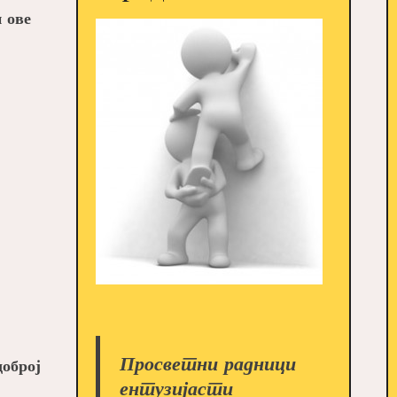
и ове
Просветни радници
доброј
ентузијасти