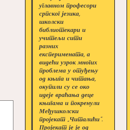
углавном професори
српског језика,
школски
библиотекари и
учитељи сити
разних
експеримената, а
видећи узрок многих
проблема у отуђењу
од књига и читања,
окупили су се око
идеје враћања деце
књигама и покренули
Међушколски
пројекат „Читалићи”.
Пројекат је је од