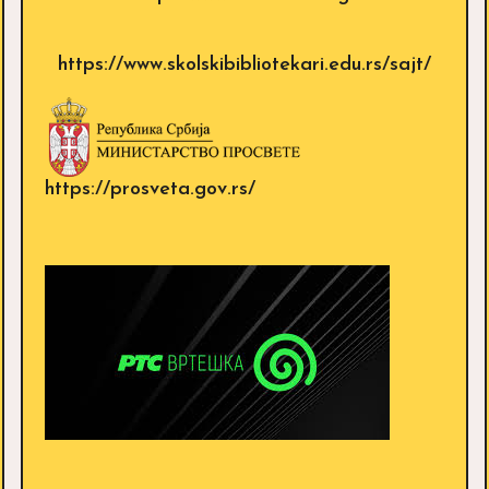
https://www.skolskibibliotekari.edu.rs/sajt/
https://prosveta.gov.rs/