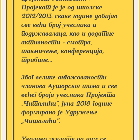
Пројекат је је од школске
2012/2013. сваке године добијао
све већи број учесника и
подржавалаца, као и додатне
активности - смотра,
такмичење, конференција,
трибине...
Због велике ангажованости
чланова Ауторског тима и све
већег броја учесника Пројекта
„Читалићи”, јуна 2018. године
формирано је Удружење
,,Читалићи''.
Уколико желите да нам се