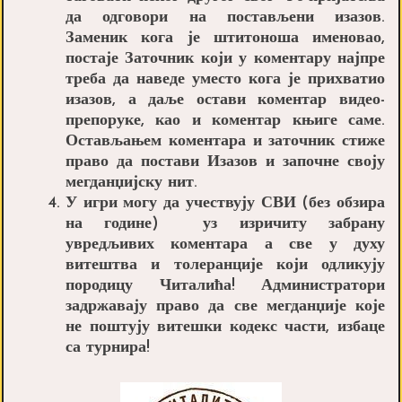
да одговори на постављени изазов.
Заменик кога је штитоноша именовао,
постаје
Заточник
који у коментару најпре
треба да наведе уместо кога је прихватио
изазов, а даље остави коментар видео-
препоруке, као и коментар књиге саме.
Остављањем коментара и заточник стиже
право да постави Изазов и започне своју
мегданџијску нит.
У игри могу да учествују СВИ (без обзира
на године) уз изричиту забрану
увредљивих коментара а све у духу
витештва и толеранције који одликују
породицу Читалића! Администратори
задржавају право да све мегданџије које
не поштују витешки кодекс части, избаце
са турнира!