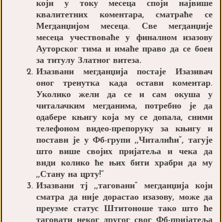
који у току месеца споји највише
квалитетних коментара, сматраће се
Мегданџијом месеца
. Све мегданџије
месеца учествоваће у финалном изазову
Ауторског тима и имаће право да се боеи
за титулу
Златног витеза.
Изазвани мегданџија постаје
Изазивач
оног тренутка када остави коментар.
Уколико жели да се и сам окуша у
читалачким мегданима, потребно је да
одабере књигу која му се допала, сними
телефоном видео-препоруку за књигу и
постави је у Фб-групи ,,Читалићи“, тагује
што више својих пријатеља и чека да
види колико ће њих бити храбри да му
,,Стану на црту!“
Изазвани тј ,,таговани“ мегданџија који
сматра да није дорастао изазову, може да
преузме статус
Штитоноше
тако што ће
таговати неког другог свог Фб-пријатеља