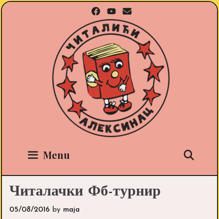
Skip
to
content
Sea
Menu
Читалачки Фб-турнир
05/08/2016
by
maja