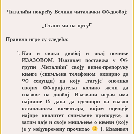
Читалићи покрећу Велики читалачки Фб-двобој:
,,Стани ми на црту!“
Правила игре су следећа:
Као и сваки двобој и овај почиње
ИЗАЗОВОМ
.
Изазивач
поставља у Фб-
групи ,,Читалићи“ своју видео-препоруку
књиге (снимљена телефоном, оквирно до
90 секунди) на коју ,,тагује“ онолико
својих Фб-пријатеља колико жели да
изазове на двобој.
Изазвани
играч има
највише 15 дана да одговори на изазов
остављањем коментара, којим оцењује
најпре квалитет снимљене препоруке, а
затим даје и своје мишљење о књизи (коју
је у међувремену прочитао
). Изазивач