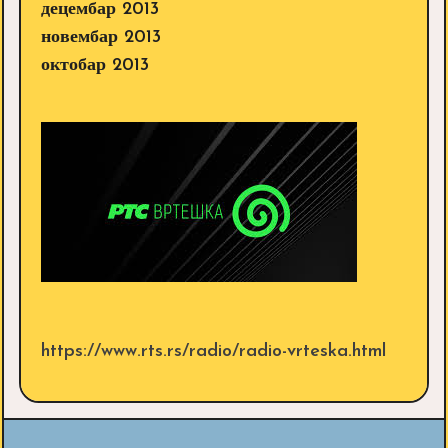
децембар 2013
новембар 2013
октобар 2013
https://www.rts.rs/radio/radio-vrteska.html