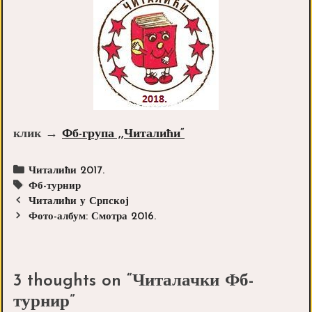
клик →
Фб-група ,,Читалићи“
Categories
Читалићи 2017.
Tags
Фб-турнир
Post
Читалићи у Српској
navigation
Фото-албум: Смотра 2016.
3 thoughts on “
Читалачки Фб-
турнир
”