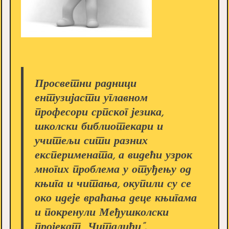
Просветни радници
ентузијасти углавном
професори српског језика,
школски библиотекари и
учитељи сити разних
експеримената, а видећи узрок
многих проблема у отуђењу од
књига и читања, окупили су се
око идеје враћања деце књигама
и покренули Међушколски
пројекат „Читалићи”.