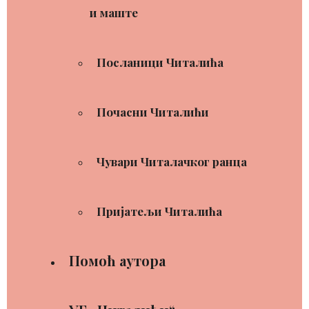
и маште
Посланици Читалића
Почасни Читалићи
Чувари Читалачког ранца
Пријатељи Читалића
Помоћ аутора