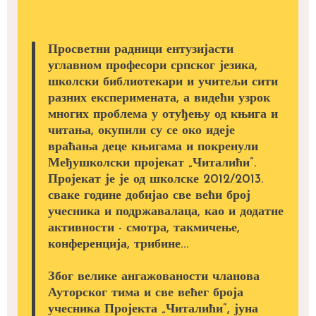
Просветни радници ентузијасти
углавном професори српског језика,
школски библиотекари и учитељи сити
разних експеримената, а видећи узрок
многих проблема у отуђењу од књига и
читања, окупили су се око идеје
враћања деце књигама и покренули
Међушколски пројекат „Читалићи”.
Пројекат је је од школске 2012/2013.
сваке године добијао све већи број
учесника и подржавалаца, као и додатне
активности - смотра, такмичење,
конференција, трибине...
Због велике ангажованости чланова
Ауторског тима и све већег броја
учесника Пројекта „Читалићи”, јуна