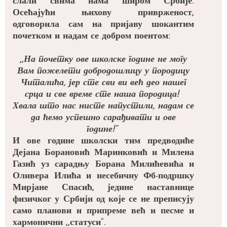
слали свима нама широм Србије.
Осећајући њихову приврженост,
одговорила сам на пријаву шокантим
почетком и надам се добром поентом:
,,На почетку ове школске године не могу
Вам пожелети добродошлицу у породицу
Читалића, јер сте сви ви већ део нашег
срца и све време сте наша породица!
Хвала што нас нисте напустили, надам се
да ћемо успешно сарађивати и ове
године!“
И ове године школски тим предводиће
Дејана Борановић Маринковић и Милена
Газић уз сарадњу Борана Милићевића и
Оливера Илића и несебичну Фб-подршку
Мирјане Спасић, једине наставнице
физичког у Србији од које се не преписују
само планови и припреме већ и песме и
хармонични ,,статуси“.