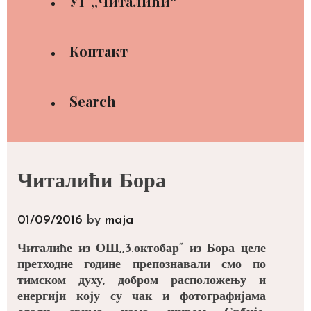
УГ ,,Читалићи“
Контакт
Search
Читалићи Бора
01/09/2016
by
maja
Читалиће из ОШ,,3.октобар“ из Бора целе
претходне године препознавали смо по
тимском духу, добром расположењу и
енергији коју су чак и фотографијама