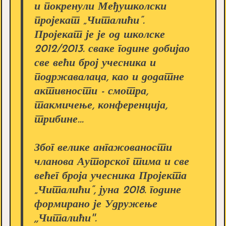
и покренули Међушколски
пројекат „Читалићи”.
Пројекат је је од школске
2012/2013. сваке године добијао
све већи број учесника и
подржавалаца, као и додатне
активности - смотра,
такмичење, конференција,
трибине...
Због велике ангажованости
чланова Ауторског тима и све
већег броја учесника Пројекта
„Читалићи”, јуна 2018. године
формирано је Удружење
,,Читалићи''.