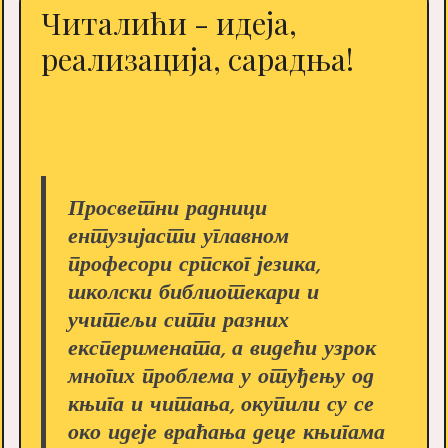
Читалићи - идеја,
реализација, сарадња!
Просветни радници
ентузијасти углавном
професори српског језика,
школски библиотекари и
учитељи сити разних
експеримената, а видећи узрок
многих проблема у отуђењу од
књига и читања, окупили су се
око идеје враћања деце књигама