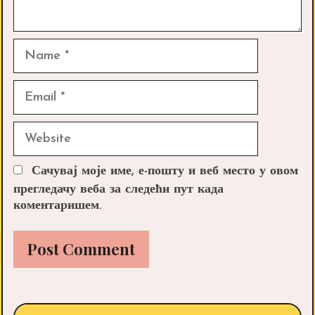
Name
Email
Website
Сачувај моје име, е-пошту и веб место у овом
прегледачу веба за следећи пут када
коментаришем.