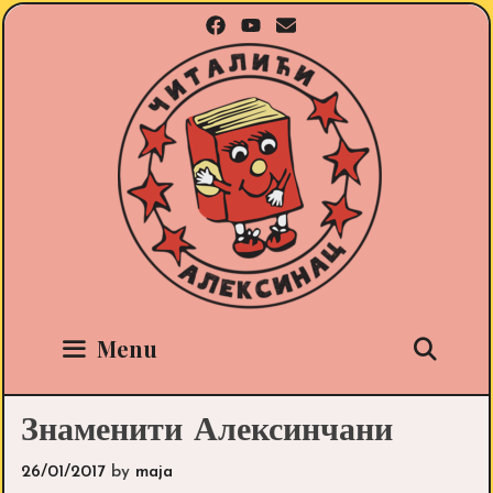
Skip
to
content
Sea
Menu
Знаменити Алексинчани
26/01/2017
by
maja