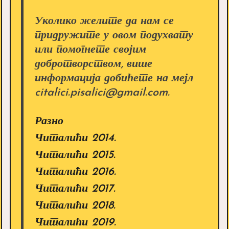
Уколико желите да нам се
придружите у овом подухвату
или помогнете својим
добротворством, више
информација добићете на мејл
citalici.pisalici@gmail.com.
Разно
Читалићи 2014.
Читалићи 2015.
Читалићи 2016.
Читалићи 2017.
Читалићи 2018.
Читалићи 2019.