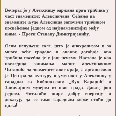
Вечерас је у Алексинцу одржана прва трибина у
част знаменитих Алексинчана. Сећања на
знамените људе Алексинца започели трибином
посвећеном једном од најзнаменитијих међу
њима – Проти Стевану Димитријевићу.
Осим испуњене сале, што је анахронизам и за
много веће градове и овакве догађаје, ова
трибина посебна је у још нечему. Настала је као
последица занимања малих алексиначких
Читалића за знамените овог краја, а организовао
је Центра за културу и уметност у Алексинцу у
сарадњи са Библиотеком ,,Вук Караџић“ и
Завичајним музејом из овог града. Дакле, још
једном, Читалићи шире добру енергију и
доказују да се само сарадњом може стићи до
циља!