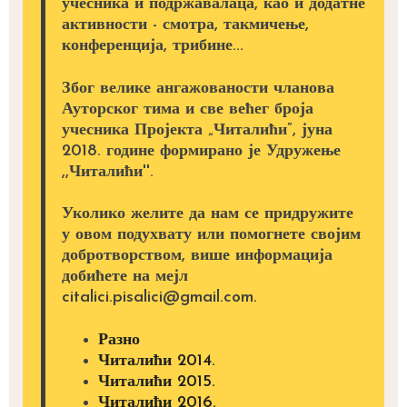
учесника и подржавалаца, као и додатне
активности - смотра, такмичење,
конференција, трибине...
Због велике ангажованости чланова
Ауторског тима и све већег броја
учесника Пројекта „Читалићи”, јуна
2018. године формирано је Удружење
,,Читалићи''.
Уколико желите да нам се придружите
у овом подухвату или помогнете својим
добротворством, више информација
добићете на мејл
citalici.pisalici@gmail.com.
Разно
Читалићи 2014.
Читалићи 2015.
Читалићи 2016.