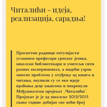
Читалићи - идеја,
реализација, сарадња!
Просветни радници ентузијасти
углавном професори српског језика,
школски библиотекари и учитељи сити
разних експеримената, а видећи узрок
многих проблема у отуђењу од књига и
читања, окупили су се око идеје
враћања деце књигама и покренули
Међушколски пројекат „Читалићи”.
Пројекат је је од школске 2012/2013.
сваке године добијао све већи број