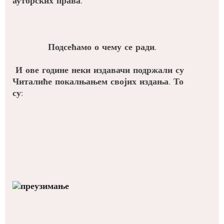
ауторских права.
Подсећамо о чему се ради.
И ове године неки издавачи подржали су
Читалиће покалњањем својих издања. То
су: