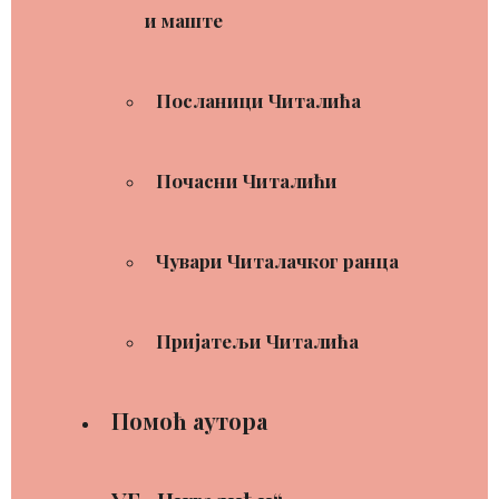
и маште
Посланици Читалића
Почасни Читалићи
Чувари Читалачког ранца
Пријатељи Читалића
Помоћ аутора