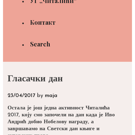
УГ ,,Читалићи“
Контакт
Search
Гласачки дан
23/04/2017
by
maja
Остала је још једна активност Читалића
2017, коју смо започели на дан када је Иво
Андрић добио Нобелову награду, а
завршавамо на Светски дан књиге и