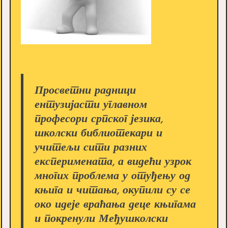
Просветни радници
ентузијасти углавном
професори српског језика,
школски библиотекари и
учитељи сити разних
експеримената, а видећи узрок
многих проблема у отуђењу од
књига и читања, окупили су се
око идеје враћања деце књигама
и покренули Међушколски