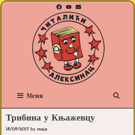
Skip
to
content
Sea
Menu
Трибина у Књажевцу
18/09/2017
by
maja