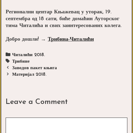
Регионални центар Књажевац у уторак, 19.
септембра од 18 сати, биће домаћин Ауторског
тима Читалића и свих заинтересованих колега.
Добро дошли! →
Трибина-Читалићи
Categories
Читалићи 2018.
Tags
Трибине
Post
Заводов пакет књига
navigation
Материјал 2018.
Leave a Comment
Comment