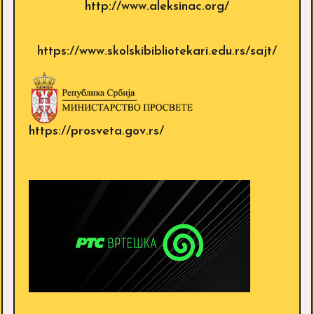
http://www.aleksinac.org/
https://www.skolskibibliotekari.edu.rs/sajt/
https://prosveta.gov.rs/