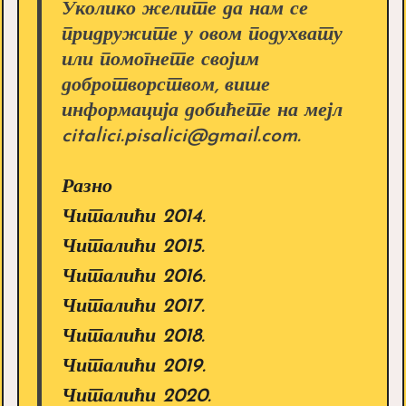
Уколико желите да нам се
придружите у овом подухвату
или помогнете својим
добротворством, више
информација добићете на мејл
citalici.pisalici@gmail.com.
Разно
Читалићи 2014.
Читалићи 2015.
Читалићи 2016.
Читалићи 2017.
Читалићи 2018.
Читалићи 2019.
Читалићи 2020.