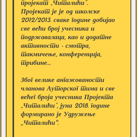
пројекат „Читалићи”.
Пројекат је је од школске
2012/2013. сваке године добијао
све већи број учесника и
подржавалаца, као и додатне
активности - смотра,
такмичење, конференција,
трибине...
Због велике ангажованости
чланова Ауторског тима и све
већег броја учесника Пројекта
„Читалићи”, јуна 2018. године
формирано је Удружење
,,Читалићи''.