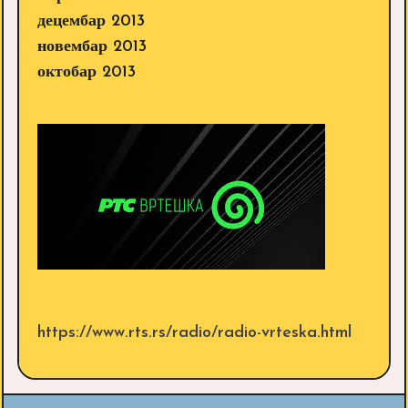
децембар 2013
новембар 2013
октобар 2013
https://www.rts.rs/radio/radio-vrteska.html