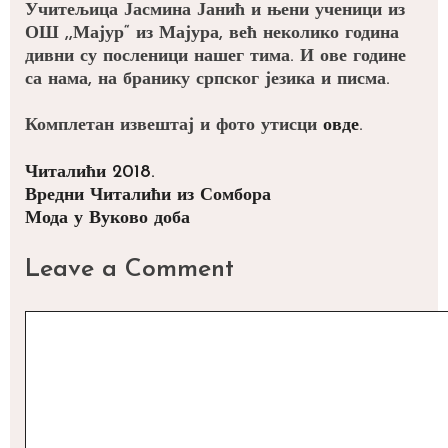
Учитељица Јасмина Јанић и њени ученици из
ОШ ,,Мајур“ из Мајура, већ неколико година
дивни су посленици нашег тима. И ове године
са нама, на бранику српског језика и писма.
Комплетан извештај и фото утисци
овде
.
Categories
Читалићи 2018.
Post
Вредни Читалићи из Сомбора
navigation
Мода у Вуково доба
Leave a Comment
Comment