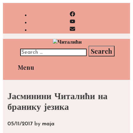
Skip
to
content
Search
for:
Menu
Јасминини Читалићи на
бранику језика
05/11/2017
by
maja