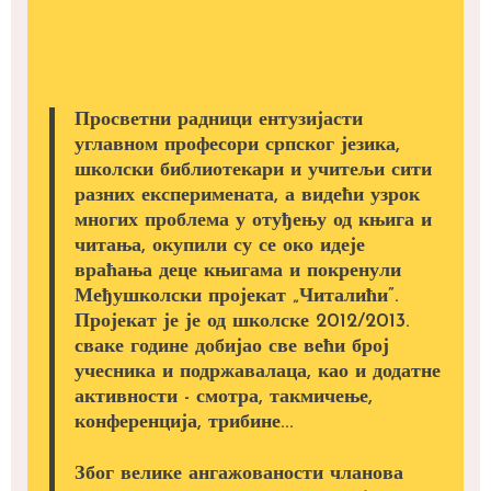
Просветни радници ентузијасти
углавном професори српског језика,
школски библиотекари и учитељи сити
разних експеримената, а видећи узрок
многих проблема у отуђењу од књига и
читања, окупили су се око идеје
враћања деце књигама и покренули
Међушколски пројекат „Читалићи”.
Пројекат је је од школске 2012/2013.
сваке године добијао све већи број
учесника и подржавалаца, као и додатне
активности - смотра, такмичење,
конференција, трибине...
Због велике ангажованости чланова