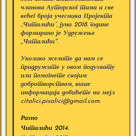
чланова Ауторског тима и све
већег броја учесника Пројекта
„Читалићи”, јуна 2018. године
формирано је Удружење
,,Читалићи''.
Уколико желите да нам се
придружите у овом подухвату
или помогнете својим
добротворством, више
информација добићете на мејл
citalici.pisalici@gmail.com.
Разно
Читалићи 2014.