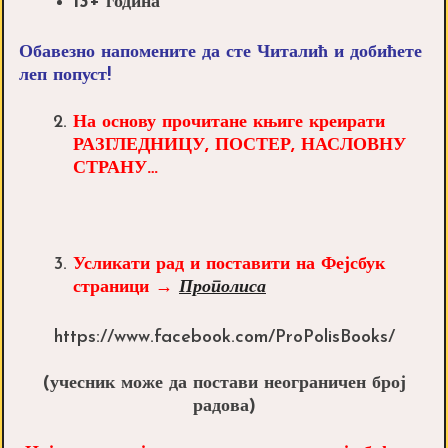
13+ година
Обавезно напомените да сте Читалић
и добићете
леп попуст!
На
основу прочитане књиге креирати
РАЗГЛЕДНИЦУ
,
ПОСТЕР, НАСЛОВНУ
СТРАНУ…
Усликати рад и п
оставити
н
а Фејсбук
страниц
и →
Прополиса
https://www.facebook.com/ProPolisBooks/
(учесник може да постави неограничен број
радова)