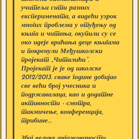
учитељи сити разних
експеримената, а видећи узрок
многих проблема у отуђењу од
књига и читања, окупили су се
око идеје враћања деце књигама
и покренули Међушколски
пројекат „Читалићи”.
Пројекат је је од школске
2012/2013. сваке године добијао
све већи број учесника и
подржавалаца, као и додатне
активности - смотра,
такмичење, конференција,
трибине...
Због велике ангажованости