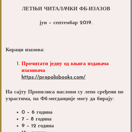
ЛЕТЊИ
ЧИТАЛАЧКИ
ФБ-ИЗАЗОВ
јун
–
септембар
2019.
Кораци изазова:
Прочитати једну од
књига издавача
изазивача
https://propolisbooks.com/
На сајту Пропoлиса наслови су лепо сређени по
узрастима, па Фб-мегданџије могу да бирају
:
0 – 6 година
7 – 8 година
9 – 12 година