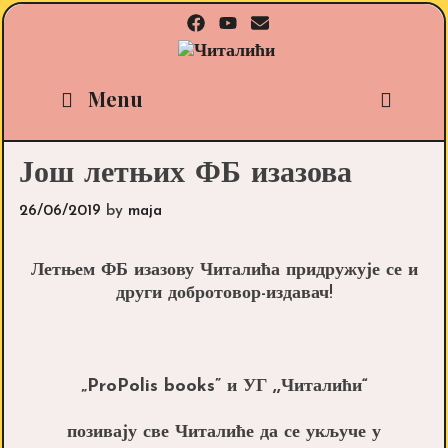
Skip
to
content
Sea
Menu
Још летњих ФБ изазова
26/06/2019
by
maja
Летњем ФБ изазову Читалића придружује се и
други добротовор-издавач!
„ProPolis books” и УГ ,,Читалићи“
позивају све Читалиће да се укључе у