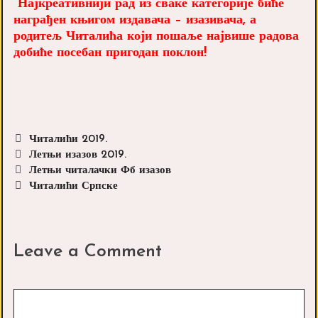
Најкреативнији рад из сваке категорије биће
награђен књигом издавача – изазивача, а
родитељ Читалића који пошаље највише радова
добиће посебан пригодан поклон!
Categories
Читалићи 2019.
Tags
Летњи изазов 2019.
Post
Летњи читалачки Фб изазов
navigation
Читалићи Српске
Leave a Comment
Comment