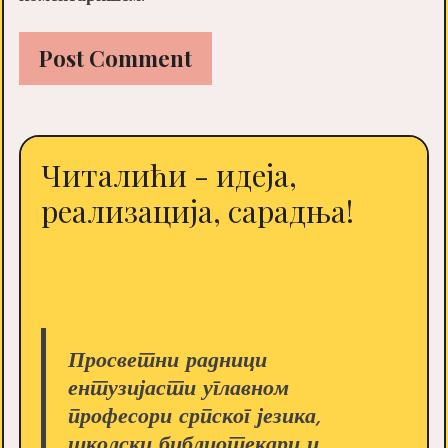
Читалићи - идеја,
реализација, сарадња!
Просветни радници
ентузијасти углавном
професори српског језика,
школски библиотекари и