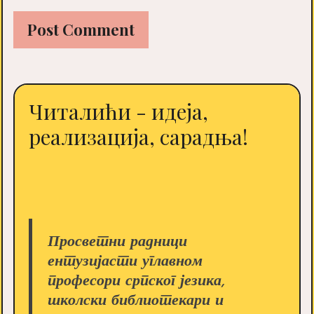
Читалићи - идеја,
реализација, сарадња!
Просветни радници
ентузијасти углавном
професори српског језика,
школски библиотекари и