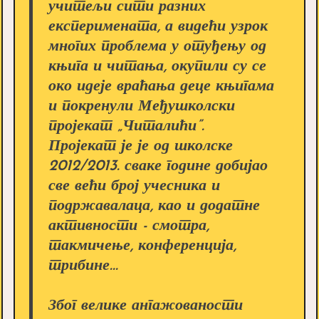
учитељи сити разних
експеримената, а видећи узрок
многих проблема у отуђењу од
књига и читања, окупили су се
око идеје враћања деце књигама
и покренули Међушколски
пројекат „Читалићи”.
Пројекат је је од школске
2012/2013. сваке године добијао
све већи број учесника и
подржавалаца, као и додатне
активности - смотра,
такмичење, конференција,
трибине...
Због велике ангажованости