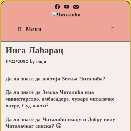
Skip
to
content
Sea
Menu
Инга Лаћарац
11/03/2020
by
maja
Да ли знате да постоји Земља Читалића?
Да ли знате да Земља Читалића има
министарство, амбасадоре, чуваре читалачке
ватре, Суд части?
Да ли знате да Читалићи имају и Добру вилу
Читалачког списка? 🙂