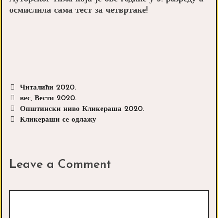
осмислила сама тест за четвртаке!
Categories
Читалићи 2020.
Tags
вес
,
Вести 2020.
Post
Општински ниво Кликераша 2020.
navigation
Кликераши се одлажу
Leave a Comment
Comment