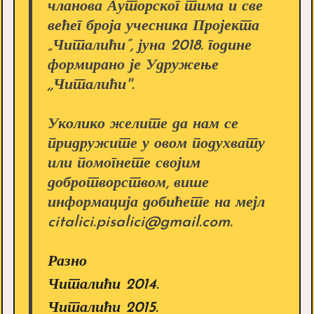
чланова Ауторског тима и све
већег броја учесника Пројекта
„Читалићи”, јуна 2018. године
формирано је Удружење
,,Читалићи''.
Уколико желите да нам се
придружите у овом подухвату
или помогнете својим
добротворством, више
информација добићете на мејл
citalici.pisalici@gmail.com.
Разно
Читалићи 2014.
Читалићи 2015.