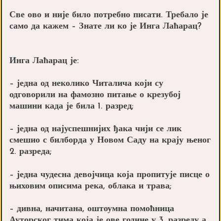
Све ово и није било потребно писати. Требало је
само да кажем – Знате ли ко је Инга Лаћарац?
Инга Лаћарац је:
– једна од неколико Читалича који су
одговорили на фамозно питање о крезубој
машини када је била 1. разред;
– једна од најуспешнијих ђака чији се лик
смешио с билборда у Новом Саду на крају њеног
2. разреда;
– једна чудесна девојчица која пропитује писце о
њиховим описима река, облака и трава;
– дивна, начитана, оштоумна помоћница
Ауторског тима која је ове године у 3. разреду а