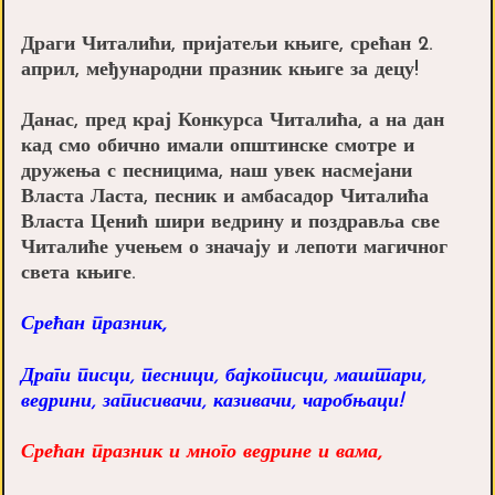
Драги Читалићи, пријатељи књиге, срећан 2.
април, међународни празник књиге за децу!
Данас, пред крај Конкурса Читалића, а на дан
кад смо обично имали општинске смотре и
дружења с песницима, наш увек насмејани
Власта Ласта, песник и амбасадор Читалића
Власта Ценић шири ведрину и поздравља све
Читалиће учењем о значају и лепоти магичног
света књиге.
Срећан празник,
Драги писци, песници, бајкописци, маштари,
ведрини, записивачи, казивачи, чаробњаци!
Срећан празник и много ведрине и вама,