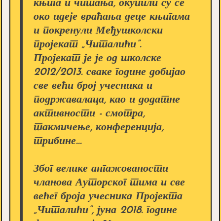
књига и читања, окупили су се
око идеје враћања деце књигама
и покренули Међушколски
пројекат „Читалићи”.
Пројекат је је од школске
2012/2013. сваке године добијао
све већи број учесника и
подржавалаца, као и додатне
активности - смотра,
такмичење, конференција,
трибине...
Због велике ангажованости
чланова Ауторског тима и све
већег броја учесника Пројекта
„Читалићи”, јуна 2018. године