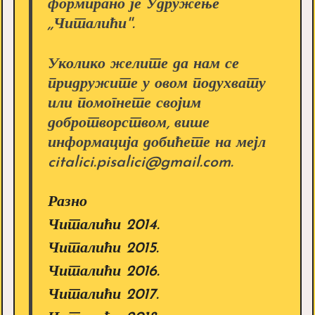
формирано је Удружење
,,Читалићи''.
Уколико желите да нам се
придружите у овом подухвату
или помогнете својим
добротворством, више
информација добићете на мејл
citalici.pisalici@gmail.com.
Разно
Читалићи 2014.
Читалићи 2015.
Читалићи 2016.
Читалићи 2017.