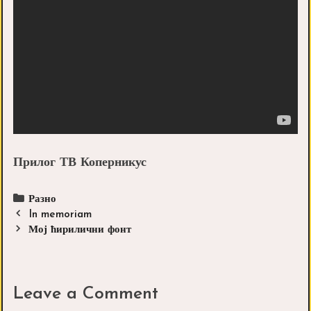
Прилог ТВ Коперникус
Categories
Разно
Post
In memoriam
navigation
Мој ћирилични фонт
Leave a Comment