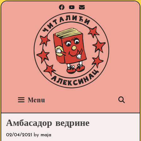
Skip
to
content
Sea
Menu
Амбасадор ведрине
02/04/2021
by
maja