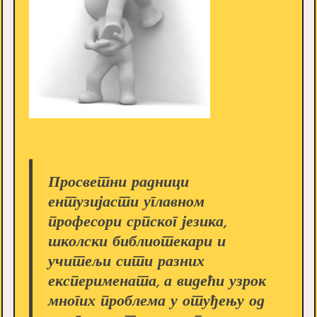
Просветни радници
ентузијасти углавном
професори српског језика,
школски библиотекари и
учитељи сити разних
експеримената, а видећи узрок
многих проблема у отуђењу од