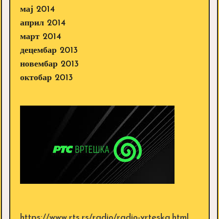
мај 2014
април 2014
март 2014
децембар 2013
новембар 2013
октобар 2013
https://www.rts.rs/radio/radio-vrteska.html