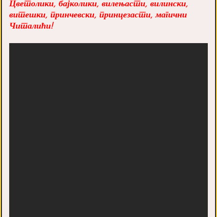
Цветолики, бајколики, вилењасти, вилински,
витешки, принчевски, принцезасти, магични
Читалићи!