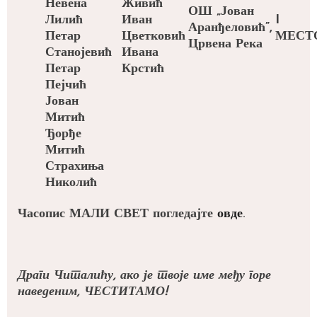
Невена
Живић
ОШ „Јован
Лилић
Иван
I
Аранђеловић”,
Петар
Цветковић
МЕСТ
Црвена Река
Станојевић
Ивана
Петар
Крстић
Пејчић
Јован
Митић
Ђорђе
Митић
Страхиња
Николић
Часопис МАЛИ СВЕТ погледајте
овде
.
Драги Читалићу, ако је твоје име међу горе
наведеним, ЧЕСТИТАМО!