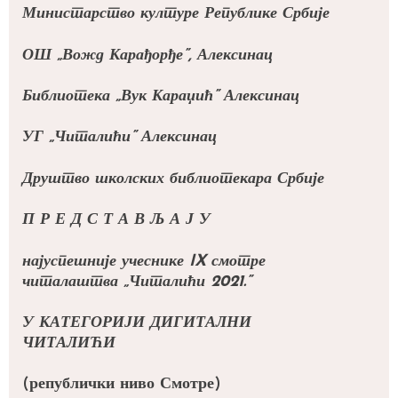
Министарство културе Републике Србије
ОШ „
Вожд Карађорђе”, Алексинац
Библиотека „Вук Караџић” Алексинац
УГ „Читалићи” Алексинац
Друштво школских библиотекара Србије
П Р Е Д С Т А В Љ А Ј У
најуспешније учеснике
IX
смотре
читалаштва „Читалићи 202
1
.”
У КАТЕГОРИЈИ
ДИГИТАЛНИ
ЧИТАЛИЋИ
(републички ниво Смотре)