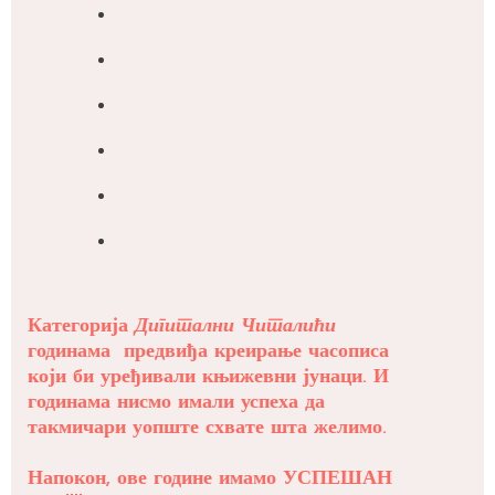
Категорија
Дигитални Читалићи
годинама предвиђа креирање часописа
који би уређивали књижевни јунаци. И
годинама нисмо имали успеха да
такмичари уопште схвате шта желимо.
Напокон, ове године имамо УСПЕШАН