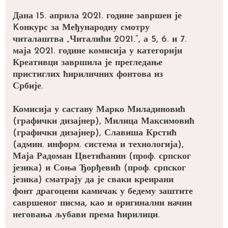
Дана 15. априла 2021. године завршен је
Kонкурс за Међународну смотру
читалаштва „Читалићи 2021.”, а 5, 6. и 7.
маја 2021. године комисија у категорији
Креативци завршила је прегледање
пристиглих ћириличних фонтова из
Србије.
Комисија у саставу Марко Миладиновић
(графички дизајнер), Милица Максимовић
(графички дизајнер), Славиша Крстић
(админ. информ. система и технологија),
Маја Радоман Цветићанин (проф. српског
језика) и Соња Ђорђевић (проф. српског
језика) сматрају да је сваки креирани
фонт драгоцени камичак у бедему заштите
савршеног писма, као и оригинални начин
неговања љубави према ћирилици.