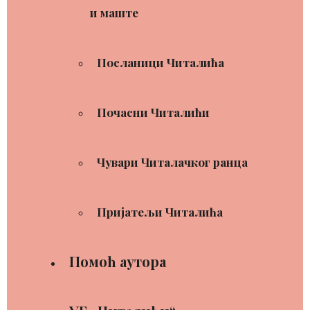
и маште
Посланици Читалића
Почасни Читалићи
Чувари Читалачког ранца
Пријатељи Читалића
Помоћ аутора