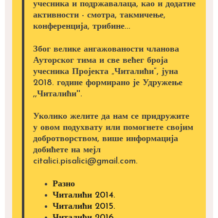
учесника и подржавалаца, као и додатне
активности - смотра, такмичење,
конференција, трибине...
Због велике ангажованости чланова
Ауторског тима и све већег броја
учесника Пројекта „Читалићи”, јуна
2018. године формирано је Удружење
,,Читалићи''.
Уколико желите да нам се придружите
у овом подухвату или помогнете својим
добротворством, више информација
добићете на мејл
citalici.pisalici@gmail.com.
Разно
Читалићи 2014.
Читалићи 2015.
Читалићи 2016.