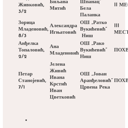
Биљана
Шпанац”
Живковић,
II
МЕ
Митић
Бела
3/2
Паланка
Зорица
ОШ „Ратко
Александра
III
Младеновић,
Вукићевић“
Игњатовић
МЕС
8/3
Ниш
Анђелка
ОШ „Рако
Ана
Топаловић,
Вукићевић”
ПОХ
Младеновић
2/2
Ниш
Јелена
Живић
Петар
ОШ „Јован
Ивана
Станојевић,
Аранђеловић”
ПОХ
Крстић
7/1
Црвена Река
Иван
Цветковић