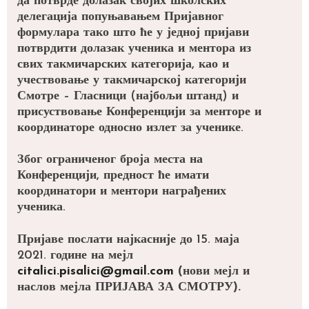
да потврде долазак својих школских
делегација попуњавањем
Пријавног
формулара
тако што ће у једној пријави
потврдити долазак ученика и ментора из
свих такмичарских категорија, као и
учествовање у такмичарској категорији
Смотре – Гласници (најбољи штанд) и
присуствовање Конференцији за менторе и
координаторе односно излет за ученике.
Због ограниченог броја места на
Конференцији, предност ће имати
координатори и ментори награђених
ученика.
Пријаве послати најкасније до 15. маја
2021. године на мејл
citalici.pisalici@gmail.com
(нови мејл и
наслов мејла ПРИЈАВА ЗА СМОТРУ).