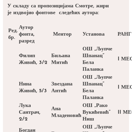
У складу са пропозицијама Смотре, жири
је издвојио фонтове следећих аутора:
Аутор
Ред.
фонта,
Ментор
Установа
РАНГ
бр.
разред
ОШ „Љупче
Филип
Биљана
Шпанац”
I МЕ
Живић, 3/2
Митић
Бела
Паланка
ОШ „Љупче
Нина
Звездана
Шпанац”
I МЕ
Живић, 5/3
Антић
Бела
Паланка
Лука
ОШ „Рако
Ана
Сантрач,
Вукићевић”
II
МЕ
Младеновић
2/2
Ниш
ОШ „Љупче
Богдан