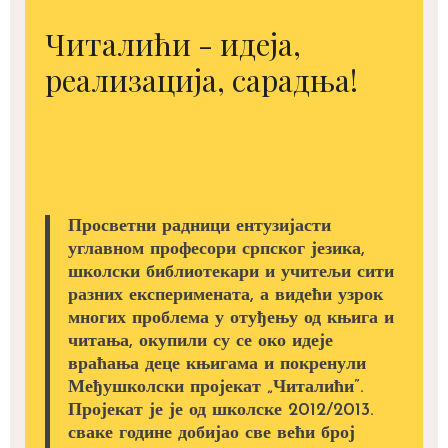
Читалићи - идеја,
реализација, сарадња!
Просветни радници ентузијасти
углавном професори српског језика,
школски библиотекари и учитељи сити
разних експеримената, а видећи узрок
многих проблема у отуђењу од књига и
читања, окупили су се око идеје
враћања деце књигама и покренули
Међушколски пројекат „Читалићи”.
Пројекат је је од школске 2012/2013.
сваке године добијао све већи број