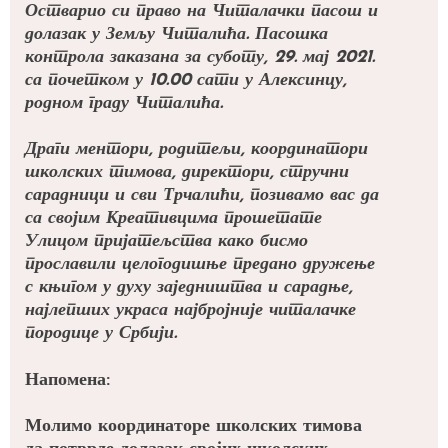
Остварио си право на Читалачки пасош и
долазак у Земљу Читалића. Пасошка
контрола заказана за суботу, 29. мај 2021.
са почетком у 10.00 сати у Алексинцу,
родном граду Читалића.
Драги ментори, родитељи, координатори
школских тимова, директори, стручни
сарадници и сви Трчалићи, позивамо вас да
са својим Креативцима прошетате
Улицом пријатељства како бисмо
прославили
целогодишње предано дружење
с књигом у духу
заједништва и сарадње,
најлепших украса
најбројниј
е
читалачк
е
породиц
е
у Србији
.
Напомена:
Молимо координаторе школских тимова