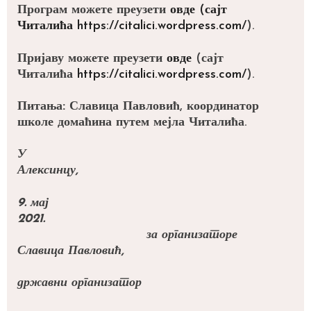
Програм можете преузети
овде
(сајт
Читалића
https://citalici.wordpress.com/
).
Пријаву можете преузети
овде
(сајт
Читалића
https://citalici.wordpress.com/
).
Питања:
Славица Павловић, координатор
школе домаћина путем мејла Читалића.
У
Алекс
9. мај
20
за организаторе
Славица Павловић,
државни организатор