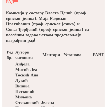
РАД!!!!
Комисија у саставу Власта Ценић (проф.
српског језика), Маја Радоман
Цветићанин (проф. српског језика) и
Соња Ђорђевић (проф. српског језика) са
посебним задовољством представљају
награђени рад!
Ред.
Аутори
Ментори
Установа
РАНГ
бр.
часописа
Анђела
Митић
Леа
Тоскић
Ана
Лукић
Вишња
Петковић
Миљана
Стевановић
Јелена