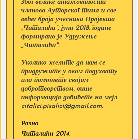
Због велике ангажованости
чланова Ауторског тима и све
већег броја учесника Пројекта
„Читалићи”, јуна 2018. године
формирано је Удружење
,,Читалићи''.
Уколико желите да нам се
придружите у овом подухвату
или помогнете својим
добротворством, више
информација добићете на мејл
citalici.pisalici@gmail.com.
Разно
Читалићи 2014.