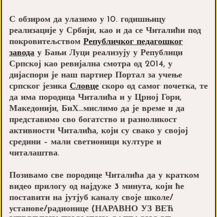
С обзиром да улазимо у 10. годишњицу
реализације у Србији, као и да се Читалићи под
покровитељством
Републичког педагошког
завода
у Бањи Луци реализују у Републици
Српској као ревијална смотра од 2014, у
дијаспори је наш партнер Портал за учење
српског језика
Словце
скоро од самог почетка, те
да има породица Читалића и у Црној Гори,
Македонији, БиХ…мислимо да је време и да
представимо сво богатство и разноликост
активности Читалића, који су свако у својој
средини – мали светионици културе и
читалаштва.
Позивамо све породице Читалића да у кратком
видео прилогу од најдуже 3 минута, који ће
поставити на јутјуб каналу своје школе/
установе/радионице (НАРАВНО УЗ ВЕЋ