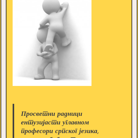
Просветни радници
ентузијасти углавном
професори српског језика,