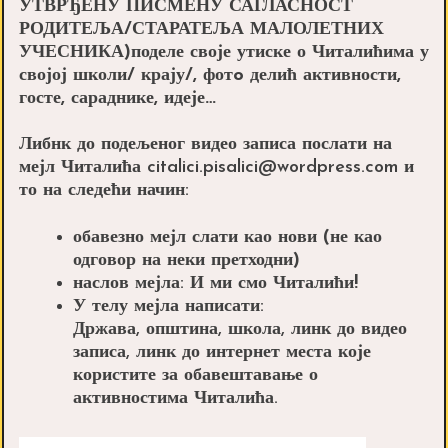
УТВРЂЕНУ ПИСМЕНУ САГЛАСНОСТ
РОДИТЕЉА/СТАРАТЕЉА МАЛОЛЕТНИХ
УЧЕСНИКА)поделе своје утиске о Читалићима у
својој школи/ крају/, фотo делић активности,
госте, сараднике, идеје…
Либнк до подељеног видео записа послати на
мејл Читалића citalici.pisalici@wordpress.com и
то на следећи начин:
обавезно мејл слати као нови (не као
одговор на неки претходни)
наслов мејла:
И ми смо Читалићи!
У телу мејла написати:
Држава, општина, школа, линк до видео
записа, линк до интернет места које
користите за обавештавање о
активностима Читалића.