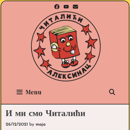
Skip
to
content
Sea
Menu
И ми смо Читалићи
26/12/2021
by
maja