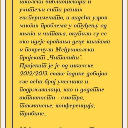
школски библиотекари и
учитељи сити разних
експеримената, а видећи узрок
многих проблема у отуђењу од
књига и читања, окупили су се
око идеје враћања деце књигама
и покренули Међушколски
пројекат „Читалићи”.
Пројекат је је од школске
2012/2013. сваке године добијао
све већи број учесника и
подржавалаца, као и додатне
активности - смотра,
такмичење, конференција,
трибине...