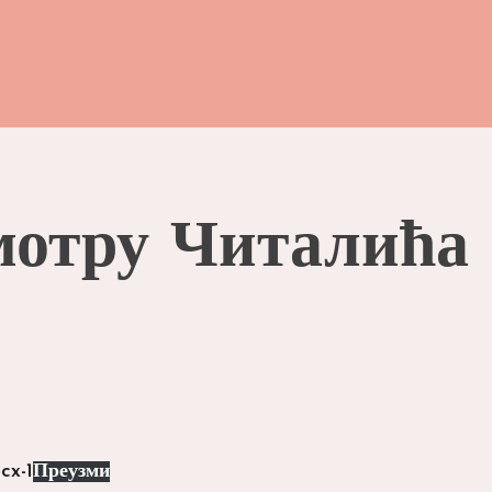
мотру Читалића 
cx-1
Преузми