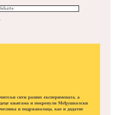
.
читељи сити разних експеримената, а
а деце књигама и покренули Међушколски
учесника и подржавалаца, као и додатне