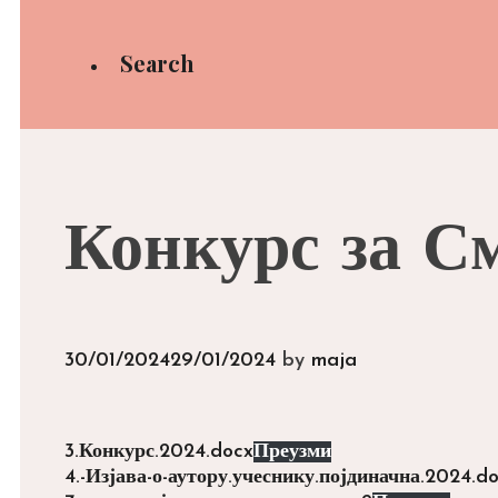
Search
Конкурс за С
30/01/2024
29/01/2024
by
maja
3.Конкурс.2024.docx
Преузми
4.-Изјава-о-аутору.учеснику.појдиначна.2024.do