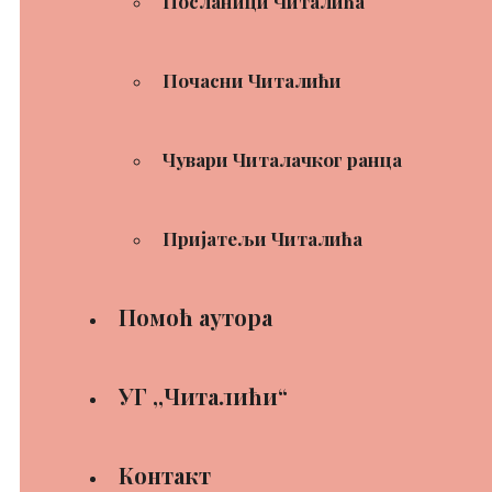
Посланици Читалића
Почасни Читалићи
Чувари Читалачког ранца
Пријатељи Читалића
Помоћ аутора
УГ ,,Читалићи“
Контакт