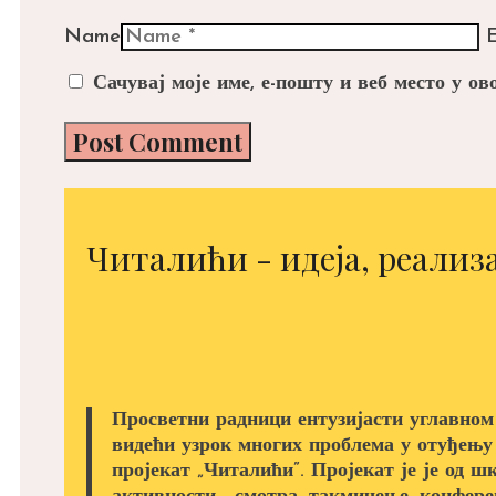
Name
E
Сачувај моје име, е-пошту и веб место у о
Читалићи - идеја, реализа
Просветни радници ентузијасти углавном
видећи узрок многих проблема у отуђењу
пројекат „Читалићи”. Пројекат је је од ш