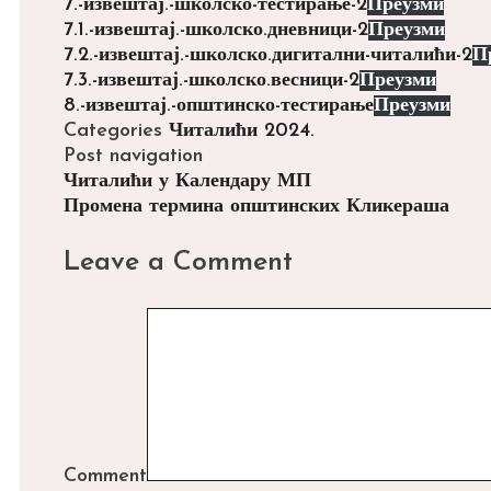
7.-извештај.-школско-тестирање-2
Преузми
7.1.-извештај.-школско.дневници-2
Преузми
7.2.-извештај.-школско.дигитални-читалићи-2
П
7.3.-извештај.-школско.весници-2
Преузми
8.-извештај.-општинско-тестирање
Преузми
Categories
Читалићи 2024.
Post navigation
Читалићи у Календару МП
Промена термина општинских Кликераша
Leave a Comment
Comment