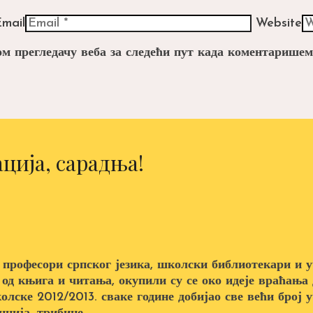
mail
Website
вом прегледачу веба за следећи пут када коментаришем
ција, сарадња!
 професори српског језика, школски библиотекари и у
 од књига и читања, окупили су се око идеје враћањ
колске 2012/2013. сваке године добијао све већи број 