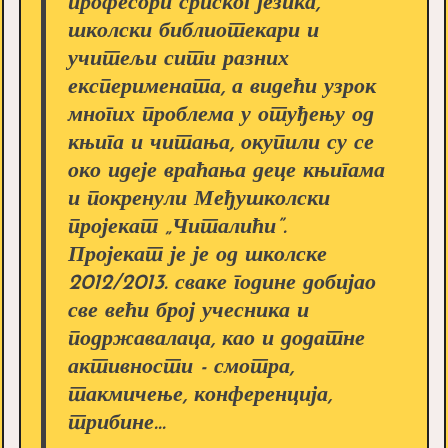
професори српског језика,
школски библиотекари и
учитељи сити разних
експеримената, а видећи узрок
многих проблема у отуђењу од
књига и читања, окупили су се
око идеје враћања деце књигама
и покренули Међушколски
пројекат „Читалићи”.
Пројекат је је од школске
2012/2013. сваке године добијао
све већи број учесника и
подржавалаца, као и додатне
активности - смотра,
такмичење, конференција,
трибине...