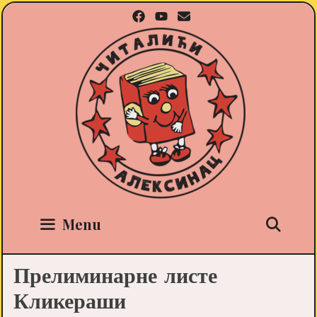
Skip
to
content
Sea
Menu
Прелиминарне листе
Кликераши