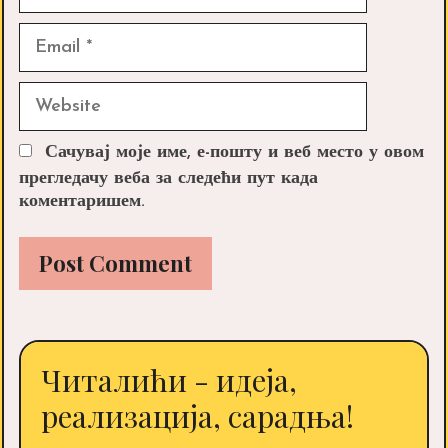
Email
Website
Сачувај моје име, е-пошту и веб место у овом
прегледачу веба за следећи пут када
коментаришем.
Читалићи - идеја,
реализација, сарадња!