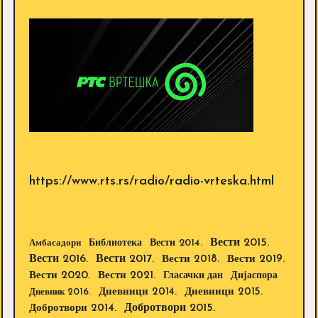
https://www.rts.rs/radio/radio-vrteska.html
Вести 2015.
Библиотека
Вести 2014.
Амбасадори
Вести 2016.
Вести 2017.
Вести 2018.
Вести 2019.
Вести 2020.
Вести 2021.
Дијаспора
Гласачки дан
Дневници 2014.
Дневници 2015.
Дневник 2016.
Добротвори 2015.
Добротвори 2014.