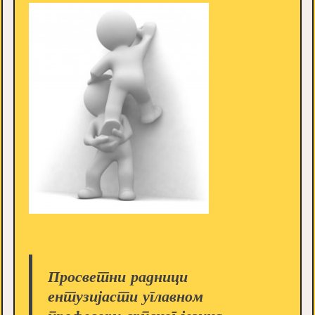
Просветни радници
ентузијасти углавном