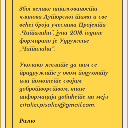
Због велике ангажованости
чланова Ауторског тима и све
већег броја учесника Пројекта
„Читалићи”, јуна 2018. године
формирано је Удружење
,,Читалићи''.
Уколико желите да нам се
придружите у овом подухвату
или помогнете својим
добротворством, више
информација добићете на мејл
citalici.pisalici@gmail.com.
Разно