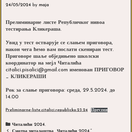
24/05/2024
by
maja
Прелиминарне листе Републичког нивоа
тестирања Кликераша.
Увид у тест остварује се слањем приговора,
након чега ћемо вам послати скениран тест.
Приговоре шаље обједињено школски
координатор на мејл Читалића
citalici.pisalici@gmail.com именован ПРИГОВОР
_ КЛИКЕРАШИ
Рок за слање приговора: среда, 29.5.2024. до
14.00
Preliminarne-liste.citalici.republicko.23.24
Преузми
Categories
Читалићи 2024.
Post
Смотра читалаштва ,,Читалићи 2024.“