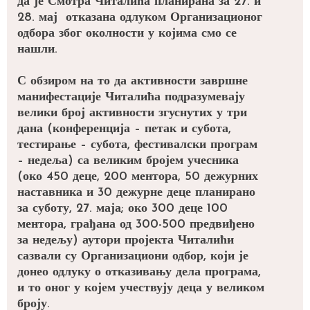
да је Смотра Читалића планирана за 27. и
28. мај отказана одлуком Организационог
одбора због околности у којима смо се
нашли.
С обзиром на то да активности завршне
манифестације Читалића подразумевају
велики број активности згуснутих у три
дана (конференција – петак и субота,
тестирање – субота, фестивалски програм
– недеља) са великим бројем учесника
(око 450 деце, 200 ментора, 50 дежурних
наставника и 30 дежурне деце планирано
за суботу, 27. маја; око 300 деце 100
ментора, грађана од 300-500 предвиђено
за недељу) аутори пројекта Читалићи
сазвали су Организациони одбор, који је
донео одлуку о отказивању дела програма,
и то оног у којем учествују деца у великом
броју.