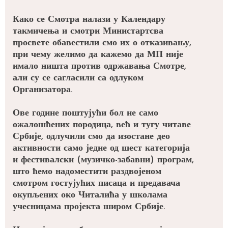
Како се Смотра налази у Календару
такмичења и смотри Министартсва
просвете обавестили смо их о отказивању,
при чему желимо да кажемо да МП није
имало ништа против одржавања Смотре,
али су се сагласили са одлуком
Организатора.
Ове године поштујући бол не само
ожалошћених породица, већ и тугу читаве
Србије, одлучили смо да изостане део
активности само једне од шест категорија
и фестивалски (музичко-забавни) програм,
што ћемо надоместити раздвојеном
смотром гостујућих писаца и предавача
окупљених око Читалића у школама
учесницама пројекта широм Србије.