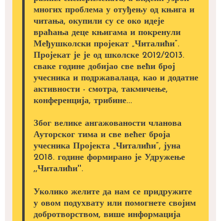
многих проблема у отуђењу од књига и
читања, окупили су се око идеје
враћања деце књигама и покренули
Међушколски пројекат „Читалићи”.
Пројекат је је од школске 2012/2013.
сваке године добијао све већи број
учесника и подржавалаца, као и додатне
активности - смотра, такмичење,
конференција, трибине...
Због велике ангажованости чланова
Ауторског тима и све већег броја
учесника Пројекта „Читалићи”, јуна
2018. године формирано је Удружење
,,Читалићи''.
Уколико желите да нам се придружите
у овом подухвату или помогнете својим
добротворством, више информација