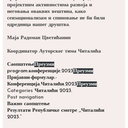
пројектним активностима развоја и
неговања оваквих вештина, како
сензационализам и спиновање не би били
одредница нашег друштва.
Маја Радоман Цветићанин
Координатор Ауторског тима Читалића
Саопштење
Преузми
program.конференције.2023
Преузми
Пријавни-формулар.-
Конференција.Читалићи.2023
Преузми
Categories
Читалићи 2023.
Post navigation
Важно саопштење
Резултати Републичке смотре ,,Читалићи
2023.“