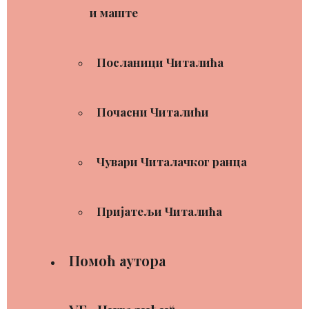
и маште
Посланици Читалића
Почасни Читалићи
Чувари Читалачког ранца
Пријатељи Читалића
Помоћ аутора