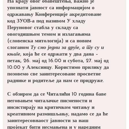
На крају овог обавештења, важно је
упознати јавност са информацијом о
одржавању Конференције акредитоване
код ЗУОВ-а под називом
У хладу
Перуновог стабла
у складу са
овогодишњом темом и излагањима
(словенска митологија) и са новим
слоганом
Ту смо једни за друге, а ту су и
књиге
, која ће се одржати у два дана –
петак, 26. мај од 16.00 и субота, 27. мај од
10.00 у Алексинцу. Користимо прилику да
позовемо све заинтересоване просветне
раднике и родитеље да нам се придруже.
С обзиром да се Читалићи 10 година баве
неговањем читалачке писмености и
инсистирају на критичком читању и
креативном размишљању, надамо се да ће
заинтересовнаост јавности за наш
пројекат бити несмањена и у наредним