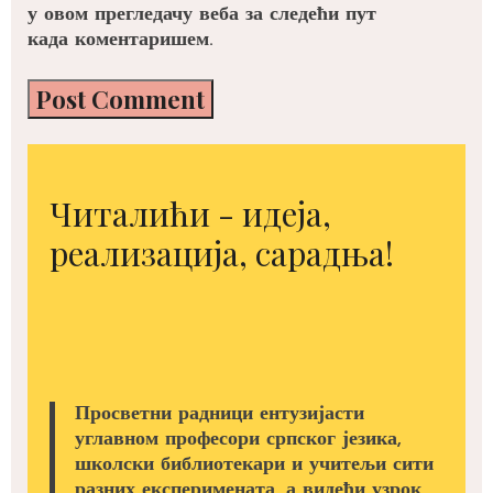
у овом прегледачу веба за следећи пут
када коментаришем.
Читалићи - идеја,
реализација, сарадња!
Просветни радници ентузијасти
углавном професори српског језика,
школски библиотекари и учитељи сити
разних експеримената, а видећи узрок