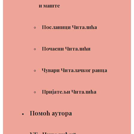
и маште
Посланици Читалића
Почасни Читалићи
Чувари Читалачког ранца
Пријатељи Читалића
Помоћ аутора