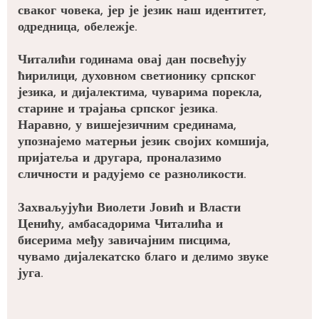
сваког човека, јер је језик наш идентитет,
одредница, обележје.
Читалићи годинама овај дан посвећују
ћирилици, духовном светионику српског
језика, и дијалектима, чуварима порекла,
старине и трајања српског језика.
Наравно, у вишејезичним срединама,
упознајемо матерњи језик својих комшија,
пријатеља и другара, проналазимо
сличности и радујемо се разноликости.
Захваљујући Виолети Јовић и Власти
Ценићу, амбасадорима Читалића и
бисерима међу завичајним писцима,
чувамо дијалекатско благо и делимо звуке
југа.