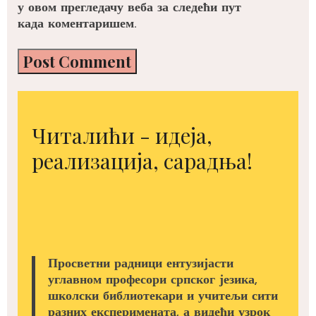
у овом прегледачу веба за следећи пут
када коментаришем.
Читалићи - идеја,
реализација, сарадња!
Просветни радници ентузијасти
углавном професори српског језика,
школски библиотекари и учитељи сити
разних експеримената, а видећи узрок