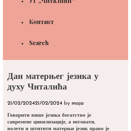
УГ ,,Читалићи“
Контакт
Search
Дан матерњег језика у
духу Читалића
21/02/2024
21/02/2024
by
maja
Говорити више језика богатство је
савремене цивилизације, а неговати,
волети и штитити матерњи језик право је