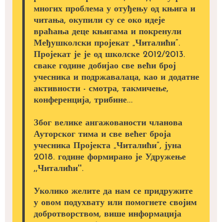
многих проблема у отуђењу од књига и
читања, окупили су се око идеје
враћања деце књигама и покренули
Међушколски пројекат „Читалићи”.
Пројекат је је од школске 2012/2013.
сваке године добијао све већи број
учесника и подржавалаца, као и додатне
активности - смотра, такмичење,
конференција, трибине...
Због велике ангажованости чланова
Ауторског тима и све већег броја
учесника Пројекта „Читалићи”, јуна
2018. године формирано је Удружење
,,Читалићи''.
Уколико желите да нам се придружите
у овом подухвату или помогнете својим
добротворством, више информација