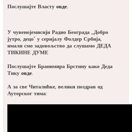
Послушајте Власту
овде.
У чувенојемисији Радио Београда ,,Добро
јутро, децо“ у серијалу Фолдер Србија,
имали смо задовољство да слушамо ДЕДА
ТИКИНЕ ДУМЕ
Послушајте Бранимира Брстину како Деда
Тику
овде
.
А за све Читалићке, велики поздрав од
Ауторског тима: